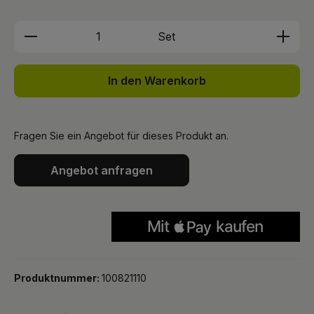
Produkt Anzahl: Gib den gewünschten We
Set
In den Warenkorb
Fragen Sie ein Angebot für dieses Produkt an.
Angebot anfragen
Produktnummer:
100821110