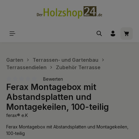
alt springen
Waren
Garten
Terrassen- und Gartenbau
Terrassendielen
Zubehör Terrasse
Bewerten
Ferax Montagebox mit
Durchschnittliche Bewertung von 0 von 5 Sternen
Abstandsplatten und
Montagekeilen, 100-teilig
ferax® e.K
Ferax Montagebox mit Abstandsplatten und Montagekeilen,
100-teilig