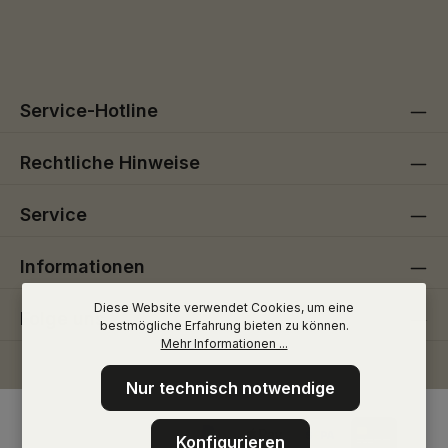
Die mit einem Stern (*) markierten Felder sind
genommen und die
AGB
gelesen und bin mit ihnen
Pflichtfelder.
einverstanden.
Service-Hotline
Rechtliche Hinweise
Service
Informationen
Diese Website verwendet Cookies, um eine
Folge uns
bestmögliche Erfahrung bieten zu können.
Mehr Informationen ...
Nur technisch notwendige
Konfigurieren