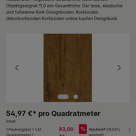
Objektgeeignet 11,0 mm Gesamthöhe. Der leise, elastische
und fußwarme Kork-Designboden. Korkboden
dekorkorkböden Korkböden online kaufen Designkork
Bildergalerie überspringen
54,97 €* pro Quadratmeter
Inhalt:
%
83,00
1 Packung(en) = 1,51
102,53 €*
(19.05%
)
Quadratmeter (
gespart)