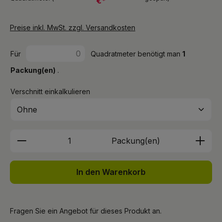
€*
Preise inkl. MwSt. zzgl. Versandkosten
Für
Quadratmeter benötigt man
1
Packung(en)
.
Verschnitt einkalkulieren
Produkt Anzahl: Gib den gewünschten We
Packung(en)
In den Warenkorb
Fragen Sie ein Angebot für dieses Produkt an.