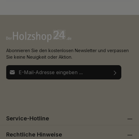
Abonnieren Sie den kostenlosen Newsletter und verpassen
Sie keine Neuigkeit oder Aktion.
E-Mail-Adresse*
Ich habe die
Datenschutzbestimmungen
zur Kenntnis
Die mit einem Stern (*) markierten Felder sind
genommen und die
AGB
gelesen und bin mit ihnen
Pflichtfelder.
einverstanden.
Service-Hotline
Rechtliche Hinweise