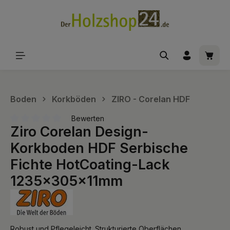
alt springen
Waren
Boden
Korkböden
ZIRO - Corelan HDF
Bewerten
Ziro Corelan Design-
Durchschnittliche Bewertung von 0 von 5 Sternen
Korkboden HDF Serbische
Fichte HotCoating-Lack
1235x305x11mm
Robust und Pflegeleicht. Strukturierte Oberflächen.