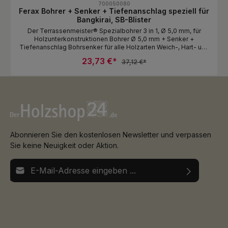
700050080
Ferax Bohrer + Senker + Tiefenanschlag speziell für
Bangkirai, SB-Blister
Der Terrassenmeister® Spezialbohrer 3 in 1, Ø 5,0 mm, für
Holzunterkonstruktionen Bohrer Ø 5,0 mm + Senker +
Tiefenanschlag Bohrsenker für alle Holzarten Weich-, Hart- und
Tropenhölzer Holzbohrer: HSS-G spezialgehörtert
23,73 €*
37,12 €*
vollgeschliffene Qualität 2 Vorschneiden und 2 Hauptschneiden
mit CNC-Roboterschliff Spezialspirale für optimalen
Spantransport und reduzierter Hitzeentwicklung beim
Einbohren Senker: Vorbohren und Einsenken verhindert die
Splitterbildung um den Schraubenkopf. Tiefenanschlag: Der
justierbare Tiefenanschlag verhindert zu tiefes Einsenken. Der
Anschlag kann stufenlos dem jeweiligen Schraubenkopf
angepasst werden. Zum Eindrehen der Schrauben nach dem
Vorbohren empfehlen wir den optional erhältlichen justierbaren
Abonnieren Sie den kostenlosen Newsletter und verpassen
Bithalter.
Sie keine Neuigkeit oder Aktion.
E-Mail-Adresse*
Ich habe die
Datenschutzbestimmungen
zur Kenntnis
Die mit einem Stern (*) markierten Felder sind
genommen und die
AGB
gelesen und bin mit ihnen
Pflichtfelder.
einverstanden.