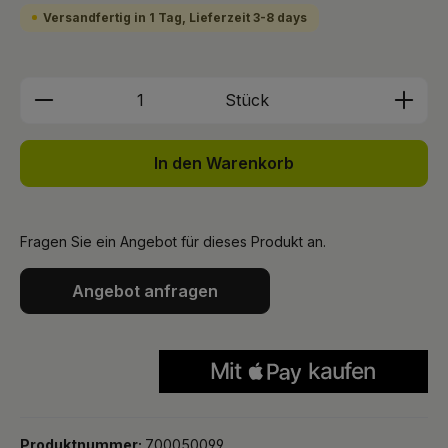
Versandfertig in 1 Tag, Lieferzeit 3-8 days
Produkt Anzahl: Gib den gewünschten We
Stück
In den Warenkorb
Fragen Sie ein Angebot für dieses Produkt an.
Angebot anfragen
Produktnummer:
700050099