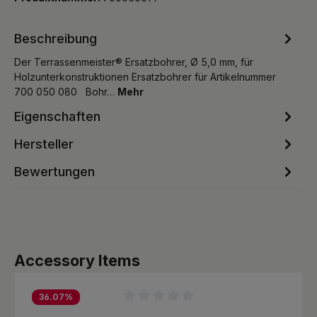
Beschreibung
Der Terrassenmeister® Ersatzbohrer, Ø 5,0 mm, für
Holzunterkonstruktionen Ersatzbohrer für Artikelnummer
700 050 080 Bohr…
Mehr
Eigenschaften
Hersteller
Bewertungen
Produktgalerie überspringen
Accessory Items
36.07
%
Durchschnittliche Bewertung von 0 von 5 Sternen