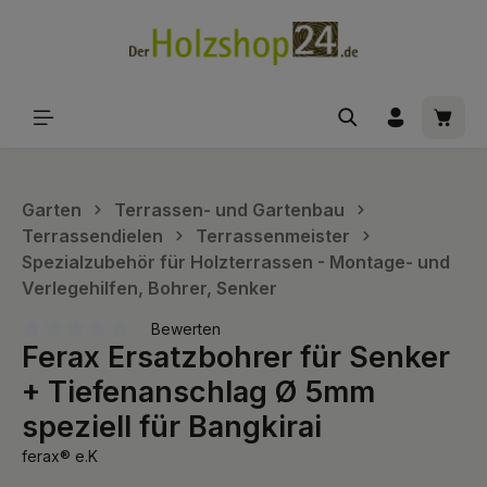
alt springen
Waren
Garten
Terrassen- und Gartenbau
Terrassendielen
Terrassenmeister
Spezialzubehör für Holzterrassen - Montage- und
Verlegehilfen, Bohrer, Senker
Bewerten
Ferax Ersatzbohrer für Senker
Durchschnittliche Bewertung von 0 von 5 Sternen
+ Tiefenanschlag Ø 5mm
speziell für Bangkirai
ferax® e.K