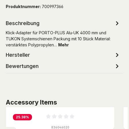
Produktnummer:
700997366
Beschreibung
Klick-Adapter für PORTO-PLUS Alu-UK 4000 mm und
TUKON Systemschienen Packung mit 10 Stück Material:
verstärktes Polypropylen…
Mehr
Hersteller
Bewertungen
Produktgalerie überspringen
Accessory Items
25.38
%
Durchschnittliche Bewertung von 0 von 5 Sternen
836046020