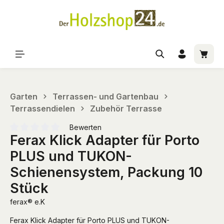
alt springen
Waren
Garten
Terrassen- und Gartenbau
Terrassendielen
Zubehör Terrasse
Bewerten
Ferax Klick Adapter für Porto
Durchschnittliche Bewertung von 0 von 5 Sternen
PLUS und TUKON-
Schienensystem, Packung 10
Stück
ferax® e.K
Ferax Klick Adapter für Porto PLUS und TUKON-