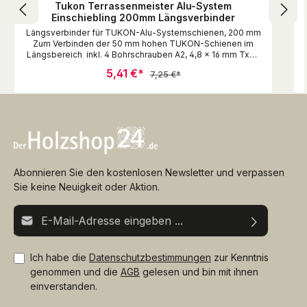
Tukon Terrassenmeister Alu-System
Einschiebling 200mm Längsverbinder
Längsverbinder für TUKON-Alu-Systemschienen, 200 mm
Zum Verbinden der 50 mm hohen TUKON-Schienen im
Längsbereich inkl. 4 Bohrschrauben A2, 4,8 x 16 mm Tx25
(Für eine leichtere Befestigung der Schrauben bitte mit
5,41 €*
7,25 €*
Ø3,5 mm vorbohren !) Vorteile der Längsverbinder
passgenaue Verbindung für 50 mm hohe und 26 mm
Systemschienen (bei Auswahl beachten) Edelstahl-
Schrauben fixieren dauerhaft und stabil
verschnittoptimiertes Arbeiten Zur einfachen
Bedarfsmengenermittlung für Ihre Terrassenfläche steht
unser kostenloser und frei zugänglicher Konfigurator unter
https://konfigurator.ferax.de zur Verfügung.
Abonnieren Sie den kostenlosen Newsletter und verpassen
Sie keine Neuigkeit oder Aktion.
E-Mail-Adresse*
Ich habe die
Datenschutzbestimmungen
zur Kenntnis
genommen und die
AGB
gelesen und bin mit ihnen
einverstanden.