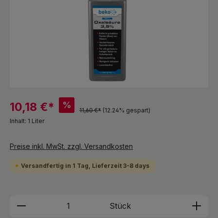
%
10,18 €*
11,60 €*
(12.24% gespart)
Inhalt:
1 Liter
Preise inkl. MwSt. zzgl. Versandkosten
Versandfertig in 1 Tag, Lieferzeit 3-8 days
Produkt Anzahl: Gib den gewünschten We
Stück