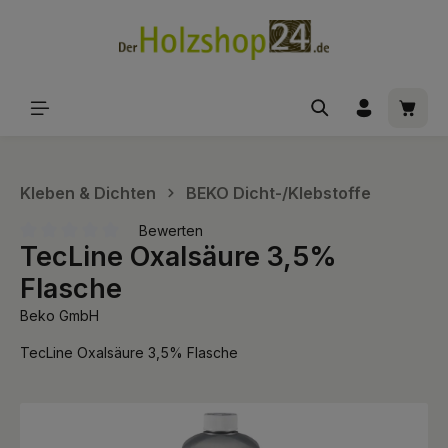
alt springen
Waren
Kleben & Dichten
BEKO Dicht-/Klebstoffe
Bewerten
TecLine Oxalsäure 3,5%
Durchschnittliche Bewertung von 0 von 5 Sternen
Flasche
Beko GmbH
TecLine Oxalsäure 3,5% Flasche
Bildergalerie überspringen