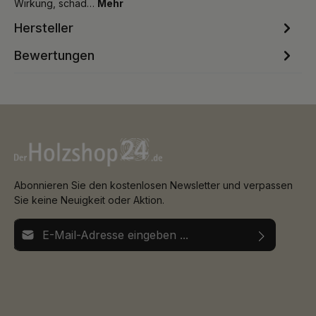
Wirkung, schad…
Mehr
Hersteller
Bewertungen
Abonnieren Sie den kostenlosen Newsletter und verpassen
Sie keine Neuigkeit oder Aktion.
E-Mail-Adresse*
Ich habe die
Datenschutzbestimmungen
zur Kenntnis
Die mit einem Stern (*) markierten Felder sind
genommen und die
AGB
gelesen und bin mit ihnen
Pflichtfelder.
einverstanden.