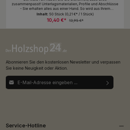
zusammenpasst! Unterlagsmaterialien, Profile und Abschlüsse
- Sie erhalten alles aus einer Hand. So wird aus Ihrem
Bodenbelag eine ganzheitliche Einrichtungslösung, die zu
Inhalt:
50 Stück
(0,21 €* / 1 Stück)
Ihnen passt und vor allem lange und zuverlässig hält.
10,40 €*
13,95 €*
Entdecken Sie unser umfangreiches Zubehörsortiment.
Montageclipse für Fußleiste Profil 2 PK, 3 PK, 5 PK, 8 PK, 9 PK,
10 PK, 11 Pk, 12 PK, 13 PK, 18 PK, 19 PK, 20 PK und 20 PK Aqua
Abonnieren Sie den kostenlosen Newsletter und verpassen
Sie keine Neuigkeit oder Aktion.
E-Mail-Adresse*
Ich habe die
Datenschutzbestimmungen
zur Kenntnis
Die mit einem Stern (*) markierten Felder sind
genommen und die
AGB
gelesen und bin mit ihnen
Pflichtfelder.
einverstanden.
Service-Hotline