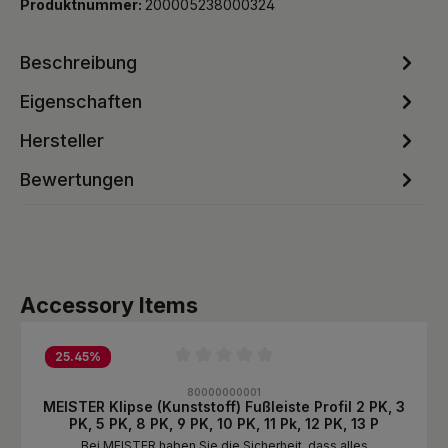
Produktnummer:
200005238000324
Beschreibung
Eigenschaften
Hersteller
Bewertungen
Produktgalerie überspringen
Accessory Items
25.45
%
Durchschnittliche Bewertung von 0 von 5 Sternen
80000000001
MEISTER Klipse (Kunststoff) Fußleiste Profil 2 PK, 3
PK, 5 PK, 8 PK, 9 PK, 10 PK, 11 Pk, 12 PK, 13 P
Bei MEISTER haben Sie die Sicherheit, dass alles