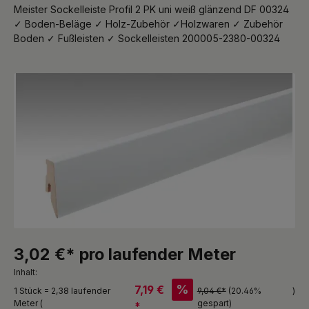
Meister Sockelleiste Profil 2 PK uni weiß glänzend DF 00324
✓ Boden-Beläge ✓ Holz-Zubehör ✓Holzwaren ✓ Zubehör
Boden ✓ Fußleisten ✓ Sockelleisten 200005-2380-00324
Bildergalerie überspringen
3,02 €* pro laufender Meter
Inhalt:
%
7,19 €
1 Stück = 2,38 laufender
9,04 €*
(20.46%
)
Meter (
gespart)
*