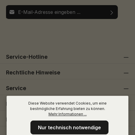
E-Mail-Adresse*
Ich habe die
Datenschutzbestimmungen
zur Kenntnis
Die mit einem Stern (*) markierten Felder sind
genommen und die
AGB
gelesen und bin mit ihnen
Pflichtfelder.
einverstanden.
Service-Hotline
Rechtliche Hinweise
Service
Informationen
Diese Website verwendet Cookies, um eine
bestmögliche Erfahrung bieten zu können.
Mehr Informationen ...
Folge uns
Nur technisch notwendige