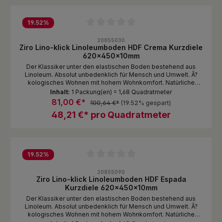
19.52
%
Durchschnittliche Bewertung von 0 von 5 Sternen
20855030
Ziro Lino-klick Linoleumboden HDF Crema Kurzdiele
620x450x10mm
Der Klassiker unter den elastischen Boden bestehend aus
Linoleum. Absolut unbedenklich für Mensch und Umwelt. Ã?
kologisches Wohnen mit hohem Wohnkomfort. Natürliche
Rohstoffe die den Boden extrem strapazierfähig, hygienisch
Inhalt:
1 Packung(en) = 1,68 Quadratmeter
und pflegeleicht machen.Lino-klick ist ein robuster, nahezu
81,00 €*
100,64 €*
(19.52% gespart)
unverwüstlicher Fertigfußboden aus Linoleum, dem Klassiker
48,21 €* pro Quadratmeter
unter den elastischen Bodenbelägen. Lino-klick steht für
umweltbewusstes Wohnen, verbunden mit hohem Komfort. Die
natürlichen Rohstoffe sorgen dafür, dass dieser Boden extrem
strapazierfähig, hygienisch und pflegeleicht ist. Gleichzeitig ist
er auch angenehm warm und trittschalldämmend. Lino-klick ist
von Natur aus antistatisch, fleckenunempfindlich und
19.52
%
pflegeleicht. Das macht ihn zum idealen Bodenbelag für
Durchschnittliche Bewertung von 0 von 5 Sternen
Wohnbereiche wie Kinderzimmer, Küche, Esszimmer oder Flure.
20855090
Ziro Lino-klick Linoleumboden HDF Espada
Kurzdiele 620x450x10mm
Der Klassiker unter den elastischen Boden bestehend aus
Linoleum. Absolut unbedenklich für Mensch und Umwelt. Ã?
kologisches Wohnen mit hohem Wohnkomfort. Natürliche