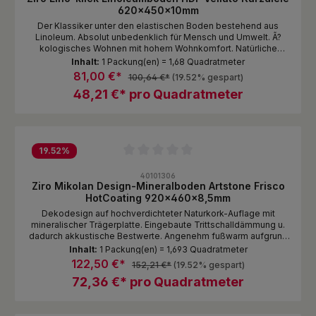
620x450x10mm
Der Klassiker unter den elastischen Boden bestehend aus
Linoleum. Absolut unbedenklich für Mensch und Umwelt. Ã?
kologisches Wohnen mit hohem Wohnkomfort. Natürliche
Rohstoffe die den Boden extrem strapazierfähig, hygienisch
Inhalt:
1 Packung(en) = 1,68 Quadratmeter
und pflegeleicht machen.Lino-klick ist ein robuster, nahezu
81,00 €*
100,64 €*
(19.52% gespart)
unverwüstlicher Fertigfußboden aus Linoleum, dem Klassiker
48,21 €* pro Quadratmeter
unter den elastischen Bodenbelägen. Lino-klick steht für
umweltbewusstes Wohnen, verbunden mit hohem Komfort. Die
natürlichen Rohstoffe sorgen dafür, dass dieser Boden extrem
strapazierfähig, hygienisch und pflegeleicht ist. Gleichzeitig ist
er auch angenehm warm und trittschalldämmend. Lino-klick ist
von Natur aus antistatisch, fleckenunempfindlich und
19.52
%
pflegeleicht. Das macht ihn zum idealen Bodenbelag für
Durchschnittliche Bewertung von 0 von 5 Sternen
Wohnbereiche wie Kinderzimmer, Küche, Esszimmer oder Flure.
40101306
Ziro Mikolan Design-Mineralboden Artstone Frisco
HotCoating 920x460x8,5mm
Dekodesign auf hochverdichteter Naturkork-Auflage mit
mineralischer Trägerplatte. Eingebaute Trittschalldämmung u.
dadurch akkustische Bestwerte. Angenehm fußwarm aufgrund
seiner idealen Wärmeleitfähigkeit. Für Feuchträume
Inhalt:
1 Packung(en) = 1,693 Quadratmeter
geeignet.Der mineralische Bodenbelag mit einer extra Schicht
122,50 €*
152,21 €*
(19.52% gespart)
Naturkork bietet alles, was man heute unter einem Naturboden
72,36 €* pro Quadratmeter
unter Berücksichtigung des Umwelt- und
Klimaschutzgedankens versteht. Er verbindet gesundes
Wohnen mit höchster Strapazierfähigkeit und ausdrucksstarker
Ästhetik. Mittels umweltschonendem Herstellungsverfahren