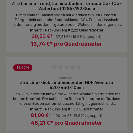
Ziro Lamino Trend, Laminatboden Tornado Oak (Oak
Waterford) 1285x192x8mm
8 mm starker Laminatboden mit eindrucksvollen Dekoren.
Pflegeleicht und hohe Abriebsklasse AC4.Zeitlos klassisch
oder trendig modern - gerade beim Wohnen in den eigenen
vier Wänden will man seine Ideen verwirklichen und nach
Inhalt:
1 Packung(en) = 2,22 Quadratmeter
seinem eigenen Geschmack leben. Wie auch immer Sie Ihre
30,50 €*
37,51 €*
(18.69% gespart)
Räume gestalten möchten, die Laminatböden von Ziro bilden in
13,74 €* pro Quadratmeter
Puncto Qualität und Design die perfekte Grundlage. Hierzu
bieten wir Ihnen zwei Kollektionen an.Mit unserer kleinen trend-
Kollektion haben Sie die Auswahl zwischen drei
abwechslungsreichen Dekoren in authentischer Holzoptik auf
Dielen mit glatten Kanten.
19.52
%
Durchschnittliche Bewertung von 0 von 5 Sternen
20855010
Ziro Lino-klick Linoleumboden HDF Aventura
620x450x10mm
Lino-klick steht für umweltbewusstes Wohnen, verbunden mit
hohem Komfort. Die natürlichen Rohstoffe sorgen dafür, dass
dieser Boden extrem strapazierfähig, hygienisch und
pflegeleicht ist. Gleichzeitig ist er auch angenehm warm und
Inhalt:
1 Packung(en) = 1,68 Quadratmeter
trittschalldämmend. Lino-klick ist von Natur aus antistatisch,
81,00 €*
100,64 €*
(19.52% gespart)
fleckenunempfindlich und pflegeleicht. Das macht ihn zum
48,21 €* pro Quadratmeter
idealen Bodenbelag für Wohnbereiche wie Kinderzimmer,
Küche, Esszimmer oder Flure.