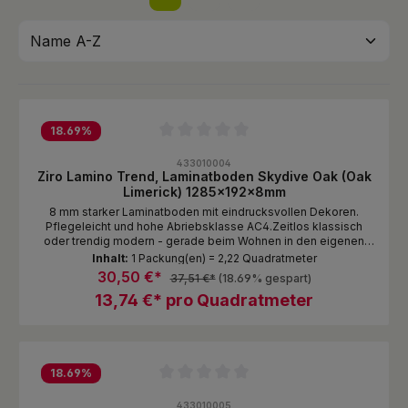
18.69
%
Durchschnittliche Bewertung von 0 von 5 Sternen
433010004
Ziro Lamino Trend, Laminatboden Skydive Oak (Oak
Limerick) 1285x192x8mm
8 mm starker Laminatboden mit eindrucksvollen Dekoren.
Pflegeleicht und hohe Abriebsklasse AC4.Zeitlos klassisch
oder trendig modern - gerade beim Wohnen in den eigenen
vier Wänden will man seine Ideen verwirklichen und nach
Inhalt:
1 Packung(en) = 2,22 Quadratmeter
seinem eigenen Geschmack leben. Wie auch immer Sie Ihre
30,50 €*
37,51 €*
(18.69% gespart)
Räume gestalten möchten, die Laminatböden von Ziro bilden in
13,74 €* pro Quadratmeter
Puncto Qualität und Design die perfekte Grundlage. Hierzu
bieten wir Ihnen zwei Kollektionen an.Mit unserer kleinen trend-
Kollektion haben Sie die Auswahl zwischen drei
abwechslungsreichen Dekoren in authentischer Holzoptik auf
Dielen mit glatten Kanten.
18.69
%
Durchschnittliche Bewertung von 0 von 5 Sternen
433010005