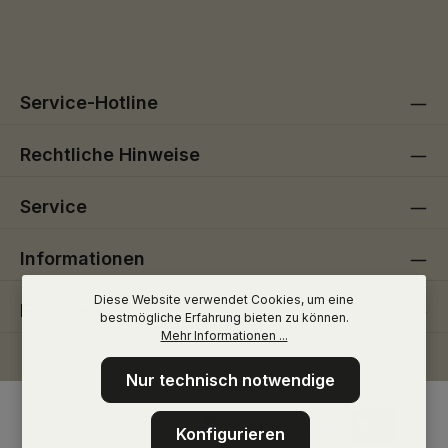
Die mit einem Stern (*) markierten Felder sind
genommen und die
AGB
gelesen und bin mit ihnen
Pflichtfelder.
einverstanden.
Service-Hotline
Rechtliche Hinweise
Service
Informationen
Diese Website verwendet Cookies, um eine
Folge uns
bestmögliche Erfahrung bieten zu können.
Mehr Informationen ...
Nur technisch notwendige
Konfigurieren