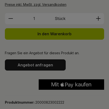
Preise inkl. MwSt. zzgl. Versandkosten
Produkt Anzahl: Gib den gewünschten We
Stück
In den Warenkorb
Fragen Sie ein Angebot für dieses Produkt an.
Angebot anfragen
Produktnummer:
20000823002222