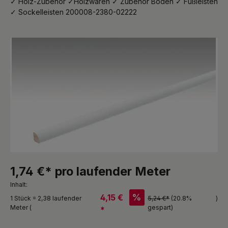
✓ Holz-Zubehör ✓Holzwaren ✓ Zubehör Boden ✓ Fußleisten
✓ Sockelleisten 200008-2380-02222
Bildergalerie überspringen
1,74 €* pro laufender Meter
Inhalt:
%
4,15 €
1 Stück = 2,38 laufender
5,24 €*
(20.8%
)
Meter (
gespart)
*