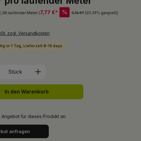
* pro laufender Meter
%
7,77 €*
 2,38 laufender Meter (
9,76 €*
(20.39% gespart)
)
wSt. zzgl. Versandkosten
ig in 1 Tag, Lieferzeit 8-15 days
Anzahl: Gib den gewünschten Wert ein 
Stück
In den Warenkorb
n Angebot für dieses Produkt an.
bot anfragen