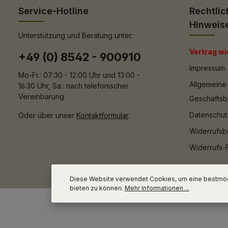
Service-Hotline
Rechtlic
Hinweis
Unterstützung und Beratung unter:
Vertrag wi
+49 (0) 8542 - 900910
Impressum
Mo-Fr.: 07:30 - 12:00 Uhr und 13:00 -
Allgemeine
16:30 Uhr, Sa.: nach telefonischer
Vereinbarung
Geschäfts
Datenschut
Oder über unser
Kontaktformular
.
Widerrufsb
Widerrufs-
Diese Website verwendet Cookies, um eine bestmög
bieten zu können.
Mehr Informationen ...