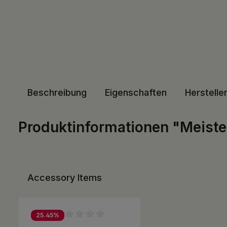
Beschreibung
Eigenschaften
Herstelle
Produktinformationen "Meister
Accessory Items
Produktgalerie überspringen
25.45
%
Durchschnittliche Bewertung von 0 von 5 Sternen