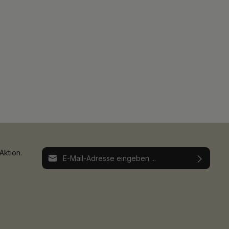
E-Mail-Adresse*
Aktion.
Ich habe die
Datenschutzbestimmungen
zur
Die mit einem Stern (*) markierten Felder sind
Kenntnis genommen und die
AGB
gelesen und
Pflichtfelder.
bin mit ihnen einverstanden.