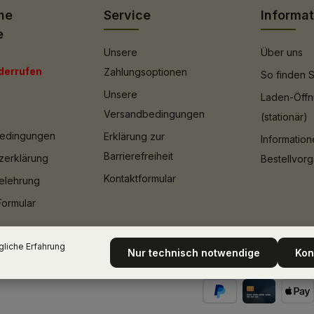
he
Service
Informa
e
Unsere
Über uns
derrufen
Zahlungsoptionen
So finden S
Unsere
Laden-Öffn
Versandbedingungen
(stationär)
bedingungen
Erklärung zur
Informatio
Barrierefreiheit
zerklärung
Bestellvor
Kontaktformular
elehrung
Formular
liche Erfahrung
Nur technisch notwendige
Kon