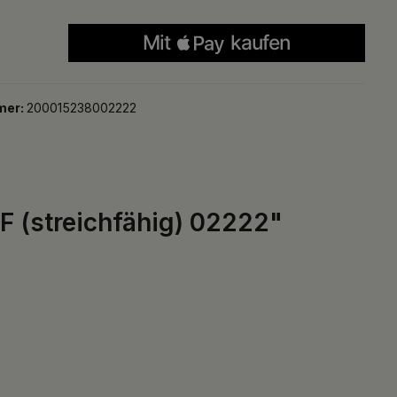
mer:
200015238002222
F (streichfähig) 02222"