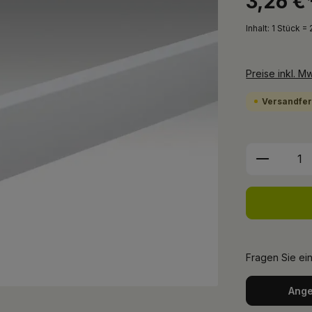
3,26 €
Inhalt:
1 Stück =
Preise inkl. M
Versandfert
Produkt 
Fragen Sie ei
Ange