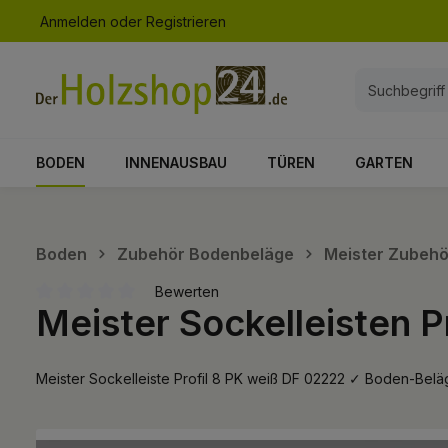
Anmelden
oder
Registrieren
springen
Zur Hauptnavigation springen
BODEN
INNENAUSBAU
TÜREN
GARTEN
Boden
Zubehör Bodenbeläge
Meister Zubehö
Bewerten
Meister Sockelleisten P
Durchschnittliche Bewertung von 0 von 5 Sternen
Meister Sockelleiste Profil 8 PK weiß DF 02222 ✓ Boden-B
Bildergalerie überspringen