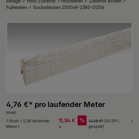
Beläge ✓ Holz-Zubehör ✓Holzwaren ✓ Zubehör Boden ✓
Fußleisten ✓ Sockelleisten 200049-2380-01206
Bildergalerie überspringen
4,76 €* pro laufender Meter
Inhalt:
%
11,34 €
1 Stück = 2,38 laufender
14,28 €*
(20.59%
)
Meter (
gespart)
*