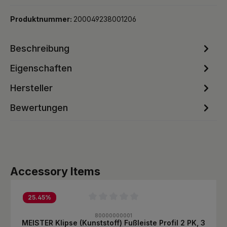
Produktnummer:
200049238001206
Beschreibung
Eigenschaften
Hersteller
Bewertungen
Produktgalerie überspringen
Accessory Items
25.45
%
Durchschnittliche Bewertung von 0 von 5 Sternen
80000000001
MEISTER Klipse (Kunststoff) Fußleiste Profil 2 PK, 3