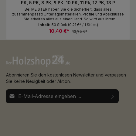
PK, 5 PK, 8 PK, 9 PK, 10 PK, 11 Pk, 12 PK, 13 P
Bei MEISTER haben Sie die Sicherheit, dass alles
zusammenpasst! Unterlagsmaterialien, Profile und Abschlüsse
- Sie erhalten alles aus einer Hand. So wird aus Ihrem
Bodenbelag eine ganzheitliche Einrichtungslösung, die zu
Inhalt:
50 Stück
(0,21 €* / 1 Stück)
Ihnen passt und vor allem lange und zuverlässig hält.
10,40 €*
13,95 €*
Entdecken Sie unser umfangreiches Zubehörsortiment.
Montageclipse für Fußleiste Profil 2 PK, 3 PK, 5 PK, 8 PK, 9 PK,
10 PK, 11 Pk, 12 PK, 13 PK, 18 PK, 19 PK, 20 PK und 20 PK Aqua
Abonnieren Sie den kostenlosen Newsletter und verpassen
Sie keine Neuigkeit oder Aktion.
E-Mail-Adresse*
Ich habe die
Datenschutzbestimmungen
zur Kenntnis
Die mit einem Stern (*) markierten Felder sind
genommen und die
AGB
gelesen und bin mit ihnen
Pflichtfelder.
einverstanden.