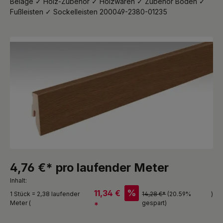
Beläge ✓ Holz-Zubehör ✓ Holzwaren ✓ Zubehör Boden ✓
Fußleisten ✓ Sockelleisten 200049-2380-01235
Bildergalerie überspringen
4,76 €* pro laufender Meter
Inhalt:
%
11,34 €
1 Stück = 2,38 laufender
14,28 €*
(20.59%
)
Meter (
gespart)
*