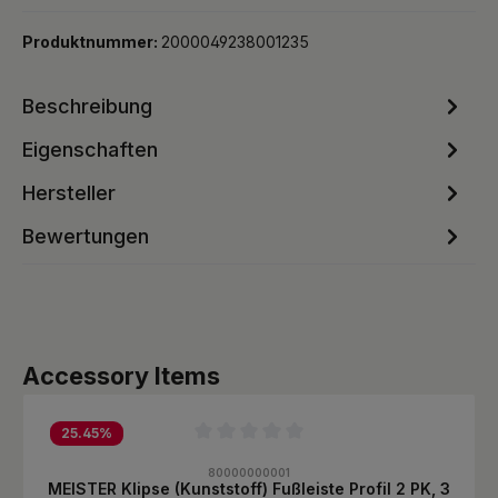
Produktnummer:
2000049238001235
Beschreibung
Eigenschaften
Hersteller
Bewertungen
Produktgalerie überspringen
Accessory Items
25.45
%
Durchschnittliche Bewertung von 0 von 5 Sternen
80000000001
MEISTER Klipse (Kunststoff) Fußleiste Profil 2 PK, 3