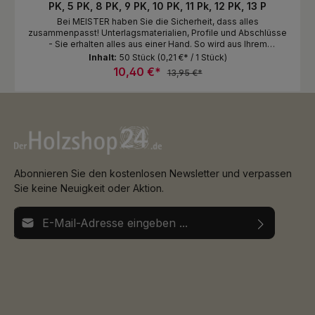
PK, 5 PK, 8 PK, 9 PK, 10 PK, 11 Pk, 12 PK, 13 P
Bei MEISTER haben Sie die Sicherheit, dass alles
zusammenpasst! Unterlagsmaterialien, Profile und Abschlüsse
- Sie erhalten alles aus einer Hand. So wird aus Ihrem
Bodenbelag eine ganzheitliche Einrichtungslösung, die zu
Inhalt:
50 Stück
(0,21 €* / 1 Stück)
Ihnen passt und vor allem lange und zuverlässig hält.
10,40 €*
13,95 €*
Entdecken Sie unser umfangreiches Zubehörsortiment.
Montageclipse für Fußleiste Profil 2 PK, 3 PK, 5 PK, 8 PK, 9 PK,
10 PK, 11 Pk, 12 PK, 13 PK, 18 PK, 19 PK, 20 PK und 20 PK Aqua
Abonnieren Sie den kostenlosen Newsletter und verpassen
Sie keine Neuigkeit oder Aktion.
E-Mail-Adresse*
Ich habe die
Datenschutzbestimmungen
zur Kenntnis
Die mit einem Stern (*) markierten Felder sind
genommen und die
AGB
gelesen und bin mit ihnen
Pflichtfelder.
einverstanden.