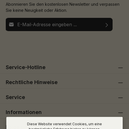
Abonnieren Sie den kostenlosen Newsletter und verpassen
Sie keine Neuigkeit oder Aktion.
E-Mail-Adresse*
Ich habe die
Datenschutzbestimmungen
zur Kenntnis
Die mit einem Stern (*) markierten Felder sind
genommen und die
AGB
gelesen und bin mit ihnen
Pflichtfelder.
einverstanden.
Service-Hotline
Rechtliche Hinweise
Service
Informationen
Diese Website verwendet Cookies, um eine
Folge uns