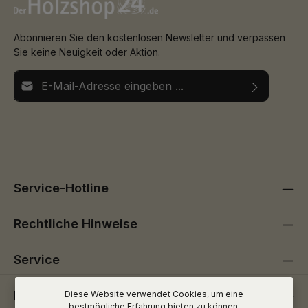
Abonnieren Sie den kostenlosen Newsletter und verpassen
Sie keine Neuigkeit oder Aktion.
E-Mail-Adresse*
Ich habe die
Datenschutzbestimmungen
zur Kenntnis
Die mit einem Stern (*) markierten Felder sind
genommen und die
AGB
gelesen und bin mit ihnen
Pflichtfelder.
einverstanden.
Service-Hotline
Rechtliche Hinweise
Service
Informationen
Diese Website verwendet Cookies, um eine
bestmögliche Erfahrung bieten zu können.