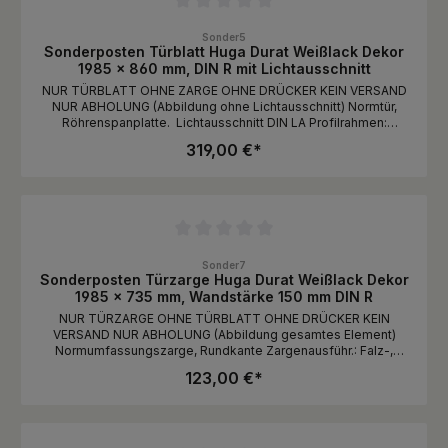
Durchschnittliche Bewertung von 0 von 5 Sternen
Sonder5
Sonderposten Türblatt Huga Durat Weißlack Dekor
1985 x 860 mm, DIN R mit Lichtausschnitt
NUR TÜRBLATT OHNE ZARGE OHNE DRÜCKER KEIN VERSAND
NUR ABHOLUNG (Abbildung ohne Lichtausschnitt) Normtür,
Röhrenspanplatte. Lichtausschnitt DIN LA Profilrahmen:
Glasleiste, Profil: Nr. 0, LA montiertGlas: 040 Planscheibe ESG
319,00 €*
4mm, satiniertSchlossmaße: Oberkante Türfalz mitte Drücker
929,0 mm, Drückerhöhe von Unterkante Tür 1043,0 mm
Durchschnittliche Bewertung von 0 von 5 Sternen
Sonder7
Sonderposten Türzarge Huga Durat Weißlack Dekor
1985 x 735 mm, Wandstärke 150 mm DIN R
NUR TÜRZARGE OHNE TÜRBLATT OHNE DRÜCKER KEIN
VERSAND NUR ABHOLUNG (Abbildung gesamtes Element)
Normumfassungszarge, Rundkante Zargenausführ.: Falz-,
Zierbekleidung und Holz-Umfassungszarge Futterbrett Rund
123,00 €*
r3, für gefälzte TürBekleidung....: Bekleidungsbreite 60
mmBandausführung: 2 Bänder V 3400 (oder baugleich),
vernickeltSchließblech..: Standard, silberfarbigSchließbl.Maße:
Oberkante Zargenfalz mitte Drücker 933,0 mm