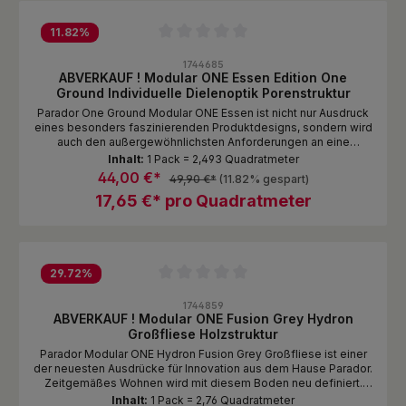
11.82
%
Durchschnittliche Bewertung von 0 von 5 Sternen
1744685
ABVERKAUF ! Modular ONE Essen Edition One
Ground Individuelle Dielenoptik Porenstruktur
Parador One Ground Modular ONE Essen ist nicht nur Ausdruck
eines besonders faszinierenden Produktdesigns, sondern wird
auch den außergewöhnlichsten Anforderungen an eine
individuelle Raumgestaltung gerecht. Der Boden der
Inhalt:
1 Pack = 2,493 Quadratmeter
Produktlinie Parador One Ground Design Edition Modular ONE
44,00 €*
49,90 €*
(11.82% gespart)
spiegelt den Charakter architektonisch begeisternder Orte
17,65 €* pro Quadratmeter
dieser Welt wider und überzeugt durch seine authentisch
wirkende Struktur. Seine feinporige Oberfläche unterstreicht
die Eleganz dieses Dekors. Wirkungsvoll sind auch die
umlaufend gefasten Längs- und Kopfkanten, die den Eindruck
eines echten Holzdielenbodens zusätzlich unterstreichen.
Hergestellt wird dieses Bodendesign als Individuelle
29.72
%
Dielenoptik im Format 1285 x 194 x 8 mmWeder optisch noch
Durchschnittliche Bewertung von 0 von 5 Sternen
technisch geht die Parador One Ground Edition Modular ONE
1744859
Kompromisse ein. Der leistungsfähige und fortschrittliche
ABVERKAUF ! Modular ONE Fusion Grey Hydron
Designboden wird höchsten technischen Anforderungen
Großfliese Holzstruktur
gerecht. Eine spezielle Trägerplatte mit erhöhtem Quellschutz
Parador Modular ONE Hydron Fusion Grey Großfliese ist einer
sorgt für Dimensionsstabilität und Feuchtraumeignung, eine
der neuesten Ausdrücke für Innovation aus dem Hause Parador.
integrierte Trittschalldämmung für eine sehr gute und leise
Zeitgemäßes Wohnen wird mit diesem Boden neu definiert.
Raumakustik. Das patentierte Safe-Lock® PRO-Klicksystem
Wer sich für Parador Modular ONE Hydron entscheidet, kann
Inhalt:
1 Pack = 2,76 Quadratmeter
ermöglicht eine einfache, sichere und passgenaue Verlegung