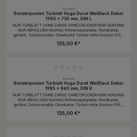
Trittschalldämmung aus Kork verbessert die Raumakustik. Dank
Durchschnittliche Bewertung von 0 von 5 Sternen
der elastischen Oberfläche ist er leise und angenehm fußwarm.
Sonder3
Eine Trägerplatte mit erhöhtem Quellschutz sorgt dafür, dass er
Sonderposten Türblatt Huga Durat Weißlack Dekor
auch für die Verlegung in Feuchträumen wie Küche und Bad
1985 x 735 mm, DIN L
geeignet ist. Mit Hilfe des Safe-Lock® PRO-Klicksystems und
NUR TÜRBLATT OHNE ZARGE OHNE DRÜCKER KEIN VERSAND
dank der geringen Aufbauhöhe von 8 mm lässt sich Parador
NUR ABHOLUNG Normtür, Röhrenspanplatte. Rundkante,
Designboden Basic spielend einfach und passgenau verlegen.
gefälzt, Schlossmaße: Oberkante Türfalz mitte Drücker 929,0
Parador gewährt eine Garantie von 15 Jahren auf diesen Boden.
mm, Drückerhöhe von Unterkante Tür 1043,0 mm
Garantie gewerblich 5 Jahre Garantie privat 15 Jahre Safe-
135,00 €*
Lock® PRO Quellschutz Dimensionsstabil Authentische
Optik und Haptik Wohngesund und weichmacherfrei Leise
und fußwarm Fußbodenheizung/-kühlung Strapazierfähig und
pflegeleicht Geeignet für leicht unebene Untergründe
Besonders leise und angenehmes Laufgefühl Hoher Geh- und
Wohnkomfort Nutzungsklasse 23 Nutzungsklasse 33
Durchschnittliche Bewertung von 0 von 5 Sternen
Sonder1
Sonderposten Türblatt Huga Durat Weißlack Dekor
1985 x 860 mm, DIN R
NUR TÜRBLATT OHNE ZARGE OHNE DRÜCKER KEIN VERSAND
NUR ABHOLUNG Normtür, Röhrenspanplatte. Rundkante,
gefälzt, Schlossmaße: Oberkante Türfalz mitte Drücker 929,0
mm, Drückerhöhe von Unterkante Tür 1043,0 mm
135,00 €*