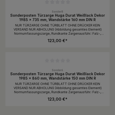
Durchschnittliche Bewertung von 0 von 5 Sternen
Sonder8
Sonderposten Türzarge Huga Durat Weißlack Dekor
1985 x 735 mm, Wandstärke 160 mm DIN R
NUR TÜRZARGE OHNE TÜRBLATT OHNE DRÜCKER KEIN
VERSAND NUR ABHOLUNG (Abbildung gesamtes Element)
Normumfassungszarge, Rundkante Zargenausführ.: Falz-,
Zierbekleidung und Holz-Umfassungszarge Futterbrett Rund
123,00 €*
r3, für gefälzte TürBekleidung....: Bekleidungsbreite 60
mmBandausführung: 2 Bänder V 3400 (oder baugleich),
vernickeltSchließblech..: Standard, silberfarbigSchließbl.Maße:
Oberkante Zargenfalz mitte Drücker 933,0 mm
Durchschnittliche Bewertung von 0 von 5 Sternen
Sonder6
Sonderposten Türzarge Huga Durat Weißlack Dekor
1985 x 860 mm, Wandstärke 150 mm DIN R
NUR TÜRZARGE OHNE TÜRBLATT OHNE DRÜCKER KEIN
VERSAND NUR ABHOLUNG (Abbildung gesamtes Element)
Normumfassungszarge, Rundkante Zargenausführ.: Falz-,
Zierbekleidung und Holz-Umfassungszarge Futterbrett Rund
123,00 €*
r3, für gefälzte TürBekleidung....: Bekleidungsbreite 60
mmBandausführung: 2 Bänder V 3400 (oder baugleich),
vernickeltSchließblech..: Standard, silberfarbigSchließbl.Maße:
Oberkante Zargenfalz mitte Drücker 933,0 mm