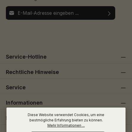
E-Mail-Adresse*
Ich habe die
Datenschutzbestimmungen
zur Kenntnis
Die mit einem Stern (*) markierten Felder sind
genommen und die
AGB
gelesen und bin mit ihnen
Pflichtfelder.
einverstanden.
Service-Hotline
Rechtliche Hinweise
Service
Informationen
Diese Website verwendet Cookies, um eine
Folge uns
bestmögliche Erfahrung bieten zu können.
Mehr Informationen ...