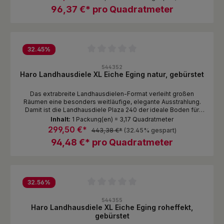
und sorgen für einen harmonischen Ausdruck.
96,37 €* pro Quadratmeter
32.45
%
Durchschnittliche Bewertung von 0 von 5 Sternen
544352
Haro Landhausdiele XL Eiche Eging natur, gebürstet
Das extrabreite Landhausdielen-Format verleiht großen
Räumen eine besonders weitläufige, elegante Ausstrahlung.
Damit ist die Landhausdiele Plaza 240 der ideale Boden für
Räume, in denen sehr viel Bodenfläche sichtbar wird. Die
Inhalt:
1 Packung(en) = 3,17 Quadratmeter
Dielen geben dem Raum Struktur, betonen die Großzügigkeit
299,50 €*
443,38 €*
(32.45% gespart)
und sorgen für einen harmonischen Ausdruck.
94,48 €* pro Quadratmeter
32.56
%
Durchschnittliche Bewertung von 0 von 5 Sternen
544355
Haro Landhausdiele XL Eiche Eging roheffekt,
gebürstet