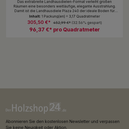
Das extrabreite Landhausdielen-Format verleiht großen
Räumen eine besonders weitläufige, elegante Ausstrahlung.
Damit ist die Landhausdiele Plaza 240 der ideale Boden für
Räume, in denen sehr viel Bodenfläche sichtbar wird. Die
Inhalt:
1 Packung(en) = 3,17 Quadratmeter
Dielen geben dem Raum Struktur, betonen die Großzügigkeit
305,50 €*
452,99 €*
(32.56% gespart)
und sorgen für einen harmonischen Ausdruck.
96,37 €* pro Quadratmeter
Abonnieren Sie den kostenlosen Newsletter und verpassen
Sie keine Neuigkeit oder Aktion.