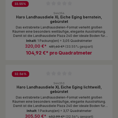
33.55
%
Durchschnittliche Bewertung von 0 von 5 Sternen
544354
Haro Landhausdiele XL Eiche Eging bernstein,
gebürstet
Das extrabreite Landhausdielen-Format verleiht großen
Räumen eine besonders weitläufige, elegante Ausstrahlung.
Damit ist die Landhausdiele Plaza 240 der ideale Boden für
Räume, in denen sehr viel Bodenfläche sichtbar wird. Die
Inhalt:
1 Packung(en) = 3,05 Quadratmeter
Dielen geben dem Raum Struktur, betonen die Großzügigkeit
320,00 €*
481,60 €*
(33.55% gespart)
und sorgen für einen harmonischen Ausdruck.
104,92 €* pro Quadratmeter
32.56
%
Durchschnittliche Bewertung von 0 von 5 Sternen
544353
Haro Landhausdiele XL Eiche Eging lichtweiß,
gebürstet
Das extrabreite Landhausdielen-Format verleiht großen
Räumen eine besonders weitläufige, elegante Ausstrahlung.
Damit ist die Landhausdiele Plaza 240 der ideale Boden für
Räume, in denen sehr viel Bodenfläche sichtbar wird. Die
Inhalt:
1 Packung(en) = 3,17 Quadratmeter
Dielen geben dem Raum Struktur, betonen die Großzügigkeit
305,50 €*
452,99 €*
(32.56% gespart)