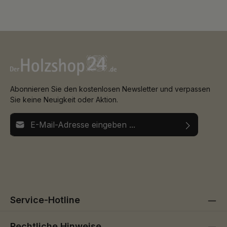
Wohnbereich, 3 Jahre im gewerblichen Bereich- Stärke: 8 mm-
Deckmaß: 2200 x 210 mm
Abonnieren Sie den kostenlosen Newsletter und verpassen
Sie keine Neuigkeit oder Aktion.
E-Mail-Adresse*
Ich habe die
Datenschutzbestimmungen
zur Kenntnis
Die mit einem Stern (*) markierten Felder sind
genommen und die
AGB
gelesen und bin mit ihnen
Pflichtfelder.
einverstanden.
Service-Hotline
Rechtliche Hinweise