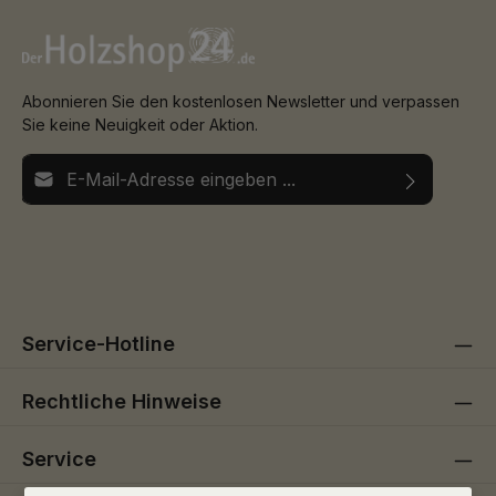
Kantenimprägnierung Gegenzug (nordisches Fichtenfurnier)
Abonnieren Sie den kostenlosen Newsletter und verpassen
Sie keine Neuigkeit oder Aktion.
E-Mail-Adresse*
Ich habe die
Datenschutzbestimmungen
zur Kenntnis
Die mit einem Stern (*) markierten Felder sind
genommen und die
AGB
gelesen und bin mit ihnen
Pflichtfelder.
einverstanden.
Service-Hotline
Rechtliche Hinweise
Service