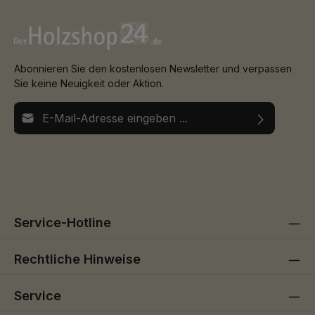
Abonnieren Sie den kostenlosen Newsletter und verpassen
Sie keine Neuigkeit oder Aktion.
E-Mail-Adresse*
Ich habe die
Datenschutzbestimmungen
zur Kenntnis
Die mit einem Stern (*) markierten Felder sind
genommen und die
AGB
gelesen und bin mit ihnen
Pflichtfelder.
einverstanden.
Service-Hotline
Rechtliche Hinweise
Service