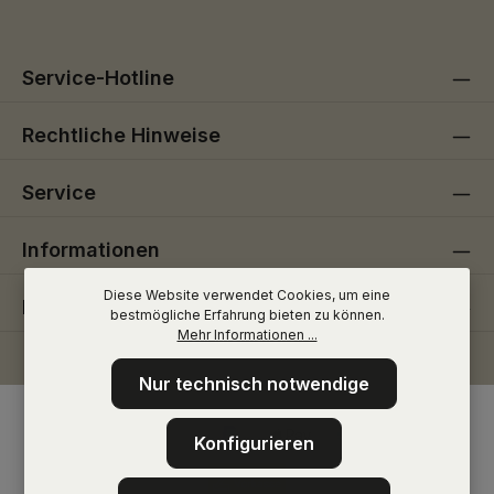
Pflichtfelder.
einverstanden.
auf Anfrage erhältlich. Achtung! Beim Sprühen können
gefährliche lungengängige Tröpfchen entstehen. Aerosol oder
Nebel nicht einatmen. Ist ärztlicher Rat erforderlich, Verpackung
oder Kennzeichnungsetikett bereithalten. Darf nicht in die
Service-Hotline
Hände von Kindern gelangen. Lesen Sie sämtliche
Anweisungen aufmerksam und befolgen Sie diese. Entsorgung
des Inhalts / des Behälters gemäß den örtlichen / regionalen /
nationalen / internationalen Vorschriften. ASN: 070601.
Rechtliche Hinweise
Service
Informationen
Diese Website verwendet Cookies, um eine
Folge uns
bestmögliche Erfahrung bieten zu können.
Mehr Informationen ...
Nur technisch notwendige
Konfigurieren