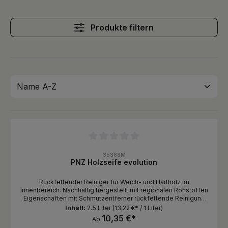
Produkte filtern
Durchschnittliche Bewertung von 0 von 5 Sternen
35388M
PNZ Holzseife evolution
Rückfettender Reiniger für Weich- und Hartholz im
Innenbereich. Nachhaltig hergestellt mit regionalen Rohstoffen
Eigenschaften mit Schmutzentferner rückfettende Reinigung
aus natürlichen Pflanzenfetten Verbrauch Je nach
Inhalt:
2.5 Liter
(13,22 €* / 1 Liter)
Verschmutzung und Verdünnung Anwendungsbereich Die
10,35 €*
Ab
Reinigung gelaugter, gewachster und geölter Flächen wie