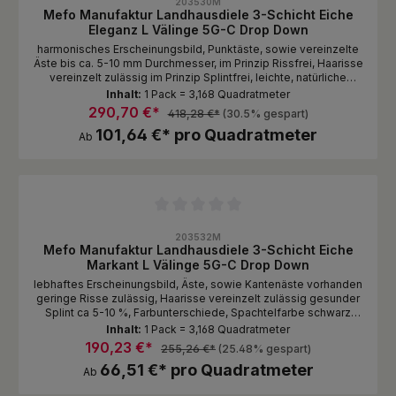
203530M
Mefo Manufaktur Landhausdiele 3-Schicht Eiche
Eleganz L Välinge 5G-C Drop Down
harmonisches Erscheinungsbild, Punktäste, sowie vereinzelte
Äste bis ca. 5-10 mm Durchmesser, im Prinzip Rissfrei, Haarisse
vereinzelt zulässig im Prinzip Splintfrei, leichte, natürliche
Farbunterschiede, Spachtelfarbe schwarz Oberfläche
Inhalt:
1 Pack = 3,168 Quadratmeter
Standardmässig naturbelassen 1 Lage im Paket gestoßen
290,70 €*
418,28 €*
(30.5% gespart)
Stellen Sie sich Ihern Traumboden zusammen wie Sie es
101,64 €* pro Quadratmeter
möchten von komplett natürlich, glatt/Oberfläche unbehandelt,
Ab
bis 3D gebürstet mit gebeizter und endgeölter Oberfläche.
Durchschnittliche Bewertung von 0 von 5 Sternen
203532M
Mefo Manufaktur Landhausdiele 3-Schicht Eiche
Markant L Välinge 5G-C Drop Down
lebhaftes Erscheinungsbild, Äste, sowie Kantenäste vorhanden
geringe Risse zulässig, Haarisse vereinzelt zulässig gesunder
Splint ca 5-10 %, Farbunterschiede, Spachtelfarbe schwarz
Oberfläche Standardmässig naturbelassen 1 Lage im Paket
Inhalt:
1 Pack = 3,168 Quadratmeter
gestoßen Stellen Sie sich Ihern Traumboden zusammen wie
190,23 €*
255,26 €*
(25.48% gespart)
Sie es möchten von komplett natürlich, glatt/Oberfläche
66,51 €* pro Quadratmeter
unbehandelt, bis 3D gebürstet mit gebeizter und endgeölter
Ab
Oberfläche.