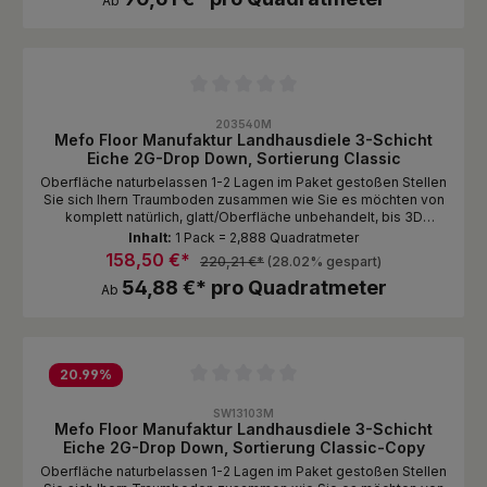
Ab
Durchschnittliche Bewertung von 0 von 5 Sternen
203540M
Mefo Floor Manufaktur Landhausdiele 3-Schicht
Eiche 2G-Drop Down, Sortierung Classic
Oberfläche naturbelassen 1-2 Lagen im Paket gestoßen Stellen
Sie sich Ihern Traumboden zusammen wie Sie es möchten von
komplett natürlich, glatt/Oberfläche unbehandelt, bis 3D
gebürstet mit gebeizter und endgeölter Oberfläche. Bitte
Inhalt:
1 Pack = 2,888 Quadratmeter
beachten Sie, dass bei stark und 3D gebürsteten Oberflächen
158,50 €*
220,21 €*
(28.02% gespart)
die Spachtelmasse aus den Rissen und Aststellen teilweise
54,88 €* pro Quadratmeter
herausgebürstet wird.
Ab
20.99
%
Durchschnittliche Bewertung von 0 von 5 Sternen
SW13103M
Mefo Floor Manufaktur Landhausdiele 3-Schicht
Eiche 2G-Drop Down, Sortierung Classic-Copy
Oberfläche naturbelassen 1-2 Lagen im Paket gestoßen Stellen