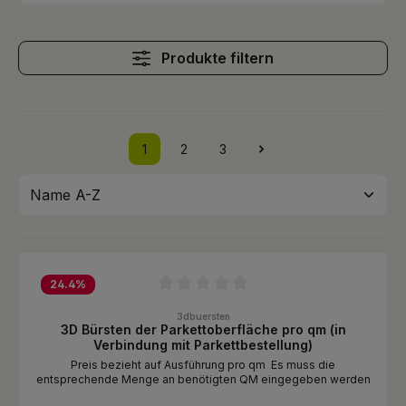
Produkte filtern
1
2
3
24.4
%
Durchschnittliche Bewertung von 0 von 5 Sternen
3dbuersten
3D Bürsten der Parkettoberfläche pro qm (in
Verbindung mit Parkettbestellung)
Preis bezieht auf Ausführung pro qm Es muss die
entsprechende Menge an benötigten QM eingegeben werden