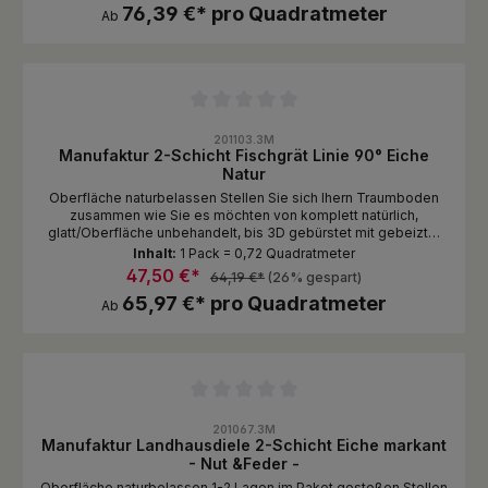
76,39 €* pro Quadratmeter
Ab
Durchschnittliche Bewertung von 0 von 5 Sternen
201103.3M
Manufaktur 2-Schicht Fischgrät Linie 90° Eiche
Natur
Oberfläche naturbelassen Stellen Sie sich Ihern Traumboden
zusammen wie Sie es möchten von komplett natürlich,
glatt/Oberfläche unbehandelt, bis 3D gebürstet mit gebeizter
und endgeölter Oberfläche.
Inhalt:
1 Pack = 0,72 Quadratmeter
47,50 €*
64,19 €*
(26% gespart)
65,97 €* pro Quadratmeter
Ab
Durchschnittliche Bewertung von 0 von 5 Sternen
201067.3M
Manufaktur Landhausdiele 2-Schicht Eiche markant
- Nut &Feder -
Oberfläche naturbelassen 1-2 Lagen im Paket gestoßen Stellen