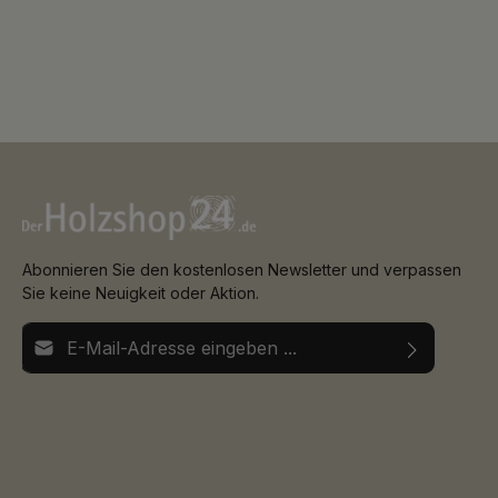
Abonnieren Sie den kostenlosen Newsletter und verpassen
Sie keine Neuigkeit oder Aktion.
E-Mail-Adresse*
Ich habe die
Datenschutzbestimmungen
zur Kenntnis
Die mit einem Stern (*) markierten Felder sind
genommen und die
AGB
gelesen und bin mit ihnen
Pflichtfelder.
einverstanden.