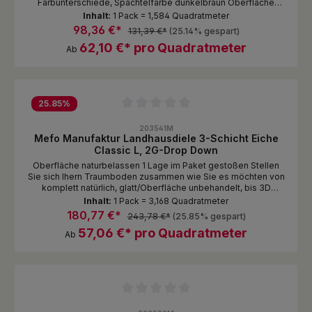
Farbunterschiede, Spachtelfarbe dunkelbraun Oberfläche
Standardmässig naturbelassen Stellen Sie sich Ihern
Inhalt:
1 Pack = 1,584 Quadratmeter
Traumboden zusammen wie Sie es möchten von komplett
98,36 €*
131,39 €*
(25.14% gespart)
natürlich, glatt/Oberfläche unbehandelt, mit gebeizter und
62,10 €* pro Quadratmeter
endgeölter Oberfläche. Oberflächenstrukturierung bis 3D
Ab
gebürstet in separater Postion erhältlich!
25.85
%
Durchschnittliche Bewertung von 0 von 5 Sternen
203541M
Mefo Manufaktur Landhausdiele 3-Schicht Eiche
Classic L, 2G-Drop Down
Oberfläche naturbelassen 1 Lage im Paket gestoßen Stellen
Sie sich Ihern Traumboden zusammen wie Sie es möchten von
komplett natürlich, glatt/Oberfläche unbehandelt, bis 3D
gebürstet mit gebeizter und endgeölter Oberfläche.
Inhalt:
1 Pack = 3,168 Quadratmeter
180,77 €*
243,78 €*
(25.85% gespart)
57,06 €* pro Quadratmeter
Ab
Durchschnittliche Bewertung von 0 von 5 Sternen