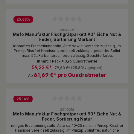
25.63
%
Durchschnittliche Bewertung von 0 von 5 Sternen
201402M
Mefo Manufaktur Fischgrätparkett 90° Eiche Nut &
Feder, Sortierung Markant
lebhaftes Erscheinungsbild, Äste sowie Kantäste zulässig, im
Prinzip Rissfrei Haarisse vereinzelt zulässig, gesunder Splint
max. 5%, Farbunterschiede zulässig, Spachtelfarbe
dunkelbraun Oberfläche Standardmässig naturbelassen Stellen
Inhalt:
1 Pack = 0,96 Quadratmeter
Sie sich Ihern Traumboden zusammen wie Sie es möchten von
59,22 €*
79,63 €*
(25.63% gespart)
komplett natürlich, glatt/Oberfläche unbehandelt, mit gebeizter
61,69 €* pro Quadratmeter
und endgeölter Oberfläche. Oberflächenstrukturierung bis 3D
Ab
gebürstet in separater Postion erhältlich!
25.14
%
Durchschnittliche Bewertung von 0 von 5 Sternen
201102M
Mefo Manufaktur Fischgrätparkett 90° Eiche Nut &
Feder, Sortierung Natur
ruhiges Erscheinungsbild, Äste ca. 10-25 mm, im Prinzip Rissfrei
Haarisse vereinzelt zulässig, im Prinzip Splintfrei, natürliche