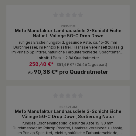
Durchschnittliche Bewertung von 0 von 5 Sternen
203531M
Mefo Manufaktur Landhausdiele 3-Schicht Eiche
Natur L Välinge 5G-C Drop Down
ruhiges Erscheinungsbild, gesunde Aste, ca. 15-30 mm
Durchmesser, im Prinzip Rissfrei, Haarisse vereinzelt zulässig
im Prinzip Splintfrei, natürliche Farbunterschiede, Spachtelfarbe
schwarz Oberfläche Standardmässig naturbelassen 1 Lage im
Inhalt:
1 Pack = 2,86 Quadratmeter
Paket gestoßen Stellen Sie sich Ihern Traumboden zusammen
258,48 €*
351,49 €*
(26.46% gespart)
wie Sie es möchten von komplett natürlich, glatt/Oberfläche
90,38 €* pro Quadratmeter
unbehandelt, bis 3D gebürstet mit gebeizter und endgeölter
Ab
Oberfläche.
Durchschnittliche Bewertung von 0 von 5 Sternen
203521.3M
Mefo Manufaktur Landhausdiele 3-Schicht Eiche
Välinge 5G-C Drop Down, Sortierung Natur
ruhiges Erscheinungsbild, gesunde Äste 15-30 mm
Durchmesser, im Prinzip Rissfrei, Haarisse vereinzelt zulässig,
im Prinzip Splintfrei, leichte, natürliche Farbunterschiede,