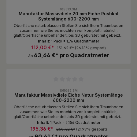
Durchschnittliche Bewertung von 0 von 5 Sternen
105513.3M
Manufaktur Massivdiele 20 mm Eiche Rustikal
Systemlänge 600-2200 mm
Oberfläche naturbelassen Stellen Sie sich Ihern Traumboden
zusammen wie Sie es möchten von komplett natürlich,
glatt/Oberfläche unbehandelt, bis 3D gebürstet mit gebeizter
und endgeölter Oberfläche.
Inhalt:
1 Pack = 1,76 Quadratmeter
112,00 €*
151,62 €*
(26.13% gespart)
63,64 €* pro Quadratmeter
Ab
Durchschnittliche Bewertung von 0 von 5 Sternen
105062.3M
Manufaktur Massivdiele Eiche Natur Systemlänge
600-2200 mm
Oberfläche naturbelassen Stellen Sie sich Ihern Traumboden
zusammen wie Sie es möchten von komplett natürlich,
glatt/Oberfläche unbehandelt, bis 3D gebürstet mit gebeizter
und endgeölter Oberfläche. ANDERE SORTIERUNGEN AUF
Inhalt:
1 Pack = 2,156 Quadratmeter
ANFRAGE
195,36 €*
250,42 €*
(21.99% gespart)
90,61 €* pro Quadratmeter