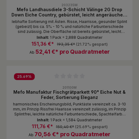
Durchschnittliche Bewertung von 0 von 5 Sternen
203235M
Mefo Landhausdiele 3-Schicht Välinge 2G Drop
Down Eiche Country, gebürstet, leicht angeräuchert,
nat
lebhafte Sortierung mit Ästen. Risse, Haarrisse, gesunder Splint
(gebeizt) bis ca. 5% - 10 % und natürliche Farbunterschiede
sind zulässig. Die Oberfläche ist bereits gebürstet, leicht
angeräuchert, Oberfläche naturbelassen,
Inhalt:
1 Pack = 2,888 Quadratmeter
Oberflächebehandlung gem. Auswahl 1 - 2 Lagen im Pack
151,36 €*
193,35 €*
(21.72% gespart)
gestoßen
52,41 €* pro Quadratmeter
Ab
25.69
%
Durchschnittliche Bewertung von 0 von 5 Sternen
201100M
Mefo Manufaktur Fischgrätparkett 90° Eiche Nut &
Feder, Sortierung Eleganz
harmonisches Erscheinungsbild, Punktäste vereinzelt ca. 3-10
mm, im Prinzip Rissfrei Haarisse vereinzelt zulässig, im Prinzip
Splintfrei, leichte natürliche Farbunterschiede, Spachtelfarbe
dunkelbraun Oberfläche Standardmässig naturbelassen Stellen
Inhalt:
1 Pack = 1,584 Quadratmeter
Sie sich Ihern Traumboden zusammen wie Sie es möchten von
111,76 €*
150,40 €*
(25.69% gespart)
komplett natürlich, glatt/Oberfläche unbehandelt, mit gebeizter
70,56 €* pro Quadratmeter
und endgeölter Oberfläche. Oberflächenstrukturierung bis 3D
Ab
gebürstet in separater Postion erhältlich!