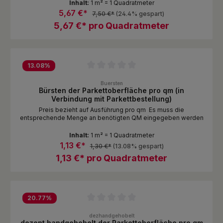
Inhalt:
1 m² = 1 Quadratmeter
5,67 €*
7,50 €*
(24.4% gespart)
5,67 €* pro Quadratmeter
13.08
%
Durchschnittliche Bewertung von 0 von 5 Sternen
Buersten
Bürsten der Parkettoberfläche pro qm (in
Verbindung mit Parkettbestellung)
Preis bezieht auf Ausführung pro qm Es muss die
entsprechende Menge an benötigten QM eingegeben werden
Inhalt:
1 m² = 1 Quadratmeter
1,13 €*
1,30 €*
(13.08% gespart)
1,13 €* pro Quadratmeter
20.77
%
Durchschnittliche Bewertung von 0 von 5 Sternen
dezhandgehobelt
dezent handgehobelt der Parkettoberfläche pro qm