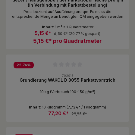
(in Verbindung mit Parkettbestellung)
Preis bezieht auf Ausführung pro qm Es muss die
entsprechende Menge an benötigten QM eingegeben werden
Inhalt:
1 m² = 1 Quadratmeter
5,15 €*
6,50 €*
(20.77% gespart)
5,15 €* pro Quadratmeter
22.76
%
Durchschnittliche Bewertung von 0 von 5 Sternen
702013
Grundierung WAKOL D 3055 Parkettvorstrich
10 kg (Verbrauch 100-150 g/m²)
Inhalt:
10 Kilogramm
(7,72 €* / 1 Kilogramm)
77,20 €*
99,95 €*