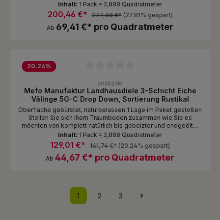
Spachtelfarbe schwarz Oberfläche Standardmässig
Inhalt:
1 Pack = 2,888 Quadratmeter
naturbelassen 1-2 Lagen im Paket gestoßen Stellen Sie sich
200,46 €*
277,68 €*
(27.81% gespart)
Ihern Traumboden zusammen wie Sie es möchten von
69,41 €* pro Quadratmeter
komplett natürlich, glatt/Oberfläche unbehandelt, bis 3D
Ab
gebürstet mit gebeizter und endgeölter Oberfläche.
20.24
%
Durchschnittliche Bewertung von 0 von 5 Sternen
203523M
Mefo Manufaktur Landhausdiele 3-Schicht Eiche
Välinge 5G-C Drop Down, Sortierung Rustikal
Oberfläche gebürstet, naturbelassen 1 Lage im Paket gestoßen
Stellen Sie sich Ihern Traumboden zusammen wie Sie es
möchten von komplett natürlich bis gebeizter und endgeölter
Oberfläche.
Inhalt:
1 Pack = 2,888 Quadratmeter
129,01 €*
161,74 €*
(20.24% gespart)
44,67 €* pro Quadratmeter
Ab
1
2
3