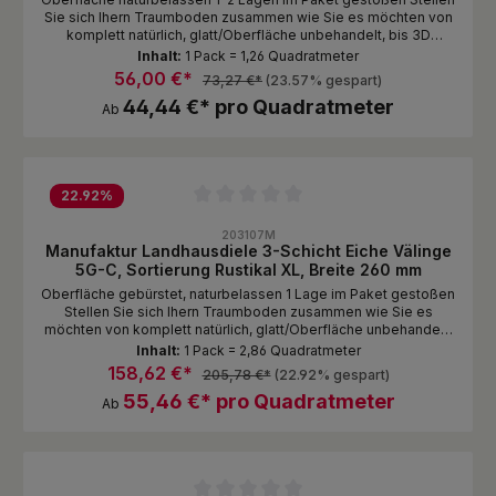
Sie sich Ihern Traumboden zusammen wie Sie es möchten von
komplett natürlich, glatt/Oberfläche unbehandelt, bis 3D
gebürstet mit gebeizter und endgeölter Oberfläche.
Inhalt:
1 Pack = 1,26 Quadratmeter
56,00 €*
73,27 €*
(23.57% gespart)
44,44 €* pro Quadratmeter
Ab
22.92
%
Durchschnittliche Bewertung von 0 von 5 Sternen
203107M
Manufaktur Landhausdiele 3-Schicht Eiche Välinge
5G-C, Sortierung Rustikal XL, Breite 260 mm
Oberfläche gebürstet, naturbelassen 1 Lage im Paket gestoßen
Stellen Sie sich Ihern Traumboden zusammen wie Sie es
möchten von komplett natürlich, glatt/Oberfläche unbehandelt,
bis 3D gebürstet mit gebeizter und endgeölter Oberfläche.
Inhalt:
1 Pack = 2,86 Quadratmeter
158,62 €*
205,78 €*
(22.92% gespart)
55,46 €* pro Quadratmeter
Ab