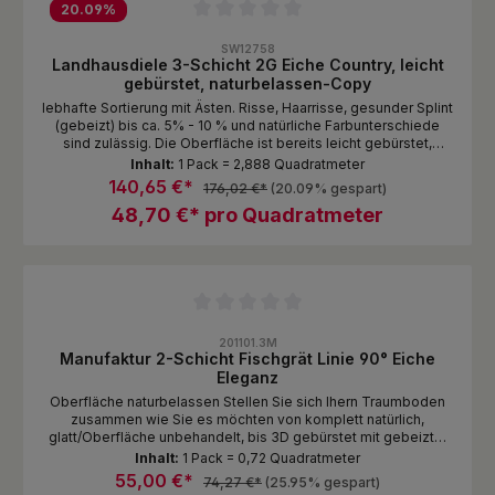
20.09
%
Durchschnittliche Bewertung von 0 von 5 Sternen
SW12758
Landhausdiele 3-Schicht 2G Eiche Country, leicht
gebürstet, naturbelassen-Copy
lebhafte Sortierung mit Ästen. Risse, Haarrisse, gesunder Splint
(gebeizt) bis ca. 5% - 10 % und natürliche Farbunterschiede
sind zulässig. Die Oberfläche ist bereits leicht gebürstet,
Oberfläche naturbelassen (nicht behandelt geölt oder ähnlich)
Inhalt:
1 Pack = 2,888 Quadratmeter
Auf Wunsch Oberflächenbehandlung in 16 verschiedenen
140,65 €*
176,02 €*
(20.09% gespart)
Farben gegen Mehrpreis möglich, einfach Anfrage zuschicken!
48,70 €* pro Quadratmeter
Durchschnittliche Bewertung von 0 von 5 Sternen
201101.3M
Manufaktur 2-Schicht Fischgrät Linie 90° Eiche
Eleganz
Oberfläche naturbelassen Stellen Sie sich Ihern Traumboden
zusammen wie Sie es möchten von komplett natürlich,
glatt/Oberfläche unbehandelt, bis 3D gebürstet mit gebeizter
und endgeölter Oberfläche.
Inhalt:
1 Pack = 0,72 Quadratmeter
55,00 €*
74,27 €*
(25.95% gespart)