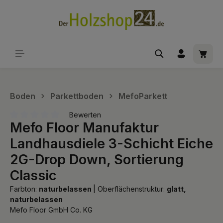
alt springen
Waren
Boden
Parkettboden
MefoParkett
Bewerten
Mefo Floor Manufaktur
Durchschnittliche Bewertung von 0 von 5 Sternen
Landhausdiele 3-Schicht Eiche
2G-Drop Down, Sortierung
Classic
Farbton:
naturbelassen
|
Oberflächenstruktur:
glatt,
naturbelassen
Mefo Floor GmbH Co. KG