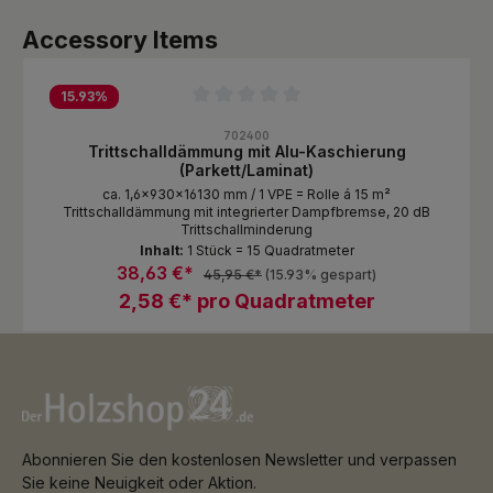
Produktgalerie überspringen
Accessory Items
15.93
%
Durchschnittliche Bewertung von 0 von 5 Sternen
702400
Trittschalldämmung mit Alu-Kaschierung
(Parkett/Laminat)
ca. 1,6x930x16130 mm / 1 VPE = Rolle á 15 m²
Trittschalldämmung mit integrierter Dampfbremse, 20 dB
Trittschallminderung
Inhalt:
1 Stück = 15 Quadratmeter
38,63 €*
45,95 €*
(15.93% gespart)
2,58 €* pro Quadratmeter
Abonnieren Sie den kostenlosen Newsletter und verpassen
Sie keine Neuigkeit oder Aktion.