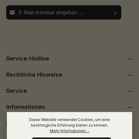
E-Mail-Adresse*
Ich habe die
Datenschutzbestimmungen
zur Kenntnis
Die mit einem Stern (*) markierten Felder sind
genommen und die
AGB
gelesen und bin mit ihnen
Pflichtfelder.
einverstanden.
Service-Hotline
Rechtliche Hinweise
Service
Informationen
Diese Website verwendet Cookies, um eine
Folge uns
bestmögliche Erfahrung bieten zu können.
Mehr Informationen ...