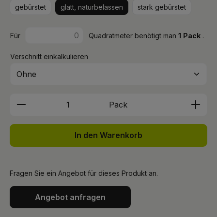
gebürstet
glatt, naturbelassen
stark gebürstet
Für
Quadratmeter benötigt man
1
Pack
.
Verschnitt einkalkulieren
Produkt Anzahl: Gib den gewünschten We
Pack
In den Warenkorb
Fragen Sie ein Angebot für dieses Produkt an.
Angebot anfragen