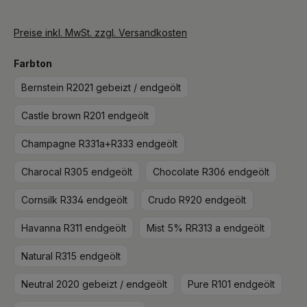
Preise inkl. MwSt. zzgl. Versandkosten
auswählen
Farbton
Bernstein R2021 gebeizt / endgeölt
Castle brown R201 endgeölt
Champagne R331a+R333 endgeölt
Charocal R305 endgeölt
Chocolate R306 endgeölt
Cornsilk R334 endgeölt
Crudo R920 endgeölt
Havanna R311 endgeölt
Mist 5% RR313 a endgeölt
Natural R315 endgeölt
Neutral 2020 gebeizt / endgeölt
Pure R101 endgeölt