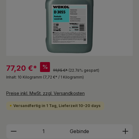
%
77,20 €*
99,95 €*
(22.76% gespart)
Inhalt:
10 Kilogramm
(7,72 €* / 1 Kilogramm)
Preise inkl. MwSt. zzgl. Versandkosten
Versandfertig in 1 Tag, Lieferzeit 10-20 days
Produkt Anzahl: Gib den gewünschten We
Gebinde