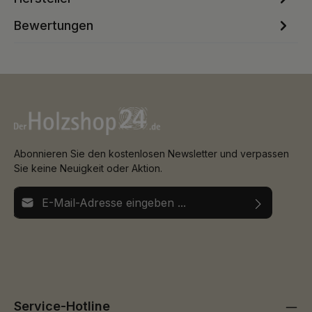
Bewertungen
Abonnieren Sie den kostenlosen Newsletter und verpassen
Sie keine Neuigkeit oder Aktion.
E-Mail-Adresse*
Ich habe die
Datenschutzbestimmungen
zur Kenntnis
Die mit einem Stern (*) markierten Felder sind
genommen und die
AGB
gelesen und bin mit ihnen
Pflichtfelder.
einverstanden.
Service-Hotline