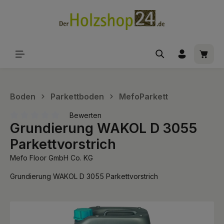
alt springen
Waren
Boden
Parkettboden
MefoParkett
Bewerten
Grundierung WAKOL D 3055
Durchschnittliche Bewertung von 0 von 5 Sternen
Parkettvorstrich
Mefo Floor GmbH Co. KG
Grundierung WAKOL D 3055 Parkettvorstrich
Bildergalerie überspringen