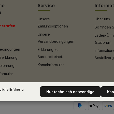
he
Service
Informa
e
Unsere
Über uns
derrufen
Zahlungsoptionen
So finden S
Unsere
Laden-Öffn
Versandbedingungen
(stationär)
bedingungen
Erklärung zur
Informatio
Barrierefreiheit
zerklärung
Bestellvor
Kontaktformular
elehrung
Formular
liche Erfahrung
Nur technisch notwendige
Kon