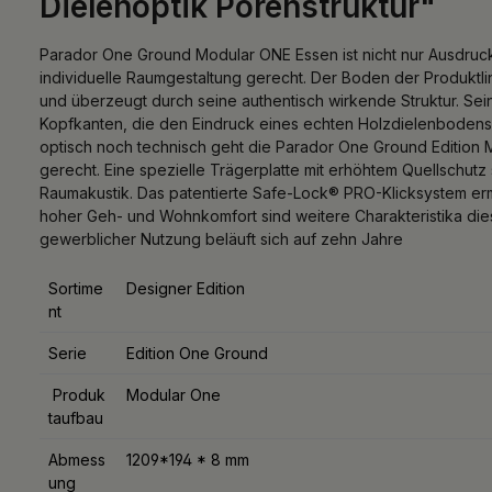
Dielenoptik Porenstruktur"
Parador One Ground Modular ONE Essen ist nicht nur Ausdru
individuelle Raumgestaltung gerecht. Der Boden der Produktl
und überzeugt durch seine authentisch wirkende Struktur. Sei
Kopfkanten, die den Eindruck eines echten Holzdielenbodens z
optisch noch technisch geht die Parador One Ground Edition 
gerecht. Eine spezielle Trägerplatte mit erhöhtem Quellschutz 
Raumakustik. Das patentierte Safe-Lock® PRO-Klicksystem e
hoher Geh- und Wohnkomfort sind weitere Charakteristika dies
gewerblicher Nutzung beläuft sich auf zehn Jahre
Sortime
Designer Edition
nt
Serie
Edition One Ground
Produk
Modular One
taufbau
Abmess
1209*194 * 8 mm
ung