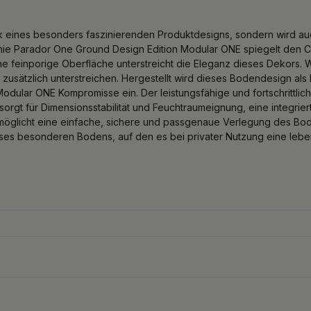
ck eines besonders faszinierenden Produktdesigns, sondern wird a
inie Parador One Ground Design Edition Modular ONE spiegelt den Ch
ne feinporige Oberfläche unterstreicht die Eleganz dieses Dekors. 
usätzlich unterstreichen. Hergestellt wird dieses Bodendesign als 
Modular ONE Kompromisse ein. Der leistungsfähige und fortschritt
sorgt für Dimensionsstabilität und Feuchtraumeignung, eine integrier
rmöglicht eine einfache, sichere und passgenaue Verlegung des B
es besonderen Bodens, auf den es bei privater Nutzung eine lebensl