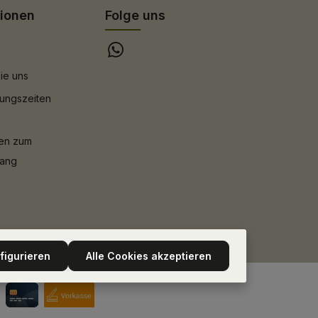
tionen
Folge uns
ie uns
ungszeiten
nen zum
gang
figurieren
Alle Cookies akzeptieren