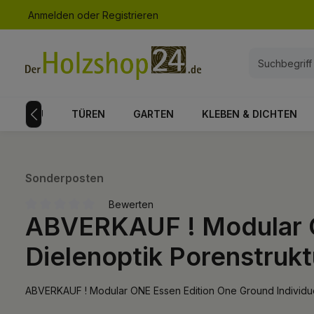
Anmelden
oder
Registrieren
springen
Zur Hauptnavigation springen
NAUSBAU
TÜREN
GARTEN
KLEBEN & DICHTEN
Sonderposten
Bewerten
ABVERKAUF ! Modular O
Durchschnittliche Bewertung von 0 von 5 Sternen
Dielenoptik Porenstrukt
ABVERKAUF ! Modular ONE Essen Edition One Ground Individue