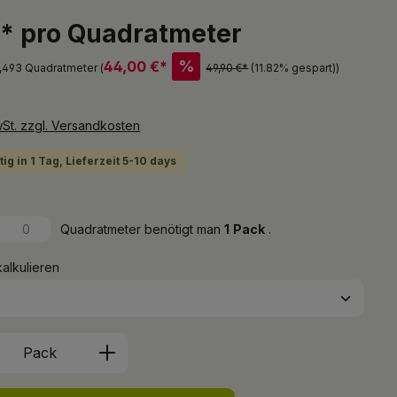
€* pro Quadratmeter
%
44,00 €*
2,493 Quadratmeter (
49,90 €*
(11.82% gespart)
)
wSt. zzgl. Versandkosten
ig in 1 Tag, Lieferzeit 5-10 days
Quadratmeter benötigt man
1
Pack
.
kalkulieren
Anzahl: Gib den gewünschten Wert ein 
Pack