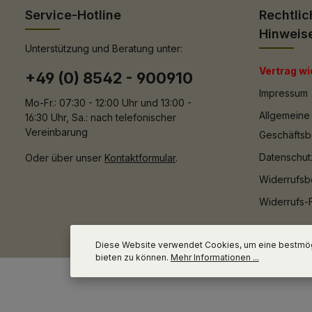
Service-Hotline
Rechtlic
Hinweis
Unterstützung und Beratung unter:
Vertrag wi
+49 (0) 8542 - 900910
Impressum
Mo-Fr.: 07:30 - 12:00 Uhr und 13:00 -
Allgemeine
16:30 Uhr, Sa.: nach telefonischer
Vereinbarung
Geschäfts
Datenschut
Oder über unser
Kontaktformular
.
Widerrufsb
Widerrufs-
Diese Website verwendet Cookies, um eine bestmög
bieten zu können.
Mehr Informationen ...