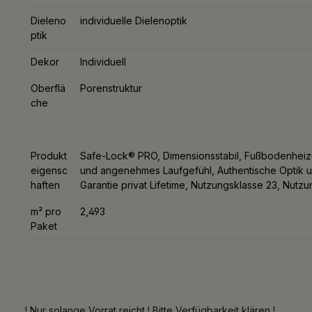
Dieleno
individuelle Dielenoptik
ptik
Dekor
Individuell
Oberflä
Porenstruktur
che
Produkt
Safe-Lock® PRO, Dimensionsstabil, Fußbodenheizun
eigensc
und angenehmes Laufgefühl, Authentische Optik u
haften
Garantie privat Lifetime, Nutzungsklasse 23, Nutz
m² pro
2,493
Paket
! Nur solange Vorrat reicht ! Bitte Verfügbarkeit klären !