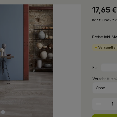
17,65 
Inhalt:
1 Pack = 
Preise inkl. M
Versandfert
Für
Verschnitt ein
Produkt 