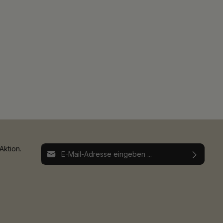
E-Mail-Adresse*
Aktion.
Ich habe die
Datenschutzbestimmungen
zur
Die mit einem Stern (*) markierten Felder sind
Kenntnis genommen und die
AGB
gelesen und
Pflichtfelder.
bin mit ihnen einverstanden.