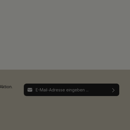
E-Mail-Adresse*
Aktion.
Ich habe die
Datenschutzbestimmungen
zur
Die mit einem Stern (*) markierten Felder sind
Kenntnis genommen und die
AGB
gelesen und
Pflichtfelder.
bin mit ihnen einverstanden.