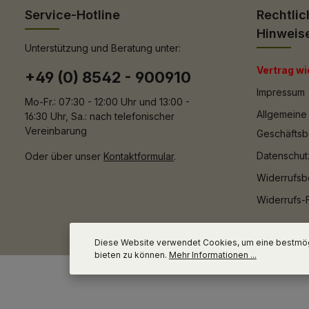
Service-Hotline
Rechtlic
Hinweis
Unterstützung und Beratung unter:
Vertrag wi
+49 (0) 8542 - 900910
Impressum
Mo-Fr.: 07:30 - 12:00 Uhr und 13:00 -
Allgemeine
16:30 Uhr, Sa.: nach telefonischer
Vereinbarung
Geschäfts
Datenschut
Oder über unser
Kontaktformular
.
Widerrufsb
Widerrufs-
Diese Website verwendet Cookies, um eine bestmög
bieten zu können.
Mehr Informationen ...