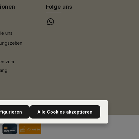
tionen
Folge uns
ie uns
ungszeiten
nen zum
gang
figurieren
Alle Cookies akzeptieren