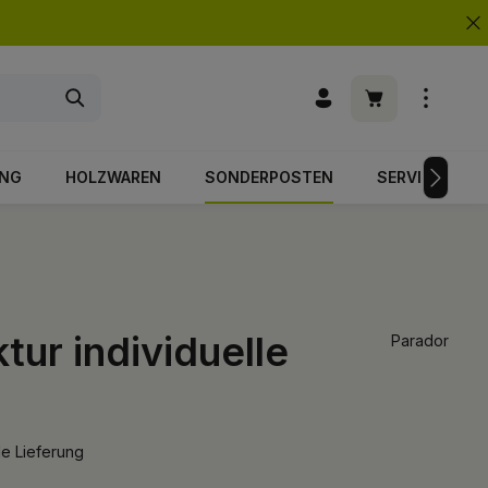
Warenkorb enth
UNG
HOLZWAREN
SONDERPOSTEN
SERVICE
ur individuelle
Parador
le Lieferung