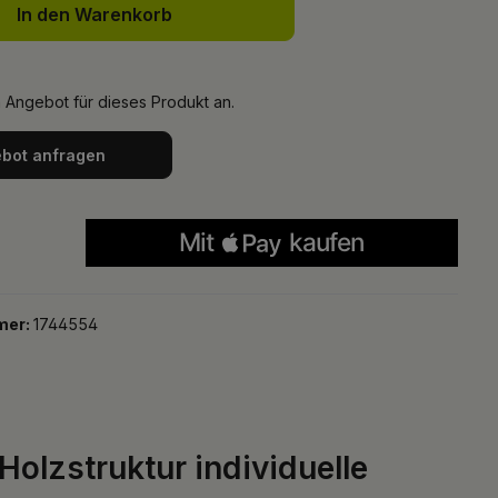
In den Warenkorb
n Angebot für dieses Produkt an.
bot anfragen
mer:
1744554
olzstruktur individuelle