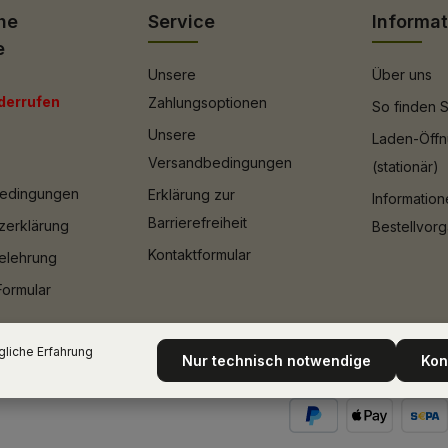
he
Service
Informa
e
Unsere
Über uns
derrufen
Zahlungsoptionen
So finden S
Unsere
Laden-Öffn
Versandbedingungen
(stationär)
bedingungen
Erklärung zur
Informatio
Barrierefreiheit
zerklärung
Bestellvor
Kontaktformular
elehrung
Formular
liche Erfahrung
Nur technisch notwendige
Kon