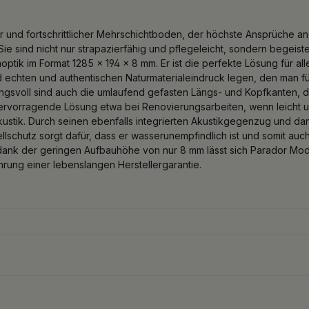
r und fortschrittlicher Mehrschichtboden, der höchste Ansprüche an n
ie sind nicht nur strapazierfähig und pflegeleicht, sondern begeist
noptik im Format 1285 x 194 x 8 mm. Er ist die perfekte Lösung für a
echten und authentischen Naturmaterialeindruck legen, den man füh
gsvoll sind auch die umlaufend gefasten Längs- und Kopfkanten, di
 hervorragende Lösung etwa bei Renovierungsarbeiten, wenn leich
kustik. Durch seinen ebenfalls integrierten Akustikgegenzug und dan
lschutz sorgt dafür, dass er wasserunempfindlich ist und somit au
 dank der geringen Aufbauhöhe von nur 8 mm lässt sich Parador Mo
rung einer lebenslangen Herstellergarantie.