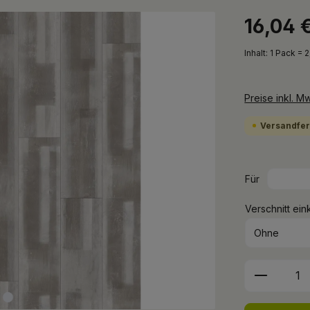
16,04 
Inhalt:
1 Pack = 
Preise inkl. M
Versandfert
Für
Verschnitt ein
Produkt 