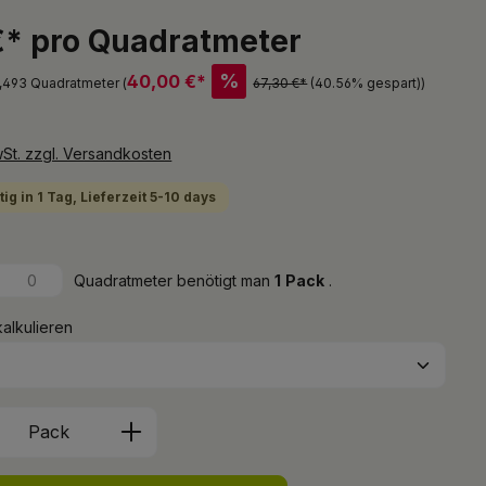
€* pro Quadratmeter
%
40,00 €*
2,493 Quadratmeter (
67,30 €*
(40.56% gespart)
)
wSt. zzgl. Versandkosten
ig in 1 Tag, Lieferzeit 5-10 days
Quadratmeter benötigt man
1
Pack
.
kalkulieren
Anzahl: Gib den gewünschten Wert ein 
Pack