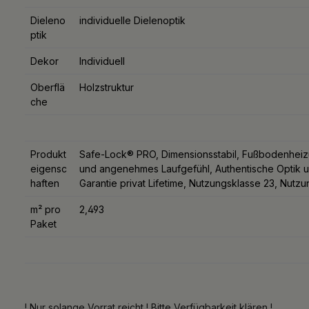
Dieleno
individuelle Dielenoptik
ptik
Dekor
Individuell
Oberflä
Holzstruktur
che
Produkt
Safe-Lock® PRO, Dimensionsstabil, Fußbodenheizun
eigensc
und angenehmes Laufgefühl, Authentische Optik u
haften
Garantie privat Lifetime, Nutzungsklasse 23, Nutz
m² pro
2,493
Paket
! Nur solange Vorrat reicht ! Bitte Verfügbarkeit klären !