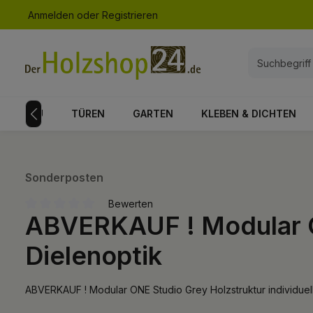
Anmelden
oder
Registrieren
springen
Zur Hauptnavigation springen
NAUSBAU
TÜREN
GARTEN
KLEBEN & DICHTEN
Sonderposten
Bewerten
ABVERKAUF ! Modular ON
Durchschnittliche Bewertung von 0 von 5 Sternen
Dielenoptik
ABVERKAUF ! Modular ONE Studio Grey Holzstruktur individuel