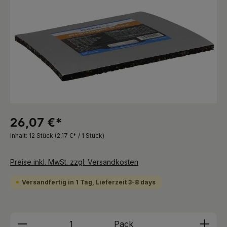
26,07 €*
Inhalt:
12 Stück
(2,17 €* / 1 Stück)
Preise inkl. MwSt. zzgl. Versandkosten
Versandfertig in 1 Tag, Lieferzeit 3-8 days
Produkt Anzahl: Gib den gewünschten We
Pack