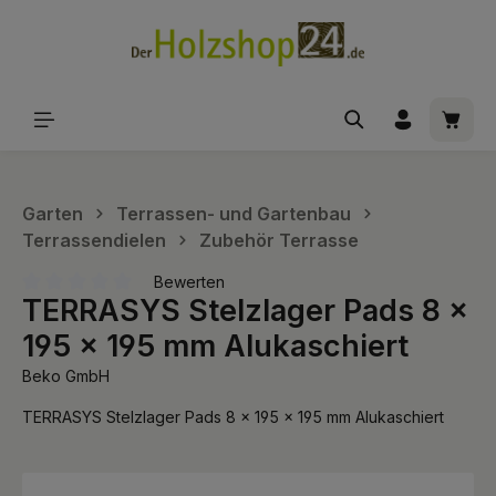
alt springen
Waren
Garten
Terrassen- und Gartenbau
Terrassendielen
Zubehör Terrasse
Bewerten
TERRASYS Stelzlager Pads 8 x
Durchschnittliche Bewertung von 0 von 5 Sternen
195 x 195 mm Alukaschiert
Beko GmbH
TERRASYS Stelzlager Pads 8 x 195 x 195 mm Alukaschiert
Bildergalerie überspringen