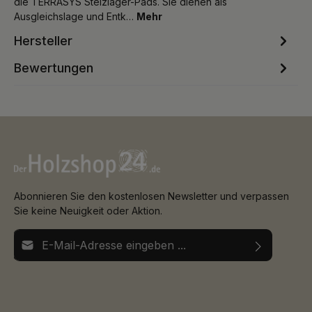
die TERRASYS Stelzlager-Pads. Sie dienen als
Ausgleichslage und Entk…
Mehr
Hersteller
Bewertungen
Abonnieren Sie den kostenlosen Newsletter und verpassen
Sie keine Neuigkeit oder Aktion.
E-Mail-Adresse*
Ich habe die
Datenschutzbestimmungen
zur Kenntnis
Die mit einem Stern (*) markierten Felder sind
genommen und die
AGB
gelesen und bin mit ihnen
Pflichtfelder.
einverstanden.