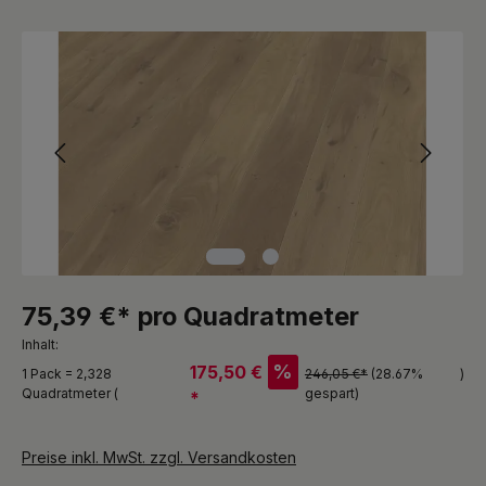
Bildergalerie überspringen
75,39 €* pro Quadratmeter
Inhalt:
%
175,50 €
1 Pack = 2,328
246,05 €*
(28.67%
)
Quadratmeter (
gespart)
*
Preise inkl. MwSt. zzgl. Versandkosten