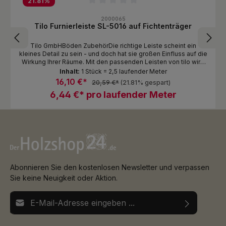
21.81
%
Durchschnittliche Bewertung von 0 von 5 Sternen
2000065
Tilo Furnierleiste SL-5016 auf Fichtenträger
Tilo GmbHBöden ZubehörDie richtige Leiste scheint ein
kleines Detail zu sein - und doch hat sie großen Einfluss auf die
Wirkung Ihrer Räume. Mit den passenden Leisten von tilo wird
Ihr Wohnstil bis in jeden Winkel Ihres Zuhauses spürbar Unsere
Inhalt:
1 Stück = 2,5 laufender Meter
Leisten schließen den Raum ab und verleihen ihm ein schönes,
16,10 €*
20,59 €*
(21.81% gespart)
ebenmäßiges Bild. Sie halten den Boden bei der
6,44 €* pro laufender Meter
schwimmenden Verlegung unten, verstecken Kabel und sind
auch bei der Bodenreinigung nützlich: Beim Aufwischen
verhindern sie die Fleckenbildung an der Wand.
Abonnieren Sie den kostenlosen Newsletter und verpassen
Sie keine Neuigkeit oder Aktion.
E-Mail-Adresse*
Ich habe die
Datenschutzbestimmungen
zur Kenntnis