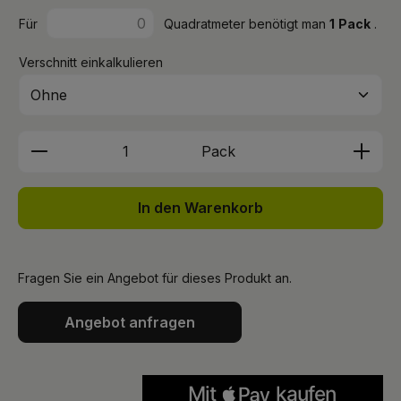
Für
Quadratmeter benötigt man
1
Pack
.
Verschnitt einkalkulieren
Produkt Anzahl: Gib den gewünschten We
Pack
In den Warenkorb
Fragen Sie ein Angebot für dieses Produkt an.
Angebot anfragen