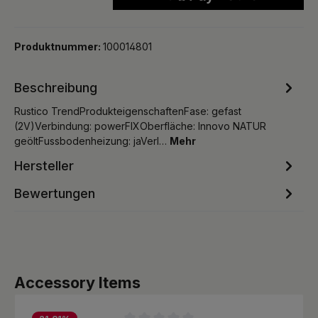
Produktnummer:
100014801
Beschreibung
Rustico TrendProdukteigenschaftenFase: gefast
(2V)Verbindung: powerFIXOberfläche: Innovo NATUR
geöltFussbodenheizung: jaVerl…
Mehr
Hersteller
Bewertungen
Produktgalerie überspringen
Accessory Items