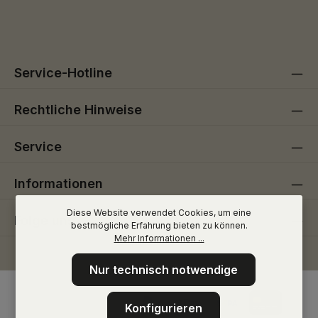
Die mit einem Stern (*) markierten Felder sind
genommen und die
AGB
gelesen und bin mit ihnen
Pflichtfelder.
einverstanden.
Service-Hotline
Rechtliche Hinweise
Service
Informationen
Diese Website verwendet Cookies, um eine
Folge uns
bestmögliche Erfahrung bieten zu können.
Mehr Informationen ...
Nur technisch notwendige
Konfigurieren