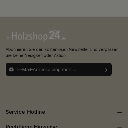
saubere Kantenbilder. Das Bauteil fügt sich stimmig in
bestehende Systeme und Detailpunkte ein. Kompatibilitäten
und Hinweise ergeben sich aus den technischen Unterlagen.
Alle Angaben beziehen sich auf praxisnahe Erfahrungen und
gängige Verfahren. Die Montage kann kontrolliert und
reproduzierbar gelingen, auch bei Serienarbeiten. Für Planer
und Ausführende bietet das Produkt klare, belastbare
Kenngrößen. Das Handling bleibt effizient – selbst bei
wechselnden Umgebungsbedingungen.
Abonnieren Sie den kostenlosen Newsletter und verpassen
Sie keine Neuigkeit oder Aktion.
E-Mail-Adresse*
Ich habe die
Datenschutzbestimmungen
zur Kenntnis
Die mit einem Stern (*) markierten Felder sind
genommen und die
AGB
gelesen und bin mit ihnen
Pflichtfelder.
einverstanden.
Service-Hotline
Rechtliche Hinweise