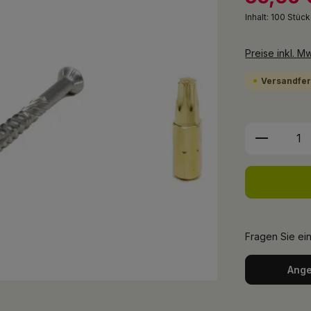
Inhalt:
100 Stüc
Preise inkl. M
Versandfert
Produkt 
Fragen Sie ei
Ange