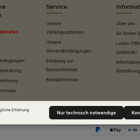
he
Service
Informa
e
Unsere
Über uns
derrufen
Zahlungsoptionen
So finden S
Unsere
Laden-Öffn
Versandbedingungen
(stationär)
bedingungen
Erklärung zur
Informatio
Barrierefreiheit
zerklärung
Bestellvor
Kontaktformular
elehrung
Formular
liche Erfahrung
Nur technisch notwendige
Kon