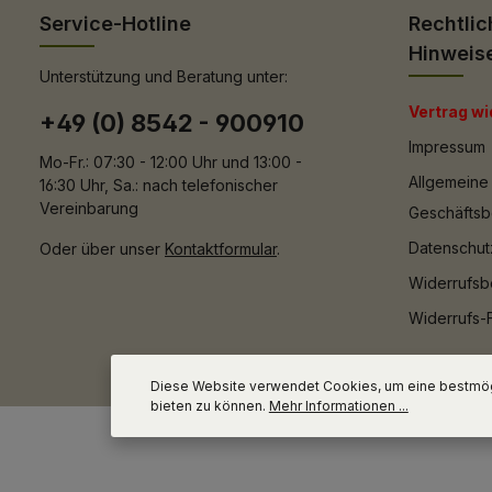
Service-Hotline
Rechtlic
Hinweis
Unterstützung und Beratung unter:
Vertrag wi
+49 (0) 8542 - 900910
Impressum
Mo-Fr.: 07:30 - 12:00 Uhr und 13:00 -
Allgemeine
16:30 Uhr, Sa.: nach telefonischer
Vereinbarung
Geschäfts
Datenschut
Oder über unser
Kontaktformular
.
Widerrufsb
Widerrufs-
Diese Website verwendet Cookies, um eine bestmög
bieten zu können.
Mehr Informationen ...