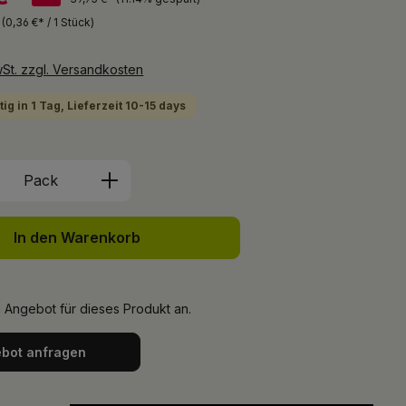
k
(0,36 €* / 1 Stück)
wSt. zzgl. Versandkosten
ig in 1 Tag, Lieferzeit 10-15 days
Anzahl: Gib den gewünschten Wert ein 
Pack
In den Warenkorb
n Angebot für dieses Produkt an.
bot anfragen