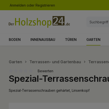
Anmelden
oder
Registrieren
springen
Zur Hauptnavigation springen
BODEN
INNENAUSBAU
TÜREN
GARTEN
Garten
Terrassen- und Gartenbau
Terrassen
Bewerten
Spezial-Terrassenschra
Durchschnittliche Bewertung von 0 von 5 Sternen
Spezial-Terrassenschrauben gehärtet, Linsenkopf
Bildergalerie überspringen