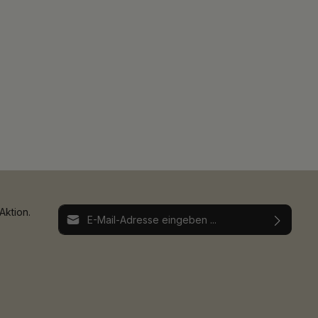
E-Mail-Adresse*
Aktion.
Ich habe die
Datenschutzbestimmungen
zur
Die mit einem Stern (*) markierten Felder sind
Kenntnis genommen und die
AGB
gelesen und
Pflichtfelder.
bin mit ihnen einverstanden.