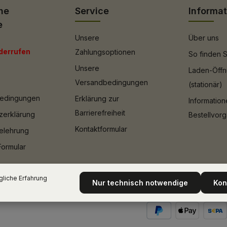
he
Service
Informa
e
Unsere
Über uns
derrufen
Zahlungsoptionen
So finden S
Unsere
Laden-Öffn
Versandbedingungen
(stationär)
bedingungen
Erklärung zur
Informatio
Barrierefreiheit
zerklärung
Bestellvor
Kontaktformular
elehrung
Formular
liche Erfahrung
Nur technisch notwendige
Kon