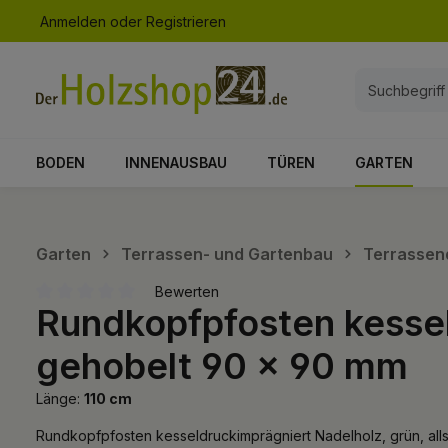
Anmelden
oder
Registrieren
springen
Zur Hauptnavigation springen
BODEN
INNENAUSBAU
TÜREN
GARTEN
Garten
Terrassen- und Gartenbau
Terrassen
Bewerten
Rundkopfpfosten kesseld
Durchschnittliche Bewertung von 0 von 5 Sternen
gehobelt 90 x 90 mm
Länge:
110 cm
Rundkopfpfosten kesseldruckimprägniert Nadelholz, grün, all