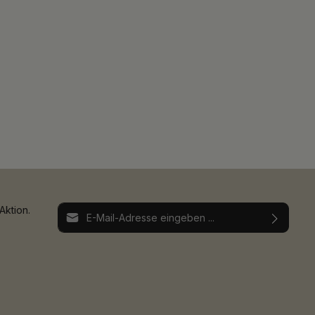
E-Mail-Adresse*
Aktion.
Ich habe die
Datenschutzbestimmungen
zur
Die mit einem Stern (*) markierten Felder sind
Kenntnis genommen und die
AGB
gelesen und
Pflichtfelder.
bin mit ihnen einverstanden.