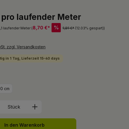
* pro laufender Meter
%
8,70 €*
1,1 laufender Meter (
9,89 €*
(12.03% gespart)
)
wSt. zzgl. Versandkosten
ig in 1 Tag, Lieferzeit 15-40 days
hlen
10 cm
Anzahl: Gib den gewünschten Wert ein 
Stück
In den Warenkorb