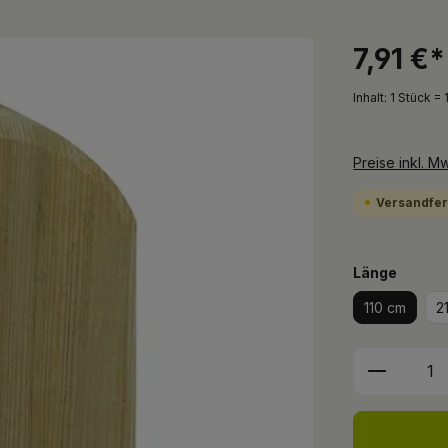
7,91 €
Inhalt:
1 Stück = 
Preise inkl. M
Versandfert
auswä
Länge
110 cm
2
Produkt 