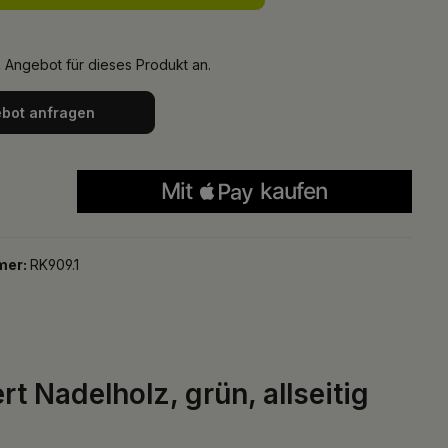
n Angebot für dieses Produkt an.
bot anfragen
mer:
RK909.1
 Nadelholz, grün, allseitig