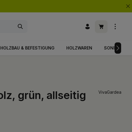
Warenkorb enth
HOLZBAU & BEFESTIGUNG
HOLZWAREN
SONDERPOS
, grün, allseitig
VivaGardea