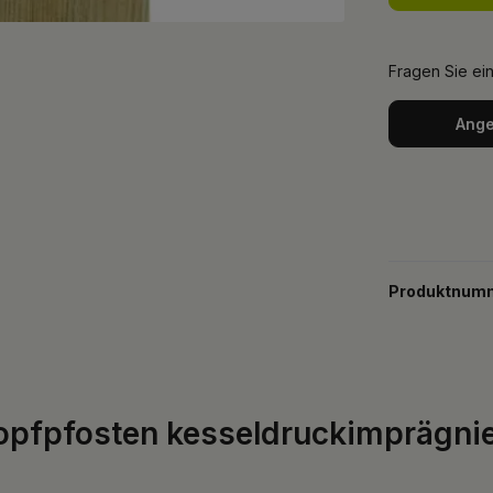
Fragen Sie ei
Ange
Produktnum
fpfosten kesseldruckimprägniert