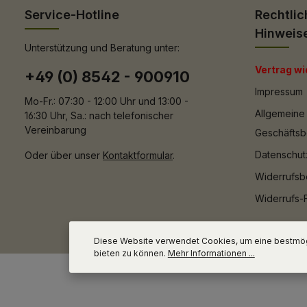
Service-Hotline
Rechtlic
Hinweis
Unterstützung und Beratung unter:
Vertrag wi
+49 (0) 8542 - 900910
Impressum
Mo-Fr.: 07:30 - 12:00 Uhr und 13:00 -
Allgemeine
16:30 Uhr, Sa.: nach telefonischer
Vereinbarung
Geschäfts
Datenschut
Oder über unser
Kontaktformular
.
Widerrufsb
Widerrufs-
Diese Website verwendet Cookies, um eine bestmög
bieten zu können.
Mehr Informationen ...