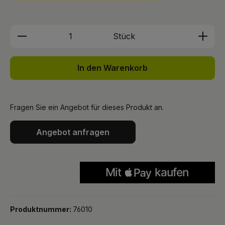
Produkt Anzahl: Gib den gewünschten We
Stück
In den Warenkorb
Fragen Sie ein Angebot für dieses Produkt an.
Angebot anfragen
Produktnummer:
76010