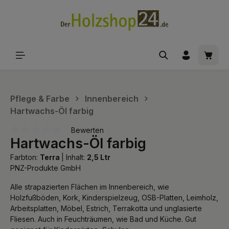
alt springen
Waren
Pflege & Farbe
Innenbereich
Hartwachs-Öl farbig
Bewerten
Hartwachs-Öl farbig
Durchschnittliche Bewertung von 0 von 5 Sternen
Farbton:
Terra
|
Inhalt:
2,5 Ltr
PNZ-Produkte GmbH
Alle strapazierten Flächen im Innenbereich, wie
Holzfußböden, Kork, Kinderspielzeug, OSB-Platten, Leimholz,
Arbeitsplatten, Möbel, Estrich, Terrakotta und unglasierte
Fliesen. Auch in Feuchträumen, wie Bad und Küche. Gut