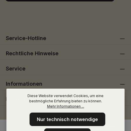
Ich habe die
Datenschutzbestimmungen
zur Kenntnis
Die mit einem Stern (*) markierten Felder sind
genommen und die
AGB
gelesen und bin mit ihnen
Pflichtfelder.
einverstanden.
Service-Hotline
Rechtliche Hinweise
Service
Informationen
Diese Website verwendet Cookies, um eine
Folge uns
bestmögliche Erfahrung bieten zu können.
Mehr Informationen ...
Nur technisch notwendige