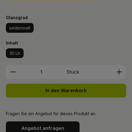
auswählen
Glanzgrad
seidenmatt
auswählen
Inhalt
30 Ltr
Produkt Anzahl: Gib den gewünschten We
Stück
In den Warenkorb
Fragen Sie ein Angebot für dieses Produkt an.
Angebot anfragen