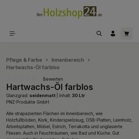
alt springen
Waren
Pflege & Farbe
Innenbereich
Hartwachs-Öl farblos
Bewerten
Hartwachs-Öl farblos
Durchschnittliche Bewertung von 0 von 5 Sternen
Glanzgrad:
seidenmatt
|
Inhalt:
30 Ltr
PNZ-Produkte GmbH
Alle strapazierten Flächen im Innenbereich, wie
Holzfußböden, Kork, Kinderspielzeug, OSB-Platten, Leimholz,
Arbeitsplatten, Möbel, Estrich, Terrakotta und unglasierte
Fliesen. Auch in Feuchträumen, wie Bad und Küche. Gut