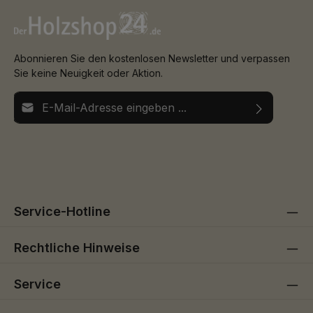
Abonnieren Sie den kostenlosen Newsletter und verpassen
Sie keine Neuigkeit oder Aktion.
E-Mail-Adresse*
Ich habe die
Datenschutzbestimmungen
zur Kenntnis
Die mit einem Stern (*) markierten Felder sind
genommen und die
AGB
gelesen und bin mit ihnen
Pflichtfelder.
einverstanden.
Service-Hotline
Rechtliche Hinweise
Service