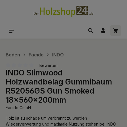
alt springen
Waren
Boden
Facido
INDO
Bewerten
INDO Slimwood
Durchschnittliche Bewertung von 0 von 5 Sternen
Holzwandbelag Gummibaum
R52056GS Gun Smoked
18x560x200mm
Facido GmbH
Holz ist zu schade um verbrannt zu werden -
Wiederverwertung und maximale Nutzung stehen bei INDO