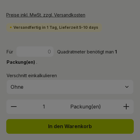
Preise inkl. MwSt. zzgl. Versandkosten
Versandfertig in 1 Tag, Lieferzeit 5-10 days
Für
Quadratmeter benötigt man
1
Packung(en)
.
Verschnitt einkalkulieren
Produkt Anzahl: Gib den gewünschten We
Packung(en)
In den Warenkorb