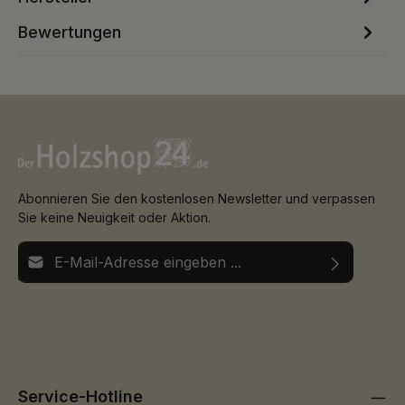
Bewertungen
Abonnieren Sie den kostenlosen Newsletter und verpassen
Sie keine Neuigkeit oder Aktion.
E-Mail-Adresse*
Ich habe die
Datenschutzbestimmungen
zur Kenntnis
Die mit einem Stern (*) markierten Felder sind
genommen und die
AGB
gelesen und bin mit ihnen
Pflichtfelder.
einverstanden.
Service-Hotline