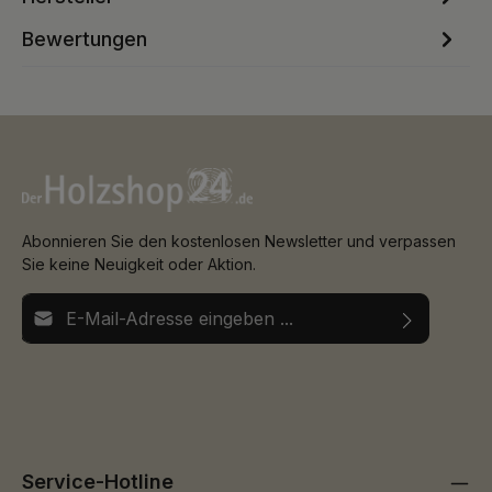
Bewertungen
Abonnieren Sie den kostenlosen Newsletter und verpassen
Sie keine Neuigkeit oder Aktion.
E-Mail-Adresse*
Ich habe die
Datenschutzbestimmungen
zur Kenntnis
Die mit einem Stern (*) markierten Felder sind
genommen und die
AGB
gelesen und bin mit ihnen
Pflichtfelder.
einverstanden.
Service-Hotline