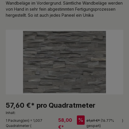
Wandbeläge im Vordergrund. Sämtliche Wandbeläge werden
von Hand in sehr fein abgestimmten Fertigungsprozessen
hergestellt. So ist auch jedes Paneel ein Unika
Bildergalerie überspringen
57,60 €* pro Quadratmeter
Inhalt:
%
58,00
1 Packung(en) = 1,007
69,69 €*
(16.77%
)
Quadratmeter (
gespart)
€*