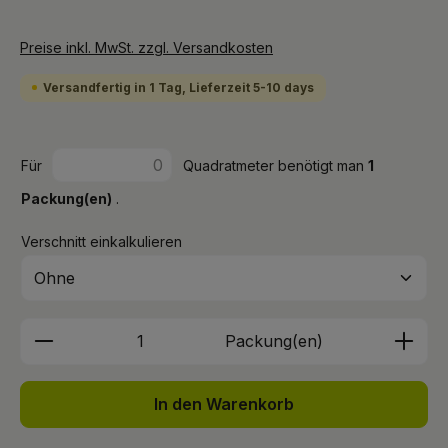
Preise inkl. MwSt. zzgl. Versandkosten
Versandfertig in 1 Tag, Lieferzeit 5-10 days
Für
Quadratmeter benötigt man
1
Packung(en)
.
Verschnitt einkalkulieren
Produkt Anzahl: Gib den gewünschten We
Packung(en)
In den Warenkorb