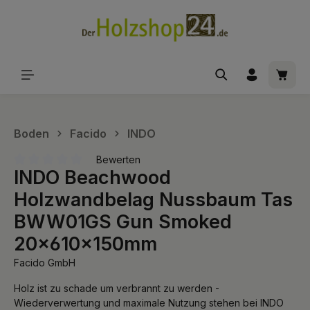
alt springen
Waren
Boden
Facido
INDO
Bewerten
INDO Beachwood
Durchschnittliche Bewertung von 0 von 5 Sternen
Holzwandbelag Nussbaum Tas
BWW01GS Gun Smoked
20x610x150mm
Facido GmbH
Holz ist zu schade um verbrannt zu werden -
Wiederverwertung und maximale Nutzung stehen bei INDO