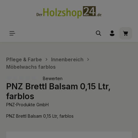
alt springen
Waren
Pflege & Farbe
Innenbereich
Möbelwachs farblos
Bewerten
PNZ Brettl Balsam 0,15 Ltr,
Durchschnittliche Bewertung von 0 von 5 Sternen
farblos
PNZ-Produkte GmbH
PNZ Brettl Balsam 0,15 Ltr, farblos
Bildergalerie überspringen