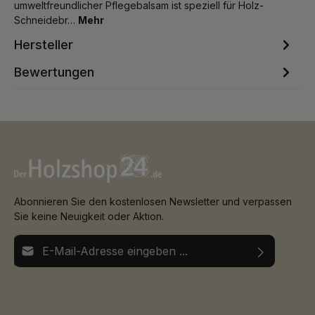
umweltfreundlicher Pflegebalsam ist speziell für Holz-
Schneidebr…
Mehr
Hersteller
Bewertungen
Abonnieren Sie den kostenlosen Newsletter und verpassen
Sie keine Neuigkeit oder Aktion.
E-Mail-Adresse*
Ich habe die
Datenschutzbestimmungen
zur Kenntnis
Die mit einem Stern (*) markierten Felder sind
genommen und die
AGB
gelesen und bin mit ihnen
Pflichtfelder.
einverstanden.