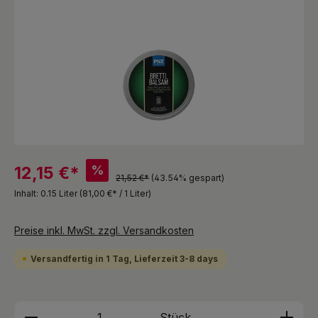
%
12,15 €*
21,52 €*
(43.54% gespart)
Inhalt:
0.15 Liter
(81,00 €* / 1 Liter)
Preise inkl. MwSt. zzgl. Versandkosten
Versandfertig in 1 Tag, Lieferzeit 3-8 days
Produkt Anzahl: Gib den gewünschten We
Stück