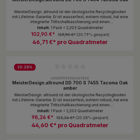
MeisterDesign. allround ist der ökologische Recyclingboden
mit Lifetime-Garantie. Er ist wasserfest, extrem robust, hat eine
integrierte Trittschallkaschierung und einen
renovierungsfreundlichen Aufbau von lediglich 5,5 mm und ist
Inhalt:
1 Pack = 2,203 Quadratmeter
damit ein echtes Rundum-Talent. Und der absolute
102,90 €*
129,90 €*
(20.79% gespart)
Nachhaltigkeits-Champion: In der innovativen Spezialplatte
46,71 €* pro Quadratmeter
stecken neben mineralischen Bestandteilen mehr als zwei
Drittel Recycling-Kunststoff. Produktaufbau Mehrschichtige P-
Tec-Strong-Oberfläche mit elastischer PP-Spezialfolie und
ultramatter Excimer-Lackierung (PVC-frei) Dekorschicht
Grundschicht RMC-Spezialplatte – auf Basis natürlicher
Bestandteile mit PostConsumer-Recycling im Polymeranteil
20.28
%
Integrierter Schallschutz 1 mm XPO-Schaum
Durchschnittliche Bewertung von 0 von 5 Sternen
400009129024407455
MeisterDesign.allround DD 700 S 7455 Tacoma Oak
amber
MeisterDesign. allround ist der ökologische Recyclingboden
mit Lifetime-Garantie. Er ist wasserfest, extrem robust, hat eine
integrierte Trittschallkaschierung und einen
renovierungsfreundlichen Aufbau von lediglich 5,5 mm und ist
Inhalt:
1 Pack = 2,203 Quadratmeter
damit ein echtes Rundum-Talent. Und der absolute
98,26 €*
123,26 €*
(20.28% gespart)
Nachhaltigkeits-Champion: In der innovativen Spezialplatte
44,60 €* pro Quadratmeter
stecken neben mineralischen Bestandteilen mehr als zwei
Drittel Recycling-Kunststoff. Produktaufbau Mehrschichtige P-
Tec-Strong-Oberfläche mit elastischer PP-Spezialfolie und
ultramatter Excimer-Lackierung (PVC-frei) Dekorschicht