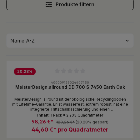
Produkte filtern
20.28
%
Durchschnittliche Bewertung von 0 von 5 Sternen
400009129024407450
MeisterDesign.allround DD 700 S 7450 Earth Oak
MeisterDesign. allround ist der ökologische Recyclingboden
mit Lifetime-Garantie. Er ist wasserfest, extrem robust, hat eine
integrierte Trittschallkaschierung und einen
renovierungsfreundlichen Aufbau von lediglich 5,5 mm und ist
Inhalt:
1 Pack = 2,203 Quadratmeter
damit ein echtes Rundum-Talent. Und der absolute
98,26 €*
123,26 €*
(20.28% gespart)
Nachhaltigkeits-Champion: In der innovativen Spezialplatte
44,60 €* pro Quadratmeter
stecken neben mineralischen Bestandteilen mehr als zwei
Drittel Recycling-Kunststoff. Produktaufbau Mehrschichtige P-
Tec-Strong-Oberfläche mit elastischer PP-Spezialfolie und