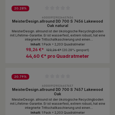
Grundschicht RMC-Spezialplatte – auf Basis natürlicher
Bestandteile mit PostConsumer-Recycling im Polymeranteil
20.28
%
Integrierter Schallschutz 1 mm XPO-Schaum
Durchschnittliche Bewertung von 0 von 5 Sternen
400009129024407456
MeisterDesign.allround DD 700 S 7456 Lakewood
Oak natural
MeisterDesign. allround ist der ökologische Recyclingboden
mit Lifetime-Garantie. Er ist wasserfest, extrem robust, hat eine
integrierte Trittschallkaschierung und einen
renovierungsfreundlichen Aufbau von lediglich 5,5 mm und ist
Inhalt:
1 Pack = 2,203 Quadratmeter
damit ein echtes Rundum-Talent. Und der absolute
98,26 €*
123,26 €*
(20.28% gespart)
Nachhaltigkeits-Champion: In der innovativen Spezialplatte
44,60 €* pro Quadratmeter
stecken neben mineralischen Bestandteilen mehr als zwei
Drittel Recycling-Kunststoff. Produktaufbau Mehrschichtige P-
Tec-Strong-Oberfläche mit elastischer PP-Spezialfolie und
ultramatter Excimer-Lackierung (PVC-frei) Dekorschicht
Grundschicht RMC-Spezialplatte – auf Basis natürlicher
Bestandteile mit PostConsumer-Recycling im Polymeranteil
20.79
%
Integrierter Schallschutz 1 mm XPO-Schaum
Durchschnittliche Bewertung von 0 von 5 Sternen
400009129024407457
MeisterDesign.allround DD 700 S 7457 Lakewood
Oak
MeisterDesign. allround ist der ökologische Recyclingboden
mit Lifetime-Garantie. Er ist wasserfest, extrem robust, hat eine
integrierte Trittschallkaschierung und einen
renovierungsfreundlichen Aufbau von lediglich 5,5 mm und ist
Inhalt:
1 Pack = 2,203 Quadratmeter