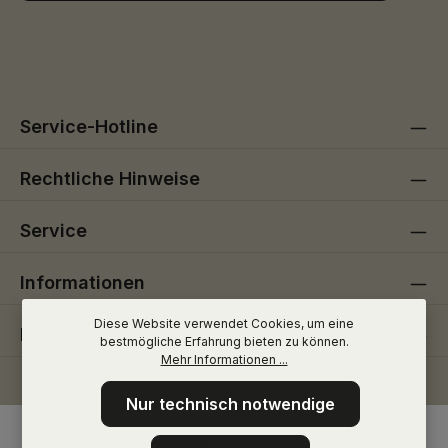
Ich habe die
Datenschutzbestimmungen
zur Kenntnis
Die mit einem Stern (*) markierten Felder sind
genommen und die
AGB
gelesen und bin mit ihnen
Pflichtfelder.
einverstanden.
Service-Hotline
Rechtliche Hinweise
Service
Informationen
Diese Website verwendet Cookies, um eine
Folge uns
bestmögliche Erfahrung bieten zu können.
Mehr Informationen ...
Nur technisch notwendige