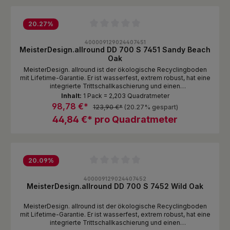
ultramatter Excimer-Lackierung (PVC-frei) Dekorschicht
Grundschicht RMC-Spezialplatte – auf Basis natürlicher
Bestandteile mit PostConsumer-Recycling im Polymeranteil
20.27
%
Integrierter Schallschutz 1 mm XPO-Schaum
Durchschnittliche Bewertung von 0 von 5 Sternen
400009129024407451
MeisterDesign.allround DD 700 S 7451 Sandy Beach
Oak
MeisterDesign. allround ist der ökologische Recyclingboden
mit Lifetime-Garantie. Er ist wasserfest, extrem robust, hat eine
integrierte Trittschallkaschierung und einen
renovierungsfreundlichen Aufbau von lediglich 5,5 mm und ist
Inhalt:
1 Pack = 2,203 Quadratmeter
damit ein echtes Rundum-Talent. Und der absolute
98,78 €*
123,90 €*
(20.27% gespart)
Nachhaltigkeits-Champion: In der innovativen Spezialplatte
44,84 €* pro Quadratmeter
stecken neben mineralischen Bestandteilen mehr als zwei
Drittel Recycling-Kunststoff. Produktaufbau Mehrschichtige P-
Tec-Strong-Oberfläche mit elastischer PP-Spezialfolie und
ultramatter Excimer-Lackierung (PVC-frei) Dekorschicht
Grundschicht RMC-Spezialplatte – auf Basis natürlicher
Bestandteile mit PostConsumer-Recycling im Polymeranteil
20.09
%
Integrierter Schallschutz 1 mm XPO-Schaum
Durchschnittliche Bewertung von 0 von 5 Sternen
400009129024407452
MeisterDesign.allround DD 700 S 7452 Wild Oak
MeisterDesign. allround ist der ökologische Recyclingboden
mit Lifetime-Garantie. Er ist wasserfest, extrem robust, hat eine
integrierte Trittschallkaschierung und einen