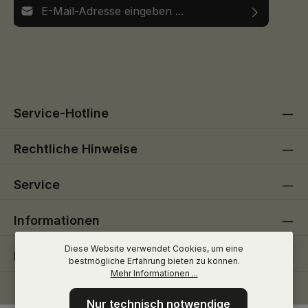
E-Mail-Adresse*
Ich habe die
Datenschutzbestimmungen
zur Kenntnis
Die mit einem Stern (*) markierten Felder sind
genommen und die
AGB
gelesen und bin mit ihnen
Pflichtfelder.
einverstanden.
Service-Hotline
Rechtliche Hinweise
Service
Informationen
Diese Website verwendet Cookies, um eine
Folge uns
bestmögliche Erfahrung bieten zu können.
Mehr Informationen ...
Nur technisch notwendige