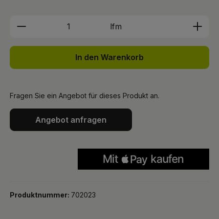
Produkt Anzahl: Gib den gewünschten We
lfm
In den Warenkorb
Fragen Sie ein Angebot für dieses Produkt an.
Angebot anfragen
Produktnummer:
702023