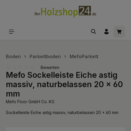
alt springen
Waren
Boden
Parkettboden
MefoParkett
Bewerten
Mefo Sockelleiste Eiche astig
Durchschnittliche Bewertung von 0 von 5 Sternen
massiv, naturbelassen 20 x 60
mm
Mefo Floor GmbH Co. KG
Sockelleiste Eiche astig massiv, naturbelassen 20 x 60 mm
Bildergalerie überspringen