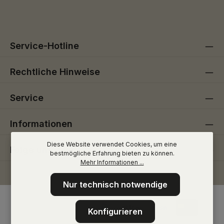
Die mit einem Stern (*) markierten Felder sind
genommen und die
AGB
gelesen und bin mit ihnen
Pflichtfelder.
einverstanden.
Service-Hotline
Rechtliche Hinweise
Service
Informationen
Diese Website verwendet Cookies, um eine
Folge uns
bestmögliche Erfahrung bieten zu können.
Mehr Informationen ...
Nur technisch notwendige
Konfigurieren