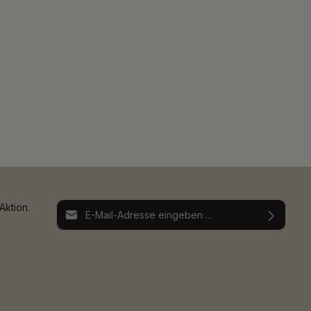
E-Mail-Adresse*
Aktion.
Ich habe die
Datenschutzbestimmungen
zur
Die mit einem Stern (*) markierten Felder sind
Kenntnis genommen und die
AGB
gelesen und
Pflichtfelder.
bin mit ihnen einverstanden.