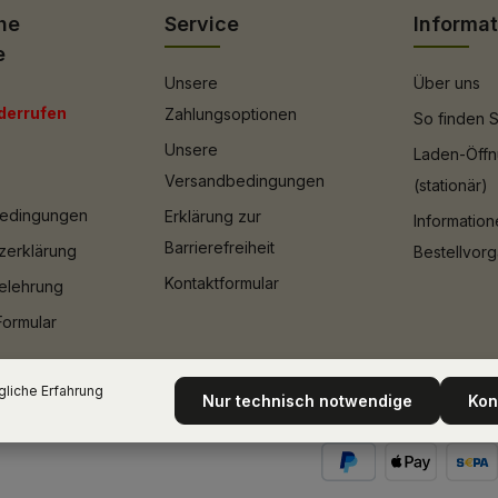
he
Service
Informa
e
Unsere
Über uns
derrufen
Zahlungsoptionen
So finden S
Unsere
Laden-Öffn
Versandbedingungen
(stationär)
bedingungen
Erklärung zur
Informatio
Barrierefreiheit
zerklärung
Bestellvor
Kontaktformular
elehrung
Formular
liche Erfahrung
Nur technisch notwendige
Kon