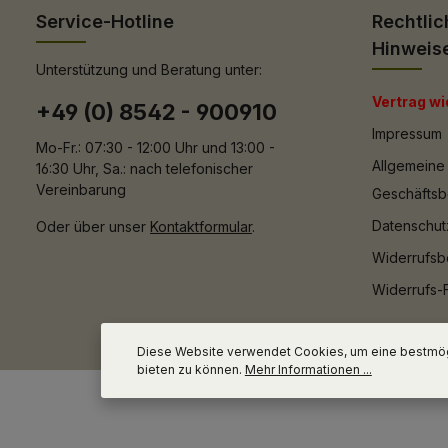
Service-Hotline
Rechtlic
Hinweis
Unterstützung und Beratung unter:
Vertrag wi
+49 (0) 8542 - 900910
Impressum
Mo-Fr.: 07:30 - 12:00 Uhr und 13:00 -
Allgemeine
16:30 Uhr, Sa.: nach telefonischer
Vereinbarung
Geschäfts
Datenschut
Oder über unser
Kontaktformular
.
Widerrufsb
Widerrufs-
Diese Website verwendet Cookies, um eine bestmög
bieten zu können.
Mehr Informationen ...