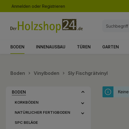
Anmelden
oder
Registrieren
springen
Zur Hauptnavigation springen
BODEN
INNENAUSBAU
TÜREN
GARTEN
Boden
Vinylboden
Sly Fischgrätvinyl
Keine
BODEN
KORKBÖDEN
NATÜRLICHER FERTIGBODEN
SPC BELÄGE