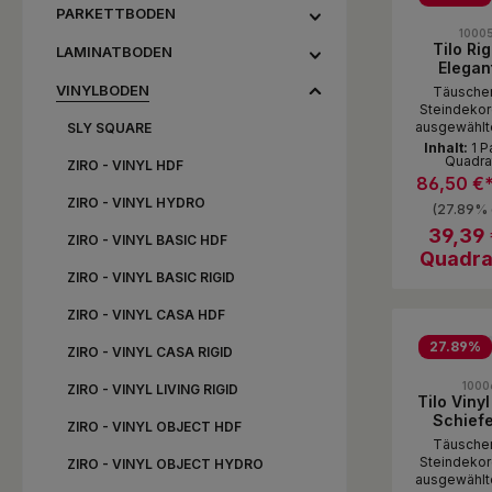
PARKETTBODEN
Durchschni
1000
Tilo Rig
LAMINATBODEN
Elegan
Concret
VINYLBODEN
Täusche
Steinopt
Steindekor
(4V) san
ausgewählt
SLY SQUARE
PLUS l
von hell 
Inhalt:
1 P
Quadra
überzeugt d
ZIRO - VINYL HDF
mit seiner 
86,50 €
Außergewöh
ZIRO - VINYL HYDRO
(27.89% 
und be
strapazierfä
39,39 
ZIRO - VINYL BASIC HDF
in jeder Wo
Quadra
eine gut
ZIRO - VINYL BASIC RIGID
Oberfläche
lackiert 
Produ
ZIRO - VINYL CASA HDF
TiloFIX g
Pac
schwi
27.89
%
ZIRO - VINYL CASA RIGID
Verle
Durchschni
Fussbode
1000
ZIRO - VINYL LIVING RIGID
geei
Tilo Viny
Trittscha
Schiefe
integ
ZIRO - VINYL OBJECT HDF
Steinopt
Täusche
(4V) wav
Steindekor
ZIRO - VINYL OBJECT HYDRO
PLUS l
ausgewählt