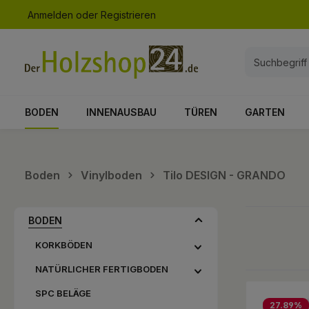
Anmelden
oder
Registrieren
springen
Zur Hauptnavigation springen
BODEN
INNENAUSBAU
TÜREN
GARTEN
Boden
Vinylboden
Tilo DESIGN - GRANDO
BODEN
KORKBÖDEN
NATÜRLICHER FERTIGBODEN
SPC BELÄGE
27.89
%