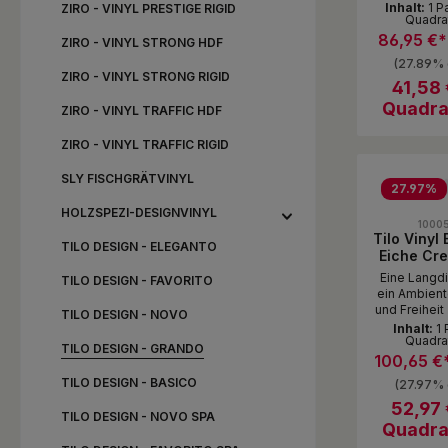
von hell 
Inhalt:
1 P
ZIRO - VINYL PRESTIGE RIGID
Quadra
überzeugt d
mit seiner 
86,95 €
ZIRO - VINYL STRONG HDF
Außergewöh
(27.89% 
und be
ZIRO - VINYL STRONG RIGID
strapazierfä
41,58 
in jeder Wo
Quadra
ZIRO - VINYL TRAFFIC HDF
eine gut
Oberfläche
ZIRO - VINYL TRAFFIC RIGID
lackiert 
Produ
Tilosimple
Pac
SLY FISCHGRÄTVINYL
(4V) sch
27.97
%
Verle
Durchschni
HOLZSPEZI-DESIGNVINYL
Fussbode
1000
geei
Tilo Vinyl 
Trittscha
TILO DESIGN - ELEGANTO
Eiche Cre
integ
Stab Ho
Eine Langdi
TILO DESIGN - FAVORITO
gefast (
ein Ambient
PLUS l
und Freiheit 
TILO DESIGN - NOVO
sof
tilo nic
Inhalt:
1 
Quadra
Parket
TILO DESIGN - GRANDO
vorbehalten
100,65 €
Trend. 
TILO DESIGN - BASICO
(27.97% 
ausgewählt
von hell 
52,97 
TILO DESIGN - NOVO SPA
überzeugt d
Quadra
mit seiner 