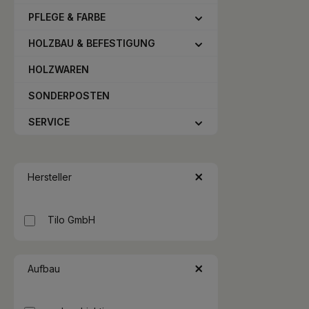
(4V) sch
Verle
PFLEGE & FARBE
Fussbode
geei
HOLZBAU & BEFESTIGUNG
Trittscha
integ
HOLZWAREN
SONDERPOSTEN
SERVICE
Hersteller
Tilo GmbH
Aufbau