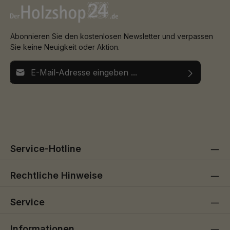
Abonnieren Sie den kostenlosen Newsletter und verpassen
Sie keine Neuigkeit oder Aktion.
E-Mail-Adresse*
Ich habe die
Datenschutzbestimmungen
zur Kenntnis
Die mit einem Stern (*) markierten Felder sind
genommen und die
AGB
gelesen und bin mit ihnen
Pflichtfelder.
einverstanden.
Service-Hotline
Rechtliche Hinweise
Service
Informationen