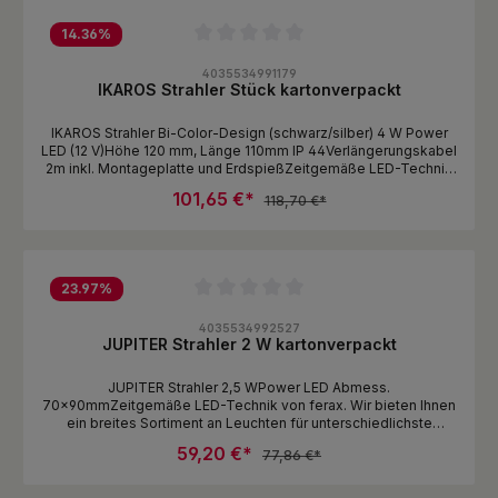
14.36
%
Durchschnittliche Bewertung von 0 von 5 Sternen
4035534991179
IKAROS Strahler Stück kartonverpackt
IKAROS Strahler Bi-Color-Design (schwarz/silber) 4 W Power
LED (12 V)Höhe 120 mm, Länge 110mm IP 44Verlängerungskabel
2m inkl. Montageplatte und ErdspießZeitgemäße LED-Technik
von ferax. Wir bieten Ihnen ein breites Sortiment an Leuchten
101,65 €*
118,70 €*
für unterschiedlichste Einsatzzwecke, für technisches Zubehör
ist auch gesorgt, damit Sie lange Freude haben an Ihren
Leuchten.
23.97
%
Durchschnittliche Bewertung von 0 von 5 Sternen
4035534992527
JUPITER Strahler 2 W kartonverpackt
JUPITER Strahler 2,5 WPower LED Abmess.
70x90mmZeitgemäße LED-Technik von ferax. Wir bieten Ihnen
ein breites Sortiment an Leuchten für unterschiedlichste
Einsatzzwecke, für technisches Zubehör ist auch gesorgt,
59,20 €*
77,86 €*
damit Sie lange Freude haben an Ihren Leuchten.