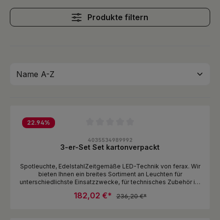
Produkte filtern
22.94
%
Durchschnittliche Bewertung von 0 von 5 Sternen
4035534989992
3-er-Set Set kartonverpackt
Spotleuchte, EdelstahlZeitgemäße LED-Technik von ferax. Wir
bieten Ihnen ein breites Sortiment an Leuchten für
unterschiedlichste Einsatzzwecke, für technisches Zubehör ist
auch gesorgt, damit Sie lange Freude haben an Ihren Leuchten.
182,02 €*
236,20 €*