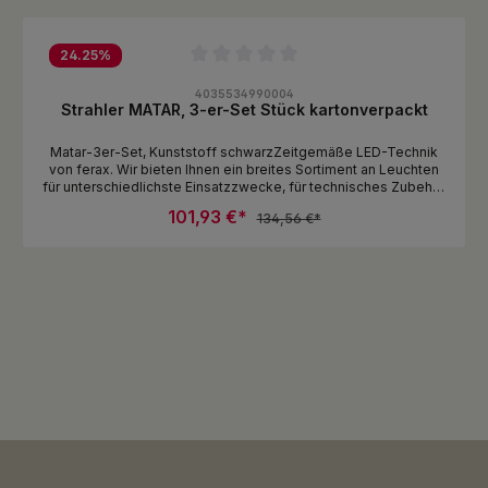
24.25
%
Durchschnittliche Bewertung von 0 von 5 Sternen
4035534990004
Strahler MATAR, 3-er-Set Stück kartonverpackt
Matar-3er-Set, Kunststoff schwarzZeitgemäße LED-Technik
von ferax. Wir bieten Ihnen ein breites Sortiment an Leuchten
für unterschiedlichste Einsatzzwecke, für technisches Zubehör
ist auch gesorgt, damit Sie lange Freude haben an Ihren
101,93 €*
134,56 €*
Leuchten.