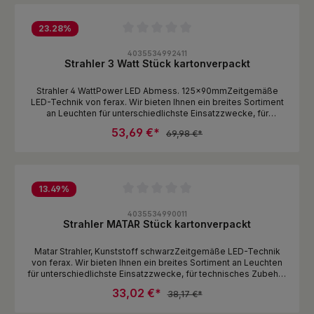
23.28
%
Durchschnittliche Bewertung von 0 von 5 Sternen
4035534992411
Strahler 3 Watt Stück kartonverpackt
Strahler 4 WattPower LED Abmess. 125x90mmZeitgemäße
LED-Technik von ferax. Wir bieten Ihnen ein breites Sortiment
an Leuchten für unterschiedlichste Einsatzzwecke, für
technisches Zubehör ist auch gesorgt, damit Sie lange Freude
53,69 €*
69,98 €*
haben an Ihren Leuchten.
13.49
%
Durchschnittliche Bewertung von 0 von 5 Sternen
4035534990011
Strahler MATAR Stück kartonverpackt
Matar Strahler, Kunststoff schwarzZeitgemäße LED-Technik
von ferax. Wir bieten Ihnen ein breites Sortiment an Leuchten
für unterschiedlichste Einsatzzwecke, für technisches Zubehör
ist auch gesorgt, damit Sie lange Freude haben an Ihren
33,02 €*
38,17 €*
Leuchten.