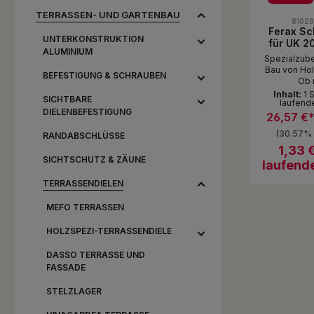
Durchschni
TERRASSEN- UND GARTENBAU
8102
Ferax Sc
UNTERKONSTRUKTION
für UK 2
ALUMINIUM
80 mm, 
Spezialzube
schützt d
Bau von Hol
BEFESTIGUNG & SCHRAUBEN
Re
Ob 
höhenver
Inhalt:
1 
SICHTBARE
laufend
Stelzlage
DIELENBEFESTIGUNG
Unterbau od
26,57 €
Alu-Schiene
(30.57% 
RANDABSCHLÜSSE
oder selbs
Version. Abs
1,33 
SICHTSCHUTZ & ZÄUNE
Gummigranu
laufend
für einen k
Holzs
TERRASSENDIELEN
Befestigung
Produ
sichtb
MEFO TERRASSEN
Stü
unsic
Dielenbefe
HOLZSPEZI-TERRASSENDIELE
Alles in Alle
und Zubeh
DASSO TERRASSE UND
profess
FASSADE
Terras
STELZLAGER