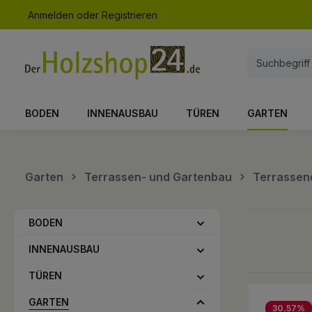
Anmelden
oder
Registrieren
springen
Zur Hauptnavigation springen
BODEN
INNENAUSBAU
TÜREN
GARTEN
Garten
Terrassen- und Gartenbau
Terrassen
BODEN
INNENAUSBAU
TÜREN
GARTEN
30.57
%