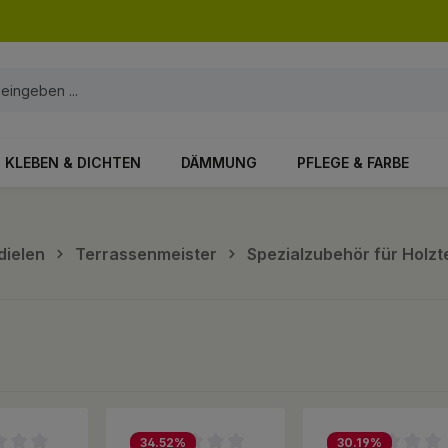
KLEBEN & DICHTEN
DÄMMUNG
PFLEGE & FARBE
dielen
Terrassenmeister
Spezialzubehör für Holzt
34.52
%
30.19
%