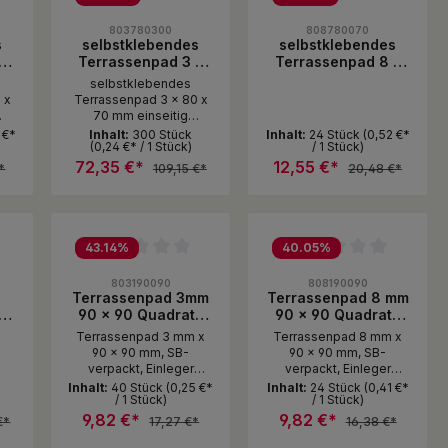
n
Bewertung von 0 von 5 Sternen
Durchschnittliche Bewertung von 0 von 5 Sternen
Durchschnittliche Bewertun
803780300
808780070
s
selbstklebendes
selbstklebendes
x
Terrassenpad 3 x
Terrassenpad 8 x
80 x 70 mm
80 x 70 mm , 24
selbstklebendes
einseitig
Quadrate/Packung
 x
Terrassenpad 3 x 80 x
selbstklebend,
70 mm einseitig
Großpack
selbstklebend
 €*
Inhalt:
300 Stück
Inhalt:
24 Stück
(0,52 €*
(0,24 €* / 1 Stück)
/ 1 Stück)
72,35 €*
12,55 €*
*
109,15 €*
20,48 €*
in oder benutze die Schaltflächen, um 
wünschten Wert ein oder benutze die S
nzahl: Gib den gewünschten Wert ein od
Produkt Anzahl: Gib den gewüns
Produkt Anzahl
Pack
Pack
43.14
%
40.05
%
n
Bewertung von 0 von 5 Sternen
Durchschnittliche Bewertung von 0 von 5 Sternen
Durchschnittliche Bewertun
803190090
808190090
Terrassenpad 3mm
Terrassenpad 8 mm
ng
90 x 90 Quadrate
90 x 90 Quadrate
0
mit 3 mm, Format: 90
mit 8 mm, Format:
Terrassenpad 3 mm x
Terrassenpad 8 mm x
x
x 90mm, 40 Stück
90 x 90mm, 24
90 x 90 mm, SB-
90 x 90 mm, SB-
k)
Stück
verpackt, Einleger
verpackt, Einleger
neutral Granulat-Pads
neutral Granulat-Pads
Inhalt:
40 Stück
(0,25 €*
Inhalt:
24 Stück
(0,41 €*
/ 1 Stück)
/ 1 Stück)
sind unterlagen für
sind unterlagen für
.
Lagerhölzer oder
Lagerhölzer oder
9,82 €*
9,82 €*
€*
17,27 €*
16,38 €*
Aluminium-
Aluminium-