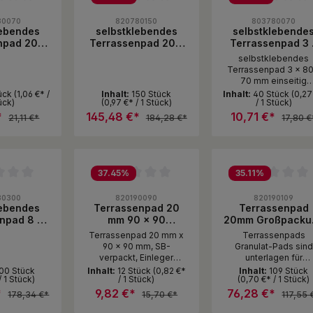
ttliche Bewertung von 0 von 5 Sternen
Durchschnittliche Bewertung von 0 von 5 Sterne
Durchschnittliche 
80070
820780150
803780070
lebendes
selbstklebendes
selbstklebende
npad 20 x
Terrassenpad 20 x
Terrassenpad 3 
 mm , 12
80 x 70 mm ,
80 x 70 mm
selbstklebendes
/Packung
Großpack
einseitig
Terrassenpad 3 x 80
selbstklebend
70 mm einseitig
selbstklebend
tück
(1,06 €* /
Inhalt:
150 Stück
Inhalt:
40 Stück
(0,27
ück)
(0,97 €* / 1 Stück)
/ 1 Stück)
*
145,48 €*
10,71 €*
21,11 €*
184,28 €*
17,80 €
kt Anzahl: Gib den gewünschten Wert e
Produkt Anzahl: Gib den ge
Produkt A
k
Pack
Pack
37.45
%
35.11
%
ttliche Bewertung von 0 von 5 Sternen
Durchschnittliche Bewertung von 0 von 5 Sterne
Durchschnittliche 
80300
820190090
820190109
lebendes
Terrassenpad 20
Terrassenpad
npad 8 x
mm 90 x 90
20mm Großpacku
0 mm ,
Quadrate mit 20
Quadrate mit 2
Terrassenpad 20 mm x
Terrassenpads
pack
mm, Format: 90 x
mm, Format: 90 
90 x 90 mm, SB-
Granulat-Pads sind
90mm, 12 Stück
90mm, (109 Stüc
verpackt, Einleger
unterlagen für
neutral Granulat-Pads
Lagerhölzer oder
00 Stück
Inhalt:
12 Stück
(0,82 €*
Inhalt:
109 Stück
/ 1 Stück)
/ 1 Stück)
(0,70 €* / 1 Stück)
sind unterlagen für
Aluminium-
Lagerhölzer oder
Unterkonstruktionen
*
9,82 €*
76,28 €*
178,34 €*
15,70 €*
117,55 
Aluminium-
Das Material der