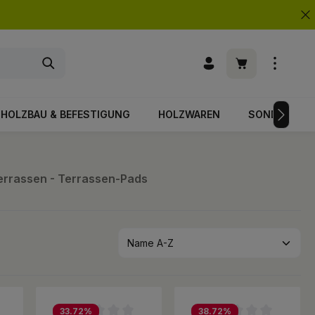
Warenkorb enth
HOLZBAU & BEFESTIGUNG
HOLZWAREN
SONDERPOS
terrassen - Terrassen-Pads
33.72
%
38.72
%