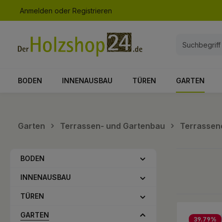
Anmelden
oder
Registrieren
springen
Zur Hauptnavigation springen
BODEN
INNENAUSBAU
TÜREN
GARTEN
Garten
Terrassen- und Gartenbau
Terrassen
BODEN
INNENAUSBAU
TÜREN
GARTEN
39.79
%