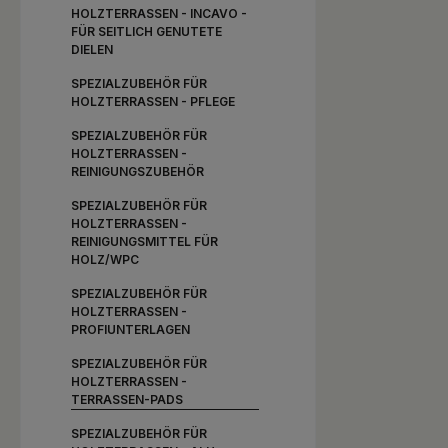
HOLZTERRASSEN - INCAVO -
erfolgen k
könnte geg
FÜR SEITLICH GENUTETE
schon unter
DIELEN
unseres Unk
(zwischen d
SPEZIALZUBEHÖR FÜR
PVC-Schwei
HOLZTERRASSEN - PFLEGE
Dämmung)
Verwendun
SPEZIALZUBEHÖR FÜR
aluminiumk
HOLZTERRASSEN -
Profi-Un
REINIGUNGSZUBEHÖR
SPEZIALZUBEHÖR FÜR
HOLZTERRASSEN -
REINIGUNGSMITTEL FÜR
HOLZ/WPC
SPEZIALZUBEHÖR FÜR
HOLZTERRASSEN -
PROFIUNTERLAGEN
SPEZIALZUBEHÖR FÜR
HOLZTERRASSEN -
TERRASSEN-PADS
SPEZIALZUBEHÖR FÜR