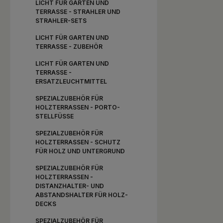
LICHT FÜR GARTEN UND
aus Farbe 
TERRASSE - STRAHLER UND
farbiger D
STRAHLER-SETS
Verlegehinw
Verlegung
LICHT FÜR GARTEN UND
Schweißbahn
TERRASSE - ZUBEHÖR
Verleg
Terrasse
PUR-geb
LICHT FÜR GARTEN UND
Gummigranu
TERRASSE -
auf 
ERSATZLEUCHTMITTEL
Schweißbah
Dämmungen
SPEZIALZUBEHÖR FÜR
material
HOLZTERRASSEN - PORTO-
Wechsel
STELLFÜSSE
kommen
kontaktieren
SPEZIALZUBEHÖR FÜR
einer Ver
HOLZTERRASSEN - SCHUTZ
PVC-Schw
bzw. Däm
FÜR HOLZ UND UNTERGRUND
Herstelle
Schweißb
SPEZIALZUBEHÖR FÜR
Dämmung, 
HOLZTERRASSEN -
Verbindung 
DISTANZHALTER- UND
Granulat-Pa
ABSTANDSHALTER FÜR HOLZ-
gebun
DECKS
Gummigra
Gummifas
SPEZIALZUBEHÖR FÜR
Weichmache