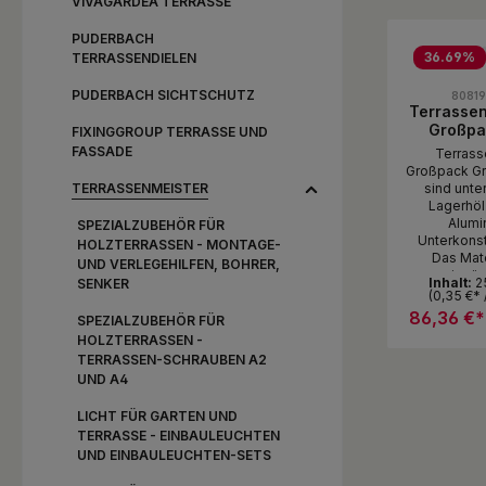
VIVAGARDEA TERRASSE
Produ
PUDERBACH
Pac
36.69
%
TERRASSENDIELEN
Durchschni
PUDERBACH SICHTSCHUTZ
8081
Terrasse
Großpa
FIXINGGROUP TERRASSE UND
Quadrate 
FASSADE
Terras
Format: 9
Großpack Granulat-Pads
250 
TERRASSENMEISTER
sind unte
Lagerhöl
Alumi
SPEZIALZUBEHÖR FÜR
Unterkonst
HOLZTERRASSEN - MONTAGE-
Das Mate
UND VERLEGEHILFEN, BOHRER,
preisgün
Inhalt:
2
SENKER
Terrassenpa
(0,35 €* 
gröber , ent
86,36 €
SPEZIALZUBEHÖR FÜR
Bindemittel
HOLZTERRASSEN -
gerin
TERRASSEN-SCHRAUBEN A2
Volumenge
Produ
UND A4
Vorteile: keine scharfen
Pac
Kan
dampsdiffu
LICHT FÜR GARTEN UND
Tritscha
TERRASSE - EINBAULEUCHTEN
formbe
UND EINBAULEUCHTEN-SETS
unverrottba
gleicht Un