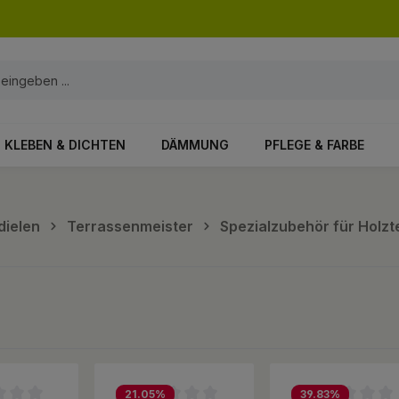
KLEBEN & DICHTEN
DÄMMUNG
PFLEGE & FARBE
dielen
Terrassenmeister
Spezialzubehör für Holz
21.05
%
39.83
%