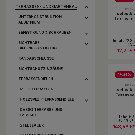
Durchschni
TERRASSEN- UND GARTENBAU
8207
selbstk
UNTERKONSTRUKTION
Terrasse
ALUMINIUM
80 x 70
Quadrate
BEFESTIGUNG & SCHRAUBEN
Inhalt:
12 S
SICHTBARE
1 St
DIELENBEFESTIGUNG
12,71 €
RANDABSCHLÜSSE
Produ
SICHTSCHUTZ & ZÄUNE
Pac
19.49
%
TERRASSENDIELEN
Durchschni
8087
MEFO TERRASSEN
selbstk
Terrasse
HOLZSPEZI-TERRASSENDIELE
80 x 7
Groß
DASSO TERRASSE UND
FASSADE
Inhalt:
3
(0,48 €* 
STELZLAGER
143,59 €