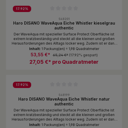
17.92
%
Durchschnittliche Bewertung von 0 von 5 Sternen
548201
Haro DISANO WaveAqua Eiche Whistler kieselgrau
authentic
Der WaveAqua mit spezieller Surface Protect Oberfläche ist
extrem kratzbeständig und steckt all die kleinen und großen
Herausforderungen des Alltags locker weg. Zudem ist er dank
Nässeschutz unempfindlich gegen Spritzer und Pfützen. Das
Inhalt:
1 Packung(en) = 1,98 Quadratmeter
ist echte DISANO Qualität zum attraktiven Preis!
53,55 €*
65,24 €*
(17.92% gespart)
27,05 €* pro Quadratmeter
17.92
%
Durchschnittliche Bewertung von 0 von 5 Sternen
548199
Haro DISANO WaveAqua Eiche Whistler natur
authentic
Der WaveAqua mit spezieller Surface Protect Oberfläche ist
extrem kratzbeständig und steckt all die kleinen und großen
Herausforderungen des Alltags locker weg. Zudem ist er dank
Nässeschutz unempfindlich gegen Spritzer und Pfützen. Das
Inhalt:
1 Packung(en) = 1,98 Quadratmeter