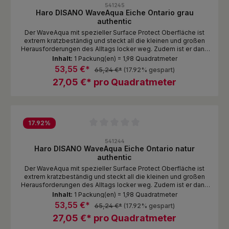
541245
Haro DISANO WaveAqua Eiche Ontario grau
authentic
Der WaveAqua mit spezieller Surface Protect Oberfläche ist
extrem kratzbeständig und steckt all die kleinen und großen
Herausforderungen des Alltags locker weg. Zudem ist er dank
Nässeschutz unempfindlich gegen Spritzer und Pfützen. Das
Inhalt:
1 Packung(en) = 1,98 Quadratmeter
ist echte DISANO Qualität zum attraktiven Preis!
53,55 €*
65,24 €*
(17.92% gespart)
27,05 €* pro Quadratmeter
17.92
%
Durchschnittliche Bewertung von 0 von 5 Sternen
541244
Haro DISANO WaveAqua Eiche Ontario natur
authentic
Der WaveAqua mit spezieller Surface Protect Oberfläche ist
extrem kratzbeständig und steckt all die kleinen und großen
Herausforderungen des Alltags locker weg. Zudem ist er dank
Nässeschutz unempfindlich gegen Spritzer und Pfützen. Das
Inhalt:
1 Packung(en) = 1,98 Quadratmeter
ist echte DISANO Qualität zum attraktiven Preis!
53,55 €*
65,24 €*
(17.92% gespart)
27,05 €* pro Quadratmeter