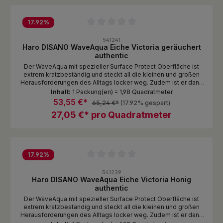
17.92
%
Durchschnittliche Bewertung von 0 von 5 Sternen
541241
Haro DISANO WaveAqua Eiche Victoria geräuchert
authentic
Der WaveAqua mit spezieller Surface Protect Oberfläche ist
extrem kratzbeständig und steckt all die kleinen und großen
Herausforderungen des Alltags locker weg. Zudem ist er dank
Nässeschutz unempfindlich gegen Spritzer und Pfützen. Das
Inhalt:
1 Packung(en) = 1,98 Quadratmeter
ist echte DISANO Qualität zum attraktiven Preis!
53,55 €*
65,24 €*
(17.92% gespart)
27,05 €* pro Quadratmeter
17.92
%
Durchschnittliche Bewertung von 0 von 5 Sternen
541239
Haro DISANO WaveAqua Eiche Victoria Honig
authentic
Der WaveAqua mit spezieller Surface Protect Oberfläche ist
extrem kratzbeständig und steckt all die kleinen und großen
Herausforderungen des Alltags locker weg. Zudem ist er dank
Nässeschutz unempfindlich gegen Spritzer und Pfützen. Das