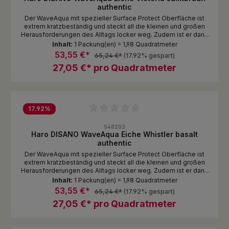
authentic
Der WaveAqua mit spezieller Surface Protect Oberfläche ist
extrem kratzbeständig und steckt all die kleinen und großen
Herausforderungen des Alltags locker weg. Zudem ist er dank
Nässeschutz unempfindlich gegen Spritzer und Pfützen. Das
Inhalt:
1 Packung(en) = 1,98 Quadratmeter
ist echte DISANO Qualität zum attraktiven Preis!
53,55 €*
65,24 €*
(17.92% gespart)
27,05 €* pro Quadratmeter
17.92
%
Durchschnittliche Bewertung von 0 von 5 Sternen
548203
Haro DISANO WaveAqua Eiche Whistler basalt
authentic
Der WaveAqua mit spezieller Surface Protect Oberfläche ist
extrem kratzbeständig und steckt all die kleinen und großen
Herausforderungen des Alltags locker weg. Zudem ist er dank
Nässeschutz unempfindlich gegen Spritzer und Pfützen. Das
Inhalt:
1 Packung(en) = 1,98 Quadratmeter
ist echte DISANO Qualität zum attraktiven Preis!
53,55 €*
65,24 €*
(17.92% gespart)
27,05 €* pro Quadratmeter