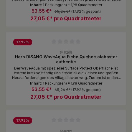
Nässeschutz unempfindlich gegen Spritzer und Pfützen. Das
Inhalt:
1 Packung(en) = 1,98 Quadratmeter
ist echte DISANO Qualität zum attraktiven Preis!
53,55 €*
65,24 €*
(17.92% gespart)
27,05 €* pro Quadratmeter
17.92
%
Durchschnittliche Bewertung von 0 von 5 Sternen
548205
Haro DISANO WaveAqua Eiche Quebec alabaster
authentic
Der WaveAqua mit spezieller Surface Protect Oberfläche ist
extrem kratzbeständig und steckt all die kleinen und großen
Herausforderungen des Alltags locker weg. Zudem ist er dank
Nässeschutz unempfindlich gegen Spritzer und Pfützen. Das
Inhalt:
1 Packung(en) = 1,98 Quadratmeter
ist echte DISANO Qualität zum attraktiven Preis!
53,55 €*
65,24 €*
(17.92% gespart)
27,05 €* pro Quadratmeter
17.92
%
Durchschnittliche Bewertung von 0 von 5 Sternen
548209