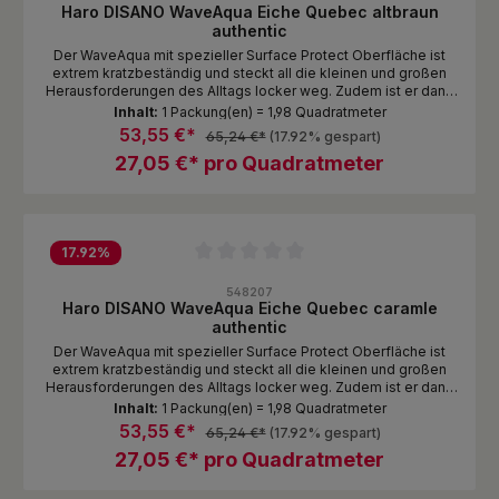
Haro DISANO WaveAqua Eiche Quebec altbraun
authentic
Der WaveAqua mit spezieller Surface Protect Oberfläche ist
extrem kratzbeständig und steckt all die kleinen und großen
Herausforderungen des Alltags locker weg. Zudem ist er dank
Nässeschutz unempfindlich gegen Spritzer und Pfützen. Das
Inhalt:
1 Packung(en) = 1,98 Quadratmeter
ist echte DISANO Qualität zum attraktiven Preis!
53,55 €*
65,24 €*
(17.92% gespart)
27,05 €* pro Quadratmeter
17.92
%
Durchschnittliche Bewertung von 0 von 5 Sternen
548207
Haro DISANO WaveAqua Eiche Quebec caramle
authentic
Der WaveAqua mit spezieller Surface Protect Oberfläche ist
extrem kratzbeständig und steckt all die kleinen und großen
Herausforderungen des Alltags locker weg. Zudem ist er dank
Nässeschutz unempfindlich gegen Spritzer und Pfützen. Das
Inhalt:
1 Packung(en) = 1,98 Quadratmeter
ist echte DISANO Qualität zum attraktiven Preis!
53,55 €*
65,24 €*
(17.92% gespart)
27,05 €* pro Quadratmeter