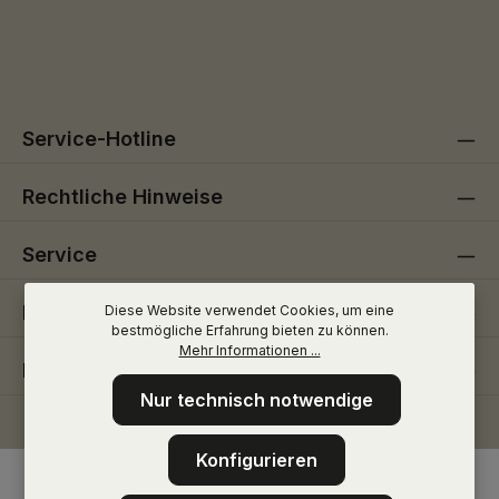
Ich habe die
Datenschutzbestimmungen
zur Kenntnis
Die mit einem Stern (*) markierten Felder sind
genommen und die
AGB
gelesen und bin mit ihnen
Pflichtfelder.
einverstanden.
Service-Hotline
Rechtliche Hinweise
Service
Informationen
Diese Website verwendet Cookies, um eine
bestmögliche Erfahrung bieten zu können.
Mehr Informationen ...
Folge uns
Nur technisch notwendige
Konfigurieren