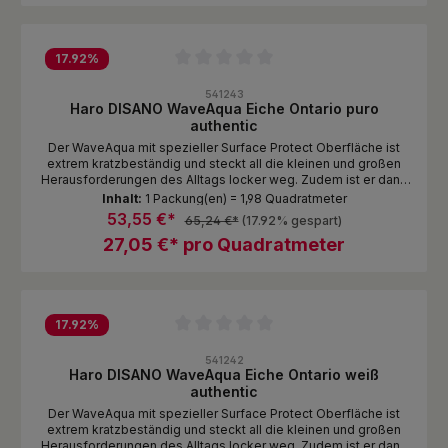
17.92
%
Durchschnittliche Bewertung von 0 von 5 Sternen
541243
Haro DISANO WaveAqua Eiche Ontario puro
authentic
Der WaveAqua mit spezieller Surface Protect Oberfläche ist
extrem kratzbeständig und steckt all die kleinen und großen
Herausforderungen des Alltags locker weg. Zudem ist er dank
Nässeschutz unempfindlich gegen Spritzer und Pfützen. Das
Inhalt:
1 Packung(en) = 1,98 Quadratmeter
ist echte DISANO Qualität zum attraktiven Preis!
53,55 €*
65,24 €*
(17.92% gespart)
27,05 €* pro Quadratmeter
17.92
%
Durchschnittliche Bewertung von 0 von 5 Sternen
541242
Haro DISANO WaveAqua Eiche Ontario weiß
authentic
Der WaveAqua mit spezieller Surface Protect Oberfläche ist
extrem kratzbeständig und steckt all die kleinen und großen
Herausforderungen des Alltags locker weg. Zudem ist er dank