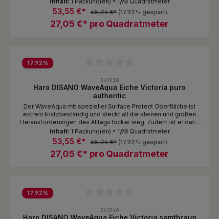
Inhalt:
1 Packung(en) = 1,98 Quadratmeter
ist echte DISANO Qualität zum attraktiven Preis!
53,55 €*
65,24 €*
(17.92% gespart)
27,05 €* pro Quadratmeter
17.92
%
Durchschnittliche Bewertung von 0 von 5 Sternen
541238
Haro DISANO WaveAqua Eiche Victoria puro
authentic
Der WaveAqua mit spezieller Surface Protect Oberfläche ist
extrem kratzbeständig und steckt all die kleinen und großen
Herausforderungen des Alltags locker weg. Zudem ist er dank
Nässeschutz unempfindlich gegen Spritzer und Pfützen. Das
Inhalt:
1 Packung(en) = 1,98 Quadratmeter
ist echte DISANO Qualität zum attraktiven Preis!
53,55 €*
65,24 €*
(17.92% gespart)
27,05 €* pro Quadratmeter
17.92
%
Durchschnittliche Bewertung von 0 von 5 Sternen
541240
Haro DISANO WaveAqua Eiche Victoria samtbraun