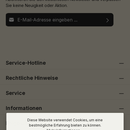
Sie keine Neuigkeit oder Aktion.
E-Mail-Adresse*
Ich habe die
Datenschutzbestimmungen
zur Kenntnis
Die mit einem Stern (*) markierten Felder sind
genommen und die
AGB
gelesen und bin mit ihnen
Pflichtfelder.
einverstanden.
Service-Hotline
Rechtliche Hinweise
Service
Informationen
Diese Website verwendet Cookies, um eine
Folge uns
bestmögliche Erfahrung bieten zu können.