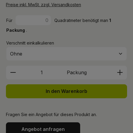
Preise inkl. MwSt. zzgl. Versandkosten
Für
Quadratmeter benötigt man
1
Packung
.
Verschnitt einkalkulieren
Produkt Anzahl: Gib den gewünschten We
Packung
In den Warenkorb
Fragen Sie ein Angebot für dieses Produkt an.
Angebot anfragen