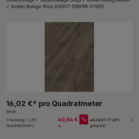
✓ Boden-Beläge Shop 600017-1288198-07005
Bildergalerie überspringen
16,02 €* pro Quadratmeter
Inhalt:
%
40,84 €
1 Packung = 2,55
49,73 €*
(17.88%
)
Quadratmeter (
gespart)
*