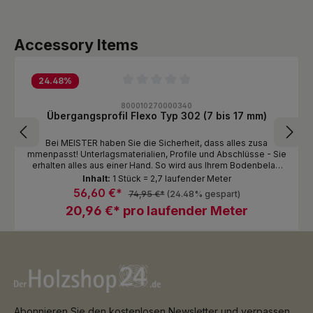
Produktgalerie überspringen
Accessory Items
24.48
%
Durchschnittliche Bewertung von 0 von 5 Sternen
800010270000340
Übergangsprofil Flexo Typ 302 (7 bis 17 mm)
Bei MEISTER haben Sie die Sicherheit, dass alles zusa
mmenpasst! Unterlagsmaterialien, Profile und Abschlüsse - Sie
erhalten alles aus einer Hand. So wird aus Ihrem Bodenbelag
eine ganzheitliche Einrichtungslösung, die zu Ihnen passt und
Inhalt:
1 Stück = 2,7 laufender Meter
vor allem lange und zuverlässig hält. Entdecken Sie unser
56,60 €*
74,95 €*
(24.48% gespart)
umfangreiches Zubehörsortiment.
20,96 €* pro laufender Meter
Abonnieren Sie den kostenlosen Newsletter und verpassen