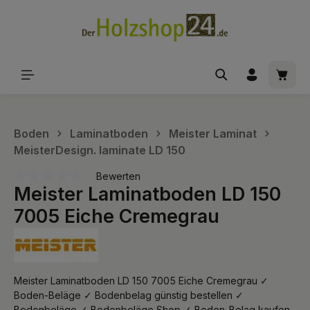
alt springen
Waren
Boden
Laminatboden
Meister Laminat
MeisterDesign. laminate LD 150
Bewerten
Meister Laminatboden LD 150
Durchschnittliche Bewertung von 0 von 5 Sternen
7005 Eiche Cremegrau
Meister Laminatboden LD 150 7005 Eiche Cremegrau ✓
Boden-Beläge ✓ Bodenbelag günstig bestellen ✓
Bodenbeläge ✓ Bodenbeläge Shop ✓ Boden-Belag kaufen