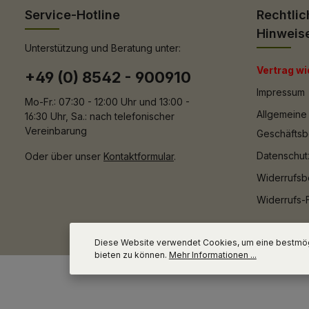
Service-Hotline
Rechtlic
Hinweis
Unterstützung und Beratung unter:
Vertrag wi
+49 (0) 8542 - 900910
Impressum
Mo-Fr.: 07:30 - 12:00 Uhr und 13:00 -
Allgemeine
16:30 Uhr, Sa.: nach telefonischer
Vereinbarung
Geschäfts
Datenschut
Oder über unser
Kontaktformular
.
Widerrufsb
Widerrufs-
Diese Website verwendet Cookies, um eine bestmög
bieten zu können.
Mehr Informationen ...