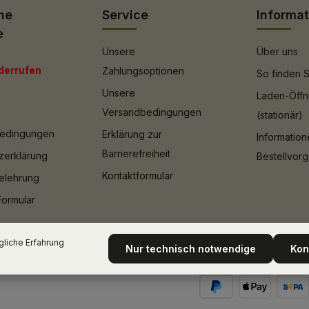
he
Service
Informa
e
Unsere
Über uns
derrufen
Zahlungsoptionen
So finden S
Unsere
Laden-Öffn
Versandbedingungen
(stationär)
bedingungen
Erklärung zur
Informatio
Barrierefreiheit
zerklärung
Bestellvor
Kontaktformular
elehrung
Formular
liche Erfahrung
Nur technisch notwendige
Kon