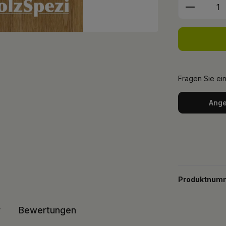
Produkt 
Fragen Sie ei
Ange
Produktnum
r
Bewertungen