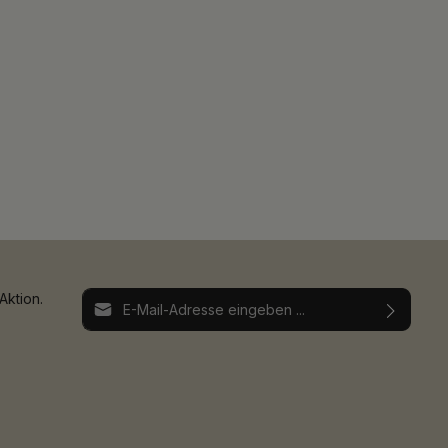
E-Mail-Adresse*
Aktion.
Ich habe die
Datenschutzbestimmungen
zur
Die mit einem Stern (*) markierten Felder sind
Kenntnis genommen und die
AGB
gelesen und
Pflichtfelder.
bin mit ihnen einverstanden.