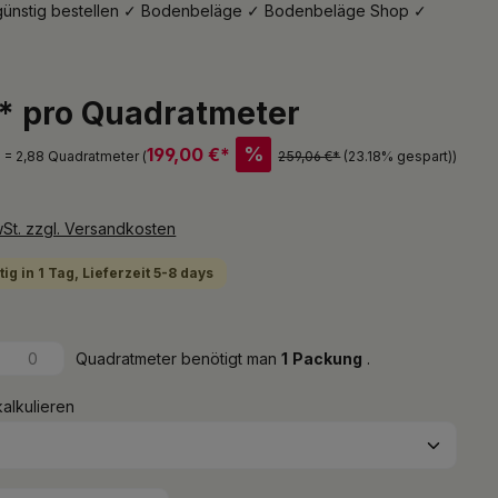
ag günstig bestellen ✓ Bodenbeläge ✓ Bodenbeläge Shop ✓
€* pro Quadratmeter
%
199,00 €*
 = 2,88 Quadratmeter (
259,06 €*
(23.18% gespart)
)
wSt. zzgl. Versandkosten
ig in 1 Tag, Lieferzeit 5-8 days
Quadratmeter benötigt man
1
Packung
.
kalkulieren