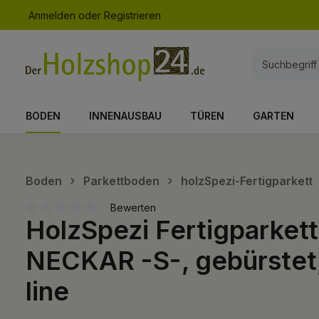
Anmelden
oder
Registrieren
springen
Zur Hauptnavigation springen
BODEN
INNENAUSBAU
TÜREN
GARTEN
Boden
Parkettboden
holzSpezi-Fertigparkett
Bewerten
HolzSpezi Fertigparket
Durchschnittliche Bewertung von 0 von 5 Sternen
NECKAR -S-, gebürstet, 
line