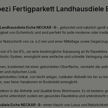
ezi Fertigparkett Landhausdiele 
t Landhausdiele Eiche NECKAR -S-
, gebürstet und natürlich geölt
ebigkeit von Eichenholz und sind perfekt für jede moderne oder tradi
r Nutzschicht von ca. 4,0 mm und einer Mittellage sowie Gegenzug au
te von 6% bis 8%, um eine bestmögliche Anpassung an Ihr Raumklima
Uniclic-System, ermöglicht eine einfache und schnelle Verlegung o
en, kombiniert mit einer gebürsteten Oberfläche, verstärkt die aut
en und stylischen Look.
ehobeltes Unikat, von leicht astiger, rustikaler Ästhetik bis hin zu 
, was feine Variationen im Bodenbild ermöglicht.
stition in die Ästhetik und Qualität Ihres Wohnraums. Es ist bestens
fläche unterstützt zudem ein gesundes Raumklima und unterstreicht 
sdiele Eiche NECKAR -S-
einen Hauch von Luxus und Natürlichkeit