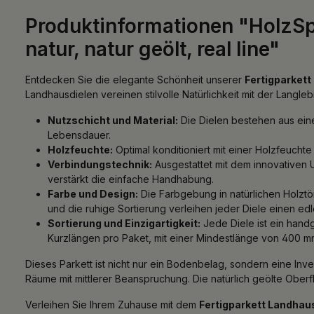
Produktinformationen "HolzSp
natur, natur geölt, real line"
Entdecken Sie die elegante Schönheit unserer
Fertigparket
Landhausdielen vereinen stilvolle Natürlichkeit mit der Langl
Nutzschicht und Material:
Die Dielen bestehen aus eine
Lebensdauer.
Holzfeuchte:
Optimal konditioniert mit einer Holzfeuch
Verbindungstechnik:
Ausgestattet mit dem innovativen 
verstärkt die einfache Handhabung.
Farbe und Design:
Die Farbgebung in natürlichen Holztön
und die ruhige Sortierung verleihen jeder Diele einen edl
Sortierung und Einzigartigkeit:
Jede Diele ist ein handg
Kurzlängen pro Paket, mit einer Mindestlänge von 400 mm
Dieses Parkett ist nicht nur ein Bodenbelag, sondern eine Inve
Räume mit mittlerer Beanspruchung. Die natürlich geölte Ober
Verleihen Sie Ihrem Zuhause mit dem
Fertigparkett Landhau