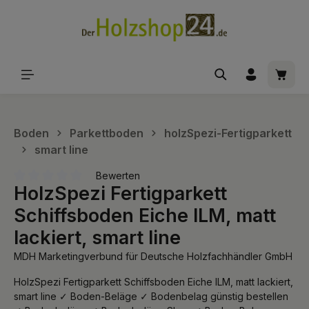
alt springen
Waren
Boden
Parkettboden
holzSpezi-Fertigparkett
smart line
Bewerten
HolzSpezi Fertigparkett
Durchschnittliche Bewertung von 0 von 5 Sternen
Schiffsboden Eiche ILM, matt
lackiert, smart line
MDH Marketingverbund für Deutsche Holzfachhändler GmbH
HolzSpezi Fertigparkett Schiffsboden Eiche ILM, matt lackiert,
smart line ✓ Boden-Beläge ✓ Bodenbelag günstig bestellen