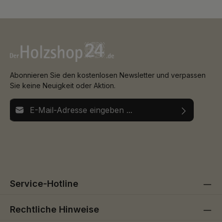
Abonnieren Sie den kostenlosen Newsletter und verpassen
Sie keine Neuigkeit oder Aktion.
E-Mail-Adresse*
Ich habe die
Datenschutzbestimmungen
zur Kenntnis
Die mit einem Stern (*) markierten Felder sind
genommen und die
AGB
gelesen und bin mit ihnen
Pflichtfelder.
einverstanden.
Service-Hotline
Rechtliche Hinweise