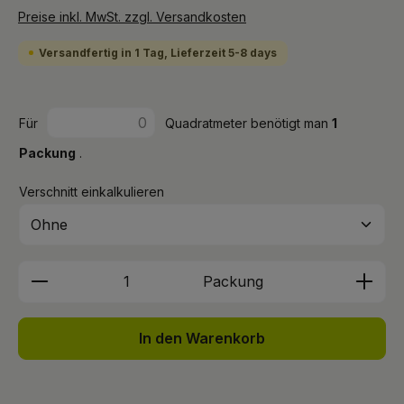
Preise inkl. MwSt. zzgl. Versandkosten
Versandfertig in 1 Tag, Lieferzeit 5-8 days
Für
Quadratmeter benötigt man
1
Packung
.
Verschnitt einkalkulieren
Produkt Anzahl: Gib den gewünschten We
Packung
In den Warenkorb