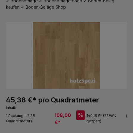
✓ Bodenbeläge ✓ Bodenbeläge Shop ✓ Boden-Belag
kaufen ✓ Boden-Beläge Shop
Bildergalerie überspringen
45,38 €* pro Quadratmeter
Inhalt:
%
108,00
1 Packung = 2,38
140,18 €*
(22.96%
)
Quadratmeter (
gespart)
€*