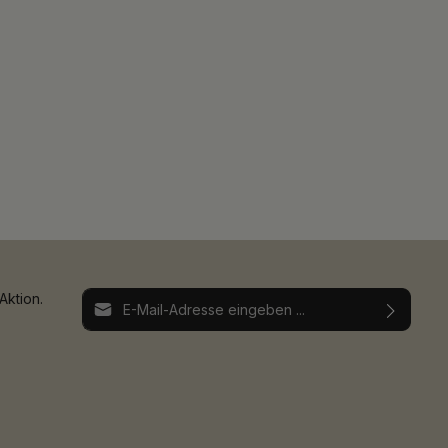
E-Mail-Adresse*
Aktion.
Ich habe die
Datenschutzbestimmungen
zur
Die mit einem Stern (*) markierten Felder sind
Kenntnis genommen und die
AGB
gelesen und
Pflichtfelder.
bin mit ihnen einverstanden.