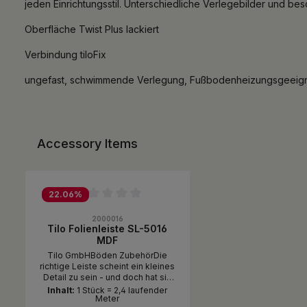
jeden Einrichtungsstil. Unterschiedliche Verlegebilder und be
Oberfläche Twist Plus lackiert
Verbindung tiloFix
ungefast, schwimmende Verlegung, Fußbodenheizungsgeeignet
Accessory Items
Produktgalerie überspringen
22.06
%
Durchschnittliche Bewertung von 0 von 5 Sternen
2000016
Tilo Folienleiste SL-5016
MDF
Tilo GmbHBöden ZubehörDie
richtige Leiste scheint ein kleines
Detail zu sein - und doch hat sie
großen Einfluss auf die Wirkung
Inhalt:
1 Stück = 2,4 laufender
Meter
Ihrer Räume. Mit den passenden