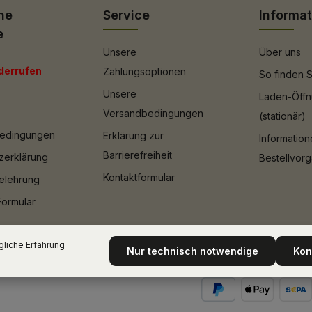
he
Service
Informa
e
Unsere
Über uns
derrufen
Zahlungsoptionen
So finden S
Unsere
Laden-Öffn
Versandbedingungen
(stationär)
bedingungen
Erklärung zur
Informatio
Barrierefreiheit
zerklärung
Bestellvor
Kontaktformular
elehrung
Formular
liche Erfahrung
Nur technisch notwendige
Kon