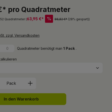
€* pro Quadratmeter
%
63,95 €*
1,52 Quadratmeter (
88,82 €*
(28% gespart)
)
wSt. zzgl. Versandkosten
Quadratmeter benötigt man
1
Pack
.
kalkulieren
Anzahl: Gib den gewünschten Wert ein 
Pack
In den Warenkorb