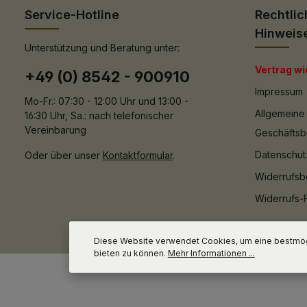
Service-Hotline
Rechtlic
Hinweis
Unterstützung und Beratung unter:
Vertrag wi
+49 (0) 8542 - 900910
Impressum
Mo-Fr.: 07:30 - 12:00 Uhr und 13:00 -
Allgemeine
16:30 Uhr, Sa.: nach telefonischer
Vereinbarung
Geschäfts
Datenschut
Oder über unser
Kontaktformular
.
Widerrufsb
Widerrufs-
Diese Website verwendet Cookies, um eine bestmög
bieten zu können.
Mehr Informationen ...