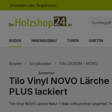
Anmelden
oder
Registrieren
springen
Zur Hauptnavigation springen
BODEN
INNENAUSBAU
TÜREN
GARTEN
Boden
Vinylboden
Tilo DESIGN - NOVO
Bewerten
Tilo Vinyl NOVO Lärche 
Durchschnittliche Bewertung von 0 von 5 Sternen
PLUS lackiert
Tilo Vinyl NOVO Lärche Natur 1-Stab softsynchron ungefast Tw