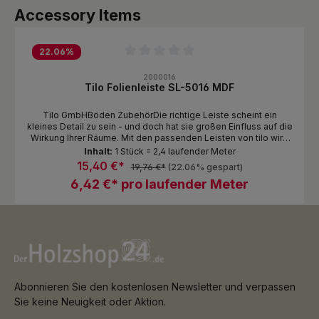
Produktgalerie überspringen
Accessory Items
22.06
%
Durchschnittliche Bewertung von 0 von 5 Sternen
2000016
Tilo Folienleiste SL-5016 MDF
Tilo GmbHBöden ZubehörDie richtige Leiste scheint ein
kleines Detail zu sein - und doch hat sie großen Einfluss auf die
Wirkung Ihrer Räume. Mit den passenden Leisten von tilo wird
Ihr Wohnstil bis in jeden Winkel Ihres Zuhauses spürbar - jetzt
Inhalt:
1 Stück = 2,4 laufender Meter
auch in Feuchträumen. Unsere Leisten schließen den Raum ab
15,40 €*
19,76 €*
(22.06% gespart)
und verleihen ihm ein schönes, ebenmäßiges Bild. Sie halten
6,42 €* pro laufender Meter
den Boden bei der schwimmenden Verlegung unten,
verstecken Kabel und sind auch bei der Bodenreinigung
nützlich: Beim Aufwischen verhindern sie die Fleckenbildung an
der Wand.
Abonnieren Sie den kostenlosen Newsletter und verpassen
Sie keine Neuigkeit oder Aktion.