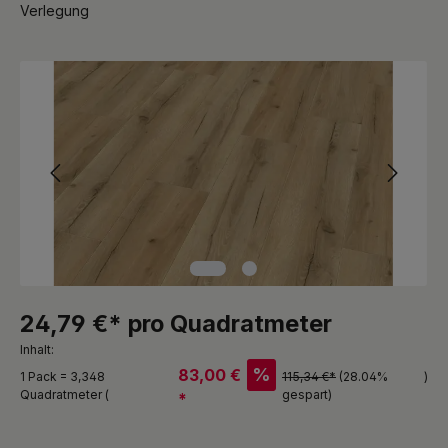
Verlegung
Bildergalerie überspringen
24,79 €* pro Quadratmeter
Inhalt:
%
83,00 €
1 Pack = 3,348
115,34 €*
(28.04%
)
Quadratmeter (
gespart)
*