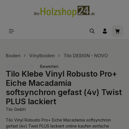
alt springen
Waren
Boden
Vinylboden
Tilo DESIGN - NOVO
Bewerten
Tilo Klebe Vinyl Robusto Pro+
Durchschnittliche Bewertung von 0 von 5 Sternen
Eiche Macadamia
softsynchron gefast (4v) Twist
PLUS lackiert
Tilo GmbH
Tilo Vinyl Robusto Pro+ Eiche Macadamia softsynchron
gefast (4v) Twist PLUS lackiert online kaufen einfache