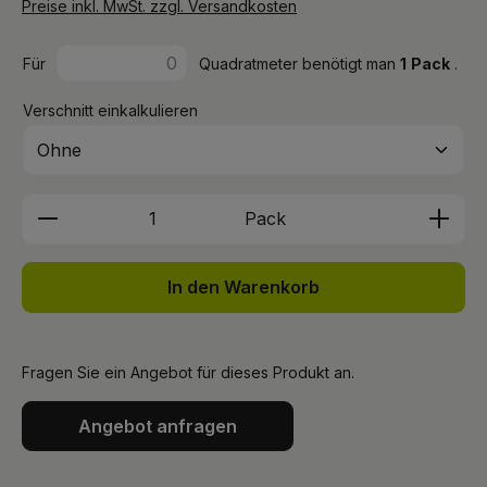
Preise inkl. MwSt. zzgl. Versandkosten
Für
Quadratmeter benötigt man
1
Pack
.
Verschnitt einkalkulieren
Produkt Anzahl: Gib den gewünschten We
Pack
In den Warenkorb
Fragen Sie ein Angebot für dieses Produkt an.
Angebot anfragen