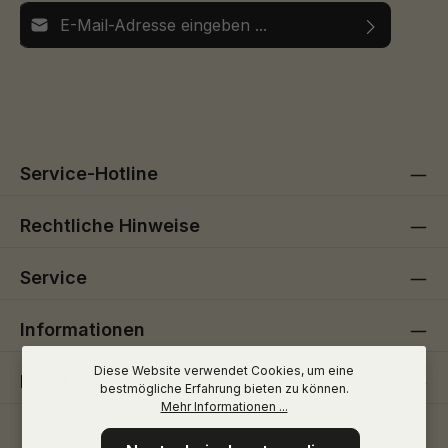
E-Mail-Adresse*
Ich habe die
Datenschutzbestimmungen
zur Kenntnis
Die mit einem Stern (*) markierten Felder sind
genommen und die
AGB
gelesen und bin mit ihnen
Pflichtfelder.
einverstanden.
Service-Hotline
Rechtliche Hinweise
Service
Informationen
Diese Website verwendet Cookies, um eine
Folge uns
bestmögliche Erfahrung bieten zu können.
Mehr Informationen ...