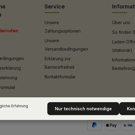
he
Service
Informa
e
Unsere
Über uns
derrufen
Zahlungsoptionen
So finden S
Unsere
Laden-Öffn
Versandbedingungen
(stationär)
bedingungen
Erklärung zur
Informatio
Barrierefreiheit
zerklärung
Bestellvor
Kontaktformular
elehrung
Formular
liche Erfahrung
Nur technisch notwendige
Kon