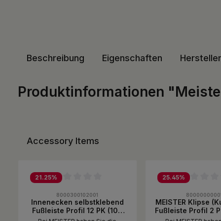
Beschreibung
Eigenschaften
Herstelle
Produktinformationen "Meister
Accessory Items
Produktgalerie überspringen
21.25
%
25.45
%
Durchschnittliche Bewertung von 0 von 5 Sternen
Durchschnittliche B
8000300102001
8000000000
Innenecken selbstklebend
MEISTER Klipse (Ku
Fußleiste Profil 12 PK (100
Fußleiste Profil 2 P
mm)
PK, 8 PK, 9 PK, 10 