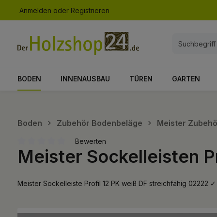
Anmelden
oder
Registrieren
springen
Zur Hauptnavigation springen
BODEN
INNENAUSBAU
TÜREN
GARTEN
Boden
Zubehör Bodenbeläge
Meister Zubehö
Bewerten
Meister Sockelleisten P
Durchschnittliche Bewertung von 0 von 5 Sternen
Meister Sockelleiste Profil 12 PK weiß DF streichfähig 02
Bildergalerie überspringen