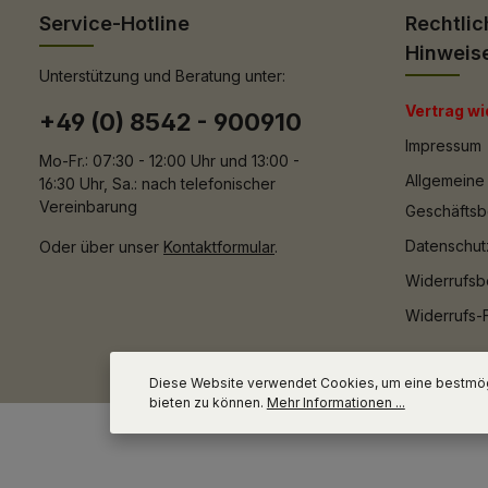
Service-Hotline
Rechtlic
Hinweis
Unterstützung und Beratung unter:
Vertrag wi
+49 (0) 8542 - 900910
Impressum
Mo-Fr.: 07:30 - 12:00 Uhr und 13:00 -
Allgemeine
16:30 Uhr, Sa.: nach telefonischer
Vereinbarung
Geschäfts
Datenschut
Oder über unser
Kontaktformular
.
Widerrufsb
Widerrufs-
Diese Website verwendet Cookies, um eine bestmög
bieten zu können.
Mehr Informationen ...