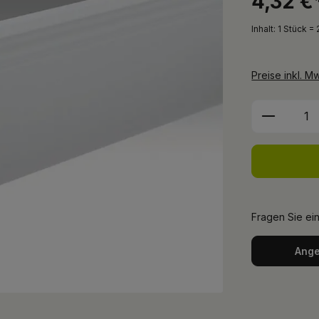
4,32 €
Inhalt:
1 Stück =
Preise inkl. M
Produkt 
Fragen Sie ei
Ange