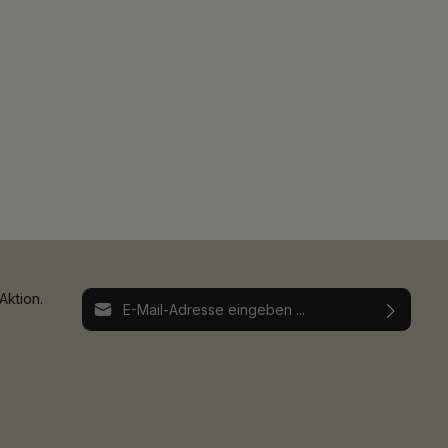
E-Mail-Adresse*
Aktion.
Ich habe die
Datenschutzbestimmungen
zur
Die mit einem Stern (*) markierten Felder sind
Kenntnis genommen und die
AGB
gelesen und
Pflichtfelder.
bin mit ihnen einverstanden.