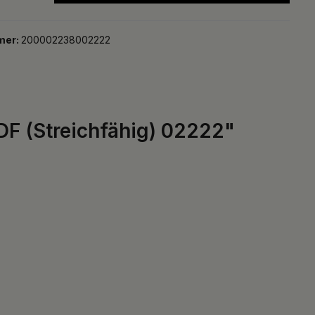
mer:
200002238002222
 DF (Streichfähig) 02222"