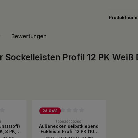
Produktnum
r
Bewertungen
 Sockelleisten Profil 12 PK Weiß
26.04
%
ewertung von 0 von 5 Sternen
Durchschnittliche Bewertung von 0 von 5 Sternen
1
8000300202001
nststoff)
Außenecken selbstklebend
K, 3 PK, 5
Fußleiste Profil 12 PK (100
PK, 11 Pk,
mm)