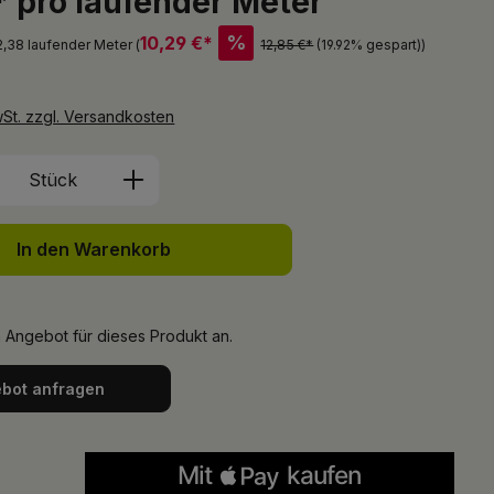
* pro laufender Meter
%
10,29 €*
 2,38 laufender Meter (
12,85 €*
(19.92% gespart)
)
wSt. zzgl. Versandkosten
Anzahl: Gib den gewünschten Wert ein 
Stück
In den Warenkorb
n Angebot für dieses Produkt an.
bot anfragen