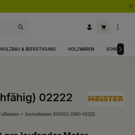
Warenkorb enth
HOLZBAU & BEFESTIGUNG
HOLZWAREN
SONDERPOS
chfähig) 02222
Fußleisten ✓ Sockelleisten 200002-2380-02222