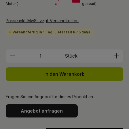
Meter (
gespart)
*
Preise inkl. MwSt. zzgl. Versandkosten
Versandfertig in 1 Tag, Lieferzeit 8-15 days
Produkt Anzahl: Gib den gewünschten We
Stück
In den Warenkorb
Fragen Sie ein Angebot für dieses Produkt an.
Angebot anfragen