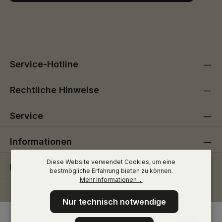
Ich habe die
Datenschutzbestimmungen
zur Kenntnis
Die mit einem Stern (*) markierten Felder sind
genommen und die
AGB
gelesen und bin mit ihnen
Pflichtfelder.
einverstanden.
Service-Hotline
Rechtliche Hinweise
Service
Informationen
Diese Website verwendet Cookies, um eine
Folge uns
bestmögliche Erfahrung bieten zu können.
Mehr Informationen ...
Nur technisch notwendige