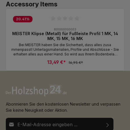
Produktgalerie überspringen
Accessory Items
20.41
%
Durchschnittliche Bewertung von 0 von 5 Sternen
80000000003
MEISTER Klipse (Metall) für Fußleiste Profil 1 MK, 14
MK, 15 MK, 16 MK
Bei MEISTER haben Sie die Sicherheit, dass alles zusa
mmenpasst! Unterlagsmaterialien, Profile und Abschlüsse - Sie
erhalten alles aus einer Hand. So wird aus Ihrem Bodenbelag
eine ganzheitliche Einrichtungslösung, die zu Ihnen passt und
13,49 €*
16,95 €*
vor allem lange und zuverlässig hält. Entdecken Sie unser
umfangreiches Zubehörsortiment. für Fußleiste Profil 10 F MK,
11 F MK, 12 F MK, 14 MK, 14 F MK, 15 MK, 15 F MK,16 MK, 21 F MK,
22 F MK, 23 F MK
Abonnieren Sie den kostenlosen Newsletter und verpassen
Sie keine Neuigkeit oder Aktion.
E-Mail-Adresse*