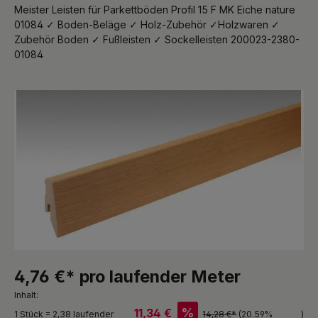
Meister Leisten für Parkettböden Profil 15 F MK Eiche nature
01084 ✓ Boden-Beläge ✓ Holz-Zubehör ✓Holzwaren ✓
Zubehör Boden ✓ Fußleisten ✓ Sockelleisten 200023-2380-
01084
Bildergalerie überspringen
4,76 €* pro laufender Meter
Inhalt:
%
11,34 €
1 Stück = 2,38 laufender
14,28 €*
(20.59%
)