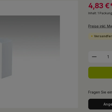
4,83 €
Inhalt:
1 Packun
Preise inkl. M
Versandfert
Produkt 
Fragen Sie ei
Ange