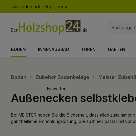
Anmelden
oder
Registrieren
springen
Zur Hauptnavigation springen
BODEN
INNENAUSBAU
TÜREN
GARTEN
Boden
Zubehör Bodenbeläge
Meister Zubehö
Bewerten
Außenecken selbstklebe
Durchschnittliche Bewertung von 0 von 5 Sternen
Bei MEISTER haben Sie die Sicherheit, dass alles zusa mmenpas
ganzheitliche Einrichtungslösung, die zu Ihnen passt und vor a