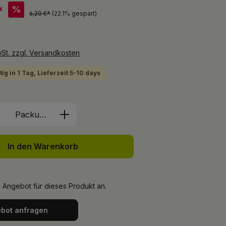
*
%
6,20 €*
(22.1% gespart)
g
wSt. zzgl. Versandkosten
ig in 1 Tag, Lieferzeit 5-10 days
Anzahl: Gib den gewünschten Wert ein 
Packung
In den Warenkorb
n Angebot für dieses Produkt an.
bot anfragen