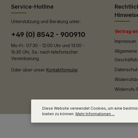
Service-Hotline
Rechtlic
Hinweis
Unterstützung und Beratung unter:
Vertrag wi
+49 (0) 8542 - 900910
Impressum
Mo-Fr.: 07:30 - 12:00 Uhr und 13:00 -
Allgemeine
16:30 Uhr, Sa.: nach telefonischer
Vereinbarung
Geschäfts
Datenschut
Oder über unser
Kontaktformular
.
Widerrufsb
Widerrufs-
Diese Website verwendet Cookies, um eine bestmög
bieten zu können.
Mehr Informationen ...