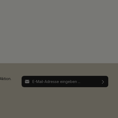
E-Mail-Adresse*
Aktion.
Ich habe die
Datenschutzbestimmungen
zur
Die mit einem Stern (*) markierten Felder sind
Kenntnis genommen und die
AGB
gelesen und
Pflichtfelder.
bin mit ihnen einverstanden.