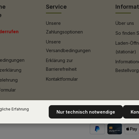
he
Service
Informa
e
Unsere
Über uns
derrufen
Zahlungsoptionen
So finden S
Unsere
Laden-Öffn
Versandbedingungen
(stationär)
bedingungen
Erklärung zur
Informatio
Barrierefreiheit
zerklärung
Bestellvor
Kontaktformular
elehrung
Formular
liche Erfahrung
Nur technisch notwendige
Kon