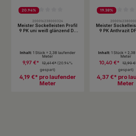
Produktgalerie überspringen
20.94
%
19.38
%
Durchschnittliche Bewertung von 0 von 5 Sternen
Durchschnittliche B
200016238000324
200016238000
Meister Sockelleisten Profil
Meister Sockelleis
9 PK uni weiß glänzend DF
9 PK Anthrazit 
00324
Inhalt:
1 Stück = 2,38 laufender
Inhalt:
1 Stück = 2,38
Meter
Meter
9,97 €*
10,40 €*
12,61 €*
(20.94%
12,90 €
gespart)
gespart)
4,19 €* pro laufender
4,37 €* pro la
Meter
Meter
Produkt Anzahl: Gib den gewünsc
Produkt An
Stück
Stück