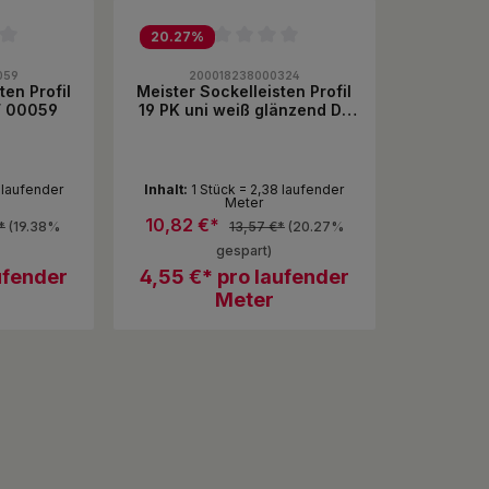
20.27
%
ewertung von 0 von 5 Sternen
Durchschnittliche Bewertung von 0 von 5 Sternen
059
200018238000324
ten Profil
Meister Sockelleisten Profil
DF 00059
19 PK uni weiß glänzend DF
00324
 laufender
Inhalt:
1 Stück = 2,38 laufender
Meter
10,82 €*
*
(19.38%
13,57 €*
(20.27%
gespart)
ufender
4,55 €* pro laufender
Meter
hten Wert ein oder benutze die Schaltf
zahl: Gib den gewünschten Wert ein od
Produkt Anzahl: Gib den ge
Stück